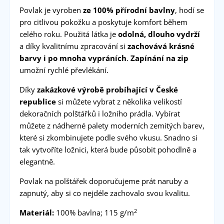
Povlak je vyroben
ze 100% přírodní bavlny
, hodí se
pro citlivou pokožku a poskytuje komfort během
celého roku. Použitá látka je
odolná, dlouho vydrží
a díky kvalitnímu zpracování si
zachovává krásné
barvy i po mnoha vypráních
.
Zapínání na zip
umožní rychlé převlékání.
Díky
zakázkové výrobě probíhající v České
republice
si můžete vybrat z několika velikostí
dekoračních polštářků i ložního prádla. Vybírat
můžete z nádherné palety moderních zemitých barev,
které si zkombinujete podle svého vkusu. Snadno si
tak vytvoříte ložnici, která bude působit pohodlně a
elegantně.
Povlak na polštářek doporučujeme prát naruby a
zapnutý, aby si co nejdéle zachovalo svou kvalitu.
2
Materiál:
100% bavlna; 115 g/m