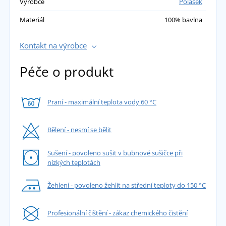
Výrobce
Polášek
Materiál
100% bavlna
Kontakt na výrobce
Péče o produkt
Praní - maximální teplota vody 60 °C
Bělení - nesmí se bělit
Sušení - povoleno sušit v bubnové sušičce při
nízkých teplotách
Žehlení - povoleno žehlit na střední teploty do 150 °C
Profesionální čištění - zákaz chemického čistění