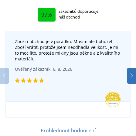
zákazníků doporučuje
97%
náš obchod
Zboží i obchod je v pořádku. Musím ale bohužel
Zboží vrátit, protože jsem neodhadla velikost. Je mi
Bavlněné povlečení KVĚTINOVÁ HARMONIE
to moc líto, protože mikiny jsou pěkné a z kvalitního
materiálu.
Povlak na dekorační polštářek
DO 6 DNŮ
Ověřený zákazník, 6. 8. 2026
v pondělí 17. 8.
u vás
SKLADEM
726 Kč
v úterý 11. 8.
u vás
DETAIL
289 Kč
DETAIL
Prohlédnout hodnocení