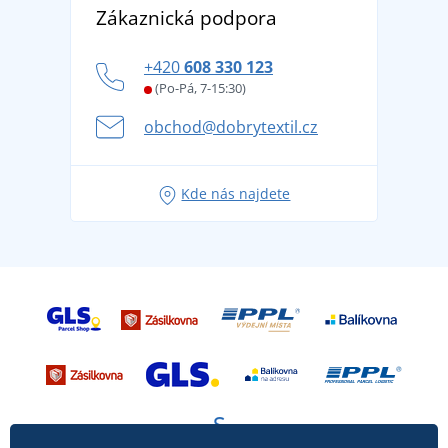
DobrýTextil pro firmy a organizace
Zákaznická podpora
Potisk a výšivka
tradicí od roku 1976
Blog
Zásady ochrany osobních údajů
Jak zvládnout horké letní dny v pohodě a bezpečí
+420
608 330 123
Affiliate
Věrnostní program BONTIS +
Letní dobrodružství začíná balením aneb připravte
(Po-Pá, 7-15:30)
Kariéra
se na dovolenou bez starostí
obchod@dobrytextil.cz
Tipy na svěží outfity pro pohodové léto
Oblíbené tričko City v hlavní roli: outfity pro každou
Kde nás najdete
příležitost!