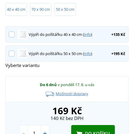
40 x 40 cm
70 x 90 cm
50 x 50 cm
Výplň do polštářku 40 x 40 cm (
info
)
+135 Kč
Výplň do polštářku 50 x 50 cm (
info
)
+195 Kč
Vyberte variantu
Do 6 dnů
v pondělí 17. 8.
u vás
Možnosti dopravy
169 Kč
140 Kč
bez DPH
-
+
DO KOŠÍKU