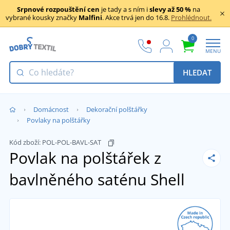
Srpnové rozpouštění cen
je tady a s ním i
slevy až 50 %
na
vybrané kousky značky
Malfini
. Akce trvá jen do 16.8.
Prohlédnout.
0
MENU
HLEDAT
Domácnost
Dekorační polštářky
Povlaky na polštářky
Kód zboží:
POL-POL-BAVL-SAT
Povlak na polštářek z
bavlněného saténu
Shell