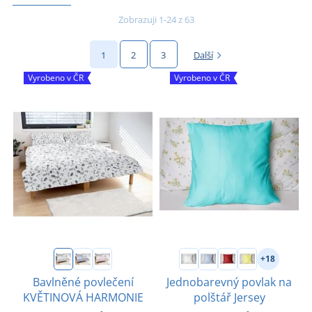
Zobrazuji 1-24 z 63
1
2
3
Další
Vyrobeno v ČR
Vyrobeno v ČR
+18
Bavlněné povlečení
Jednobarevný povlak na
KVĚTINOVÁ HARMONIE
polštář Jersey