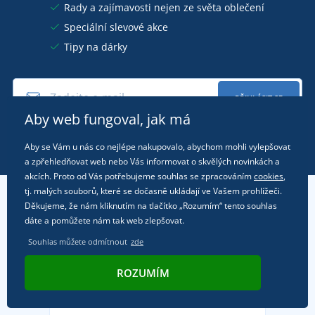
Rady a zajímavosti nejen ze světa oblečení
Speciální slevové akce
Tipy na dárky
PŘIHLÁSIT SE
Aby web fungoval, jak má
Informace o
zpracování osobních údajů
.
Aby se Vám u nás co nejlépe nakupovalo, abychom mohli vylepšovat
a zpřehledňovat web nebo Vás informovat o skvělých novinkách a
akcích. Proto od Vás potřebujeme souhlas se zpracováním
cookies
,
tj. malých souborů, které se dočasně ukládají ve Vašem prohlížeči.
Děkujeme, že nám kliknutím na tlačítko „Rozumím“ tento souhlas
Zákaznický servis
dáte a pomůžete nám tak web zlepšovat.
O naší firmě
Souhlas můžete odmítnout
zde
Kontakt
Obchodní podmínky
ROZUMÍM
Z naší poradny
O nás
Doprava a platba
Reference
Vrácení zboží a reklamace