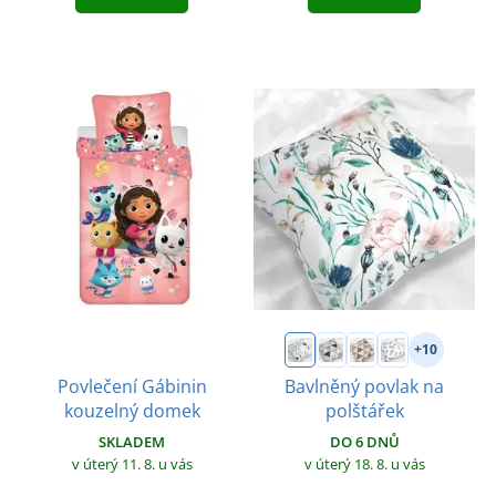
+10
Povlečení Gábinin
Bavlněný povlak na
kouzelný domek
polštářek
SKLADEM
DO 6 DNŮ
v úterý 11. 8.
u vás
v úterý 18. 8.
u vás