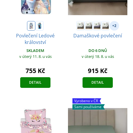
+2
Povlečení Ledové
Damaškové povlečení
království
DO 6 DNŮ
SKLADEM
v úterý 18. 8.
u vás
v úterý 11. 8.
u vás
915 Kč
755 Kč
DETAIL
DETAIL
Vyrobeno v ČR
Sami používáme