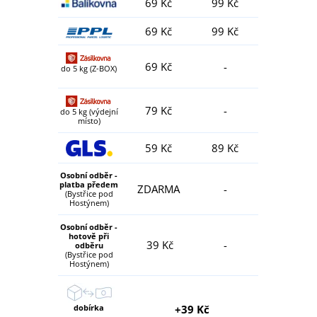
69 Kč
99 Kč
69 Kč
99 Kč
69 Kč
-
do 5 kg (Z-BOX)
79 Kč
-
do 5 kg (výdejní
místo)
59 Kč
89 Kč
Osobní odběr -
platba předem
ZDARMA
-
(Bystřice pod
Hostýnem)
Osobní odběr -
hotově při
39 Kč
-
odběru
(Bystřice pod
Hostýnem)
dobírka
+39 Kč