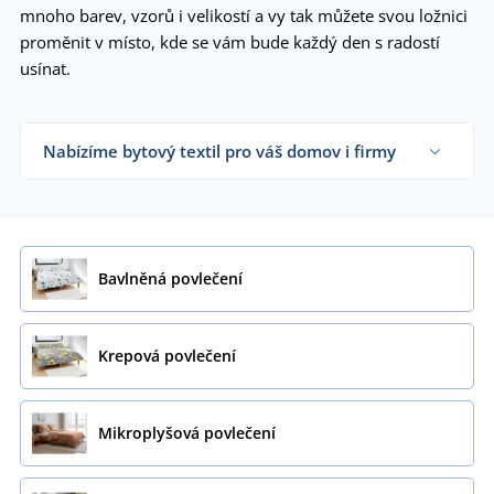
mnoho barev, vzorů i velikostí a vy tak můžete svou ložnici
proměnit v místo, kde se vám bude každý den s radostí
usínat.
Nabízíme bytový textil pro váš domov i firmy
Dodáváme bytový textil obchodníkům s textilem,
firmám, hotelům i koncovým zákazníkům již od 1
kusu.
Chci vědět více
Bavlněná povlečení
Krepová povlečení
Mikroplyšová povlečení