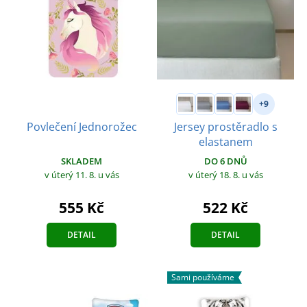
+9
Jersey prostěradlo s
Povlečení Jednorožec
elastanem
SKLADEM
DO 6 DNŮ
v úterý 11. 8.
u vás
v úterý 18. 8.
u vás
555 Kč
522 Kč
DETAIL
DETAIL
Sami používáme