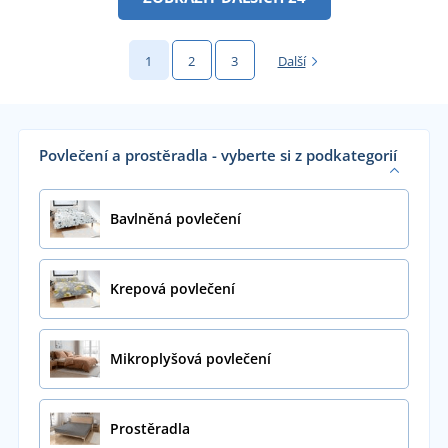
1
2
3
Další
Povlečení a prostěradla - vyberte si z podkategorií
Bavlněná povlečení
Krepová povlečení
Mikroplyšová povlečení
Prostěradla