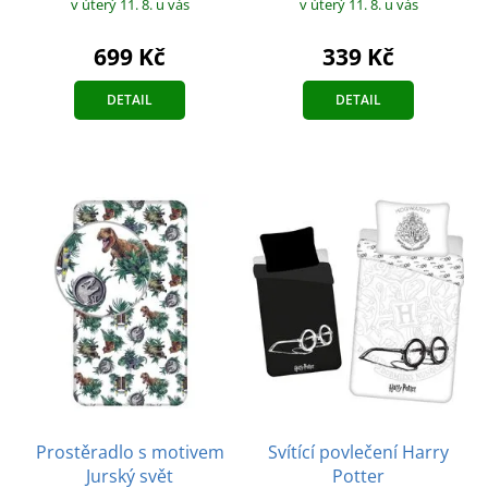
v úterý 11. 8.
u vás
v úterý 11. 8.
u vás
699 Kč
339 Kč
DETAIL
DETAIL
Prostěradlo s motivem
Svítící povlečení Harry
Jurský svět
Potter