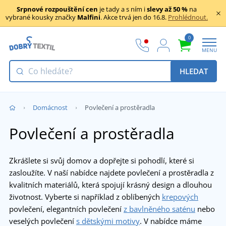
Srpnové rozpouštění cen
je tady a s ním i
slevy až 50 %
na
vybrané kousky značky
Malfini
. Akce trvá jen do 16.8.
Prohlédnout.
0
MENU
HLEDAT
Domácnost
Povlečení a prostěradla
Povlečení a prostěradla
Zkrášlete si svůj domov a dopřejte si pohodlí, které si
zasloužíte. V naší nabídce najdete povlečení a prostěradla z
kvalitních materiálů, která spojují krásný design a dlouhou
životnost. Vyberte si například z oblíbených
krepových
povlečení, elegantních povlečení
z bavlněného saténu
nebo
veselých povlečení
s dětskými motivy
. V nabídce máme