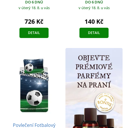
DO 6 DNŮ
DO 6 DNŮ
v úterý 18. 8.
u vás
v úterý 18. 8.
u vás
726 Kč
140 Kč
DETAIL
DETAIL
Povlečení Fotbalový