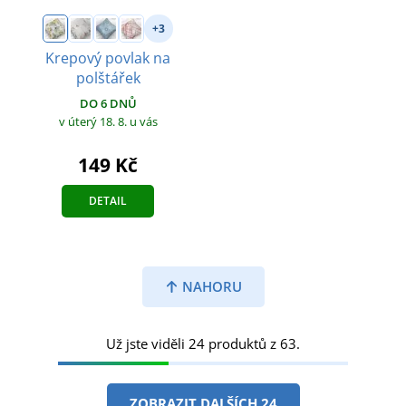
+3
Krepový povlak na
polštářek
DO 6 DNŮ
v úterý 18. 8.
u vás
149 Kč
DETAIL
NAHORU
Už jste viděli 24 produktů z 63.
ZOBRAZIT DALŠÍCH 24