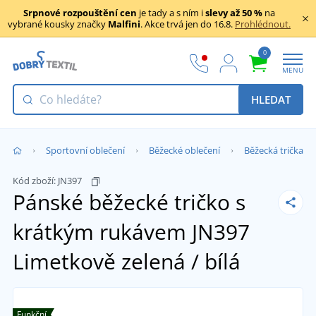
Srpnové rozpouštění cen
je tady a s ním i
slevy až 50 %
na
vybrané kousky značky
Malfini
. Akce trvá jen do 16.8.
Prohlédnout.
0
MENU
HLEDAT
Sportovní oblečení
Běžecké oblečení
Běžecká trička
Kód zboží:
JN397
Pánské běžecké tričko s
krátkým rukávem JN397
Limetkově zelená / bílá
Funkční