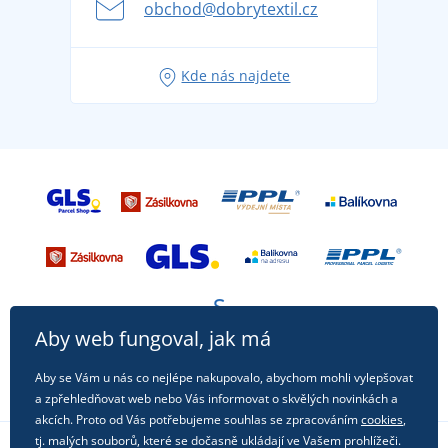
obchod@dobrytextil.cz
Tipy na svěží outfity pro pohodové léto
Oblíbené tričko City v hlavní roli: outfity pro každou
Kde nás najdete
příležitost!
Aby web fungoval, jak má
Aby se Vám u nás co nejlépe nakupovalo, abychom mohli vylepšovat
a zpřehledňovat web nebo Vás informovat o skvělých novinkách a
akcích. Proto od Vás potřebujeme souhlas se zpracováním
cookies
,
tj. malých souborů, které se dočasně ukládají ve Vašem prohlížeči.