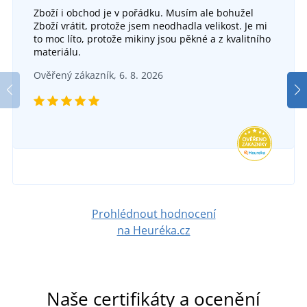
Zboží i obchod je v pořádku. Musím ale bohužel
+1
Zboží vrátit, protože jsem neodhadla velikost. Je mi
Dámské běžecké tričko s krátkým rukávem JN396
to moc líto, protože mikiny jsou pěkné a z kvalitního
+13
materiálu.
Pánské tričko Fantasy
DO 6 DNŮ
Ověřený zákazník, 6. 8. 2026
v pondělí 17. 8.
u vás
SKLADEM
329 Kč
v pondělí 10. 8.
u vás
DETAIL
127 Kč
DETAIL
Prohlédnout hodnocení
na Heuréka.cz
Naše certifikáty a ocenění