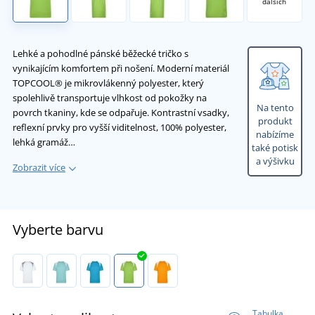
dalších
Lehké a pohodlné pánské běžecké tričko s
vynikajícím komfortem při nošení. Moderní materiál
TOPCOOL® je mikrovlákenný polyester, který
spolehlivě transportuje vlhkost od pokožky na
Na tento
povrch tkaniny, kde se odpařuje. Kontrastní vsadky,
produkt
reflexní prvky pro vyšší viditelnost, 100% polyester,
nabízíme
lehká gramáž…
také potisk
a výšivku
Zobrazit více
Vyberte barvu
Tabulka