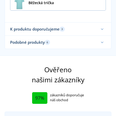
Běžecká trička
K produktu doporučujeme
3
Funkční
Ela
Podobné produkty
6
Fu
Funkční
Ela
Fu
Ověřeno
našimi zákazníky
zákazníků doporučuje
97%
náš obchod