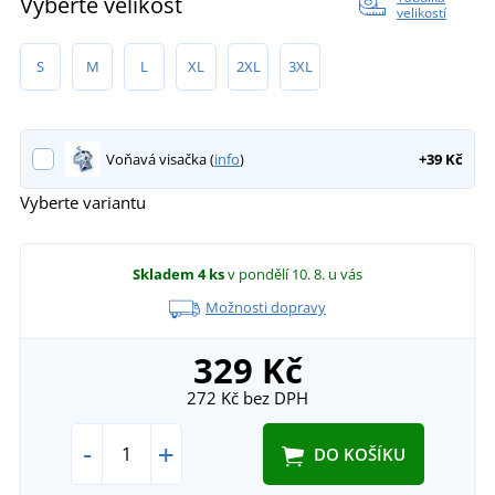
Vyberte velikost
velikostí
S
M
L
XL
2XL
3XL
Voňavá visačka (
info
)
+39 Kč
Vyberte variantu
Skladem
4 ks
v pondělí 10. 8.
u vás
Možnosti dopravy
329 Kč
272 Kč
bez DPH
-
+
DO KOŠÍKU