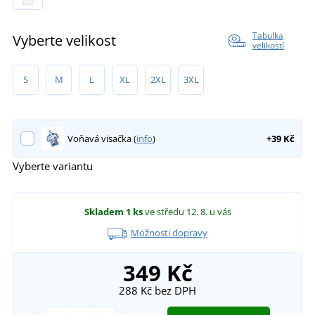
Tabulka
Vyberte velikost
velikostí
S
M
L
XL
2XL
3XL
Voňavá visačka (
info
)
+39 Kč
Vyberte variantu
Skladem
1 ks
ve středu 12. 8.
u vás
Možnosti dopravy
349 Kč
288 Kč
bez DPH