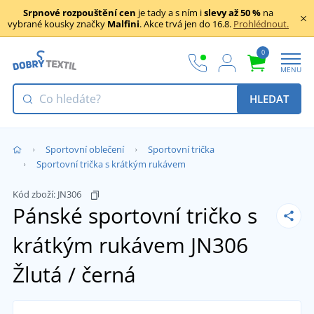
Srpnové rozpouštění cen
je tady a s ním i
slevy až 50 %
na
vybrané kousky značky
Malfini
. Akce trvá jen do 16.8.
Prohlédnout.
0
MENU
HLEDAT
Sportovní oblečení
Sportovní trička
Sportovní trička s krátkým rukávem
Kód zboží:
JN306
Pánské sportovní tričko s
krátkým rukávem JN306
Žlutá / černá