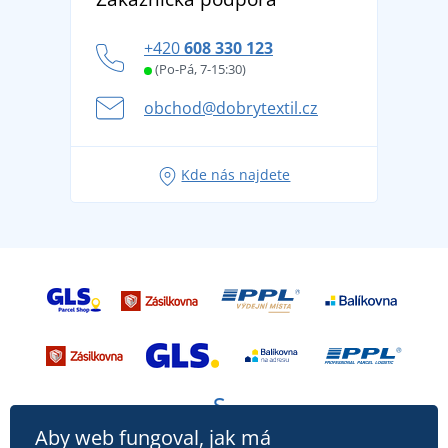
tradicí od roku 1976
Blog
Zásady ochrany osobních údajů
Jak zvládnout horké letní dny v pohodě a bezpečí
+420
608 330 123
Affiliate
Věrnostní program BONTIS +
Letní dobrodružství začíná balením aneb připravte
(Po-Pá, 7-15:30)
Kariéra
se na dovolenou bez starostí
obchod@dobrytextil.cz
Tipy na svěží outfity pro pohodové léto
Oblíbené tričko City v hlavní roli: outfity pro každou
Kde nás najdete
příležitost!
Aby web fungoval, jak má