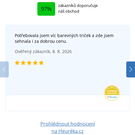
zákazníků doporučuje
97%
náš obchod
Potřebovala jsem víc barevných triček a zde jsem
+5
sehnala i za dobrou cenu.
Dámské sportovní tričko s krátkým rukávem
+13
Ověřený zákazník, 8. 8. 2026
JN316
Pánské tričko Fantasy
DO 6 DNŮ
v úterý 18. 8.
u vás
SKLADEM
349 Kč
ve středu 12. 8.
u vás
DETAIL
127 Kč
DETAIL
Prohlédnout hodnocení
na Heuréka.cz