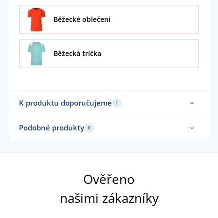
Běžecké oblečení
Běžecká trička
K produktu doporučujeme
1
Funkční
Podobné produkty
6
Funkční
Ela
Fu
Ověřeno
našimi zákazníky