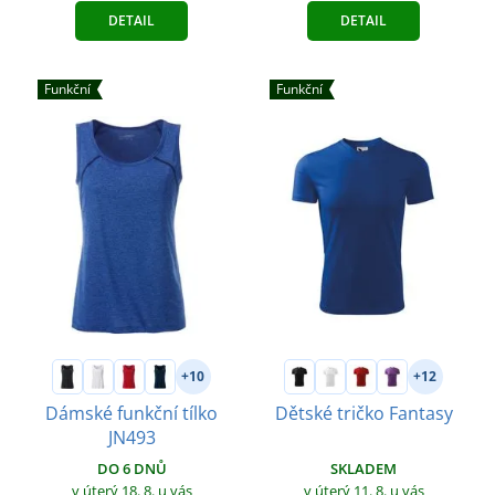
DETAIL
DETAIL
Funkční
Funkční
+10
+12
Dámské funkční tílko
Dětské tričko Fantasy
JN493
SKLADEM
DO 6 DNŮ
v úterý 11. 8.
u vás
v úterý 18. 8.
u vás