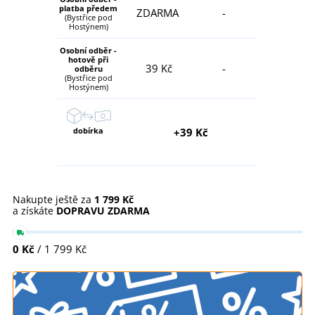
platba předem
ZDARMA
-
(Bystřice pod
Hostýnem)
Osobní odběr -
hotově při
39 Kč
-
odběru
(Bystřice pod
Hostýnem)
dobírka
+39 Kč
Nakupte ještě za
1 799 Kč
a získáte
DOPRAVU ZDARMA
0 Kč
/ 1 799 Kč