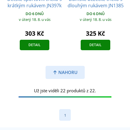
krátkým rukávem JN397k
dlouhým rukávem JN1385
DO 6 DNŮ
DO 6 DNŮ
v úterý 18. 8.
u vás
v úterý 18. 8.
u vás
303 Kč
325 Kč
DETAIL
DETAIL
NAHORU
Už jste viděli 22 produktů z 22.
1