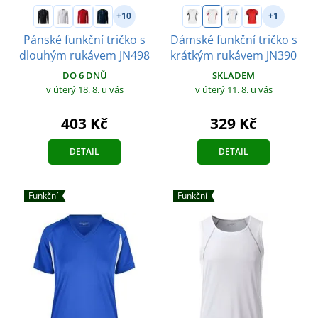
+10
+1
Pánské funkční tričko s
Dámské funkční tričko s
dlouhým rukávem JN498
krátkým rukávem JN390
DO 6 DNŮ
SKLADEM
v úterý 18. 8.
u vás
v úterý 11. 8.
u vás
403 Kč
329 Kč
DETAIL
DETAIL
Funkční
Funkční