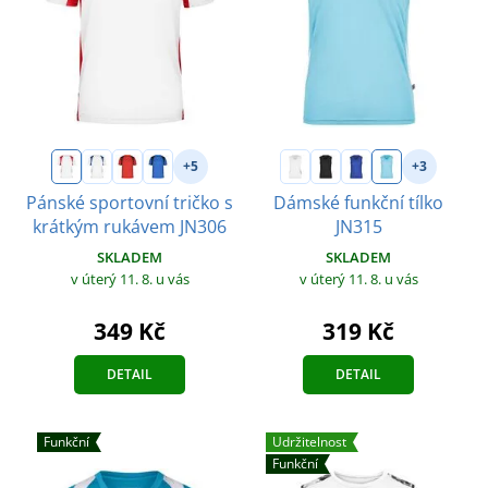
+5
+3
Pánské sportovní tričko s
Dámské funkční tílko
krátkým rukávem JN306
JN315
SKLADEM
SKLADEM
v úterý 11. 8.
u vás
v úterý 11. 8.
u vás
349 Kč
319 Kč
DETAIL
DETAIL
Funkční
Udržitelnost
Funkční