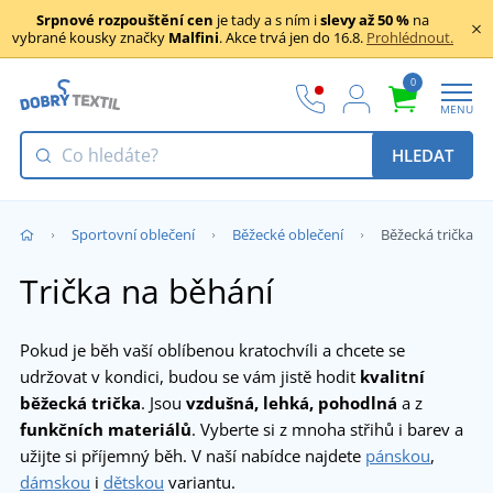
Srpnové rozpouštění cen
je tady a s ním i
slevy až 50 %
na
vybrané kousky značky
Malfini
. Akce trvá jen do 16.8.
Prohlédnout.
0
MENU
HLEDAT
Sportovní oblečení
Běžecké oblečení
Běžecká trička
Trička na běhání
Pokud je běh vaší oblíbenou kratochvíli a chcete se
udržovat v kondici, budou se vám jistě hodit
kvalitní
běžecká trička
. Jsou
vzdušná, lehká, pohodlná
a z
funkčních materiálů
. Vyberte si z mnoha střihů i barev a
užijte si příjemný běh. V naší nabídce najdete
pánskou
,
dámskou
i
dětskou
variantu.