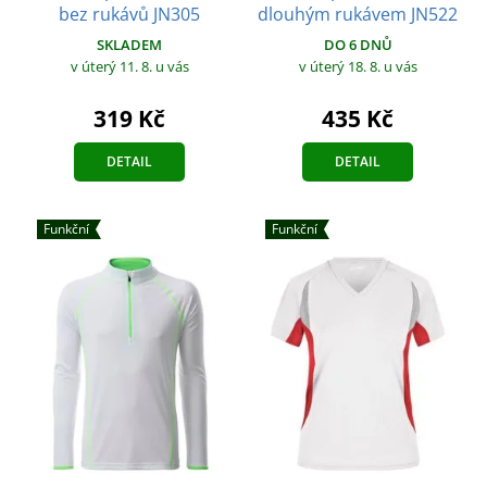
bez rukávů JN305
dlouhým rukávem JN522
SKLADEM
DO 6 DNŮ
v úterý 11. 8.
u vás
v úterý 18. 8.
u vás
319 Kč
435 Kč
DETAIL
DETAIL
Funkční
Funkční