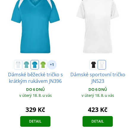
+1
Dámské běžecké tričko s
Dámské sportovní tričko
krátkým rukávem JN396
JN523
DO 6 DNŮ
DO 6 DNŮ
v úterý 18. 8.
u vás
v úterý 18. 8.
u vás
329 Kč
423 Kč
DETAIL
DETAIL