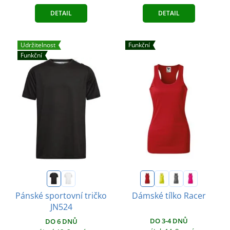
DETAIL
DETAIL
Udržitelnost
Funkční
Funkční
Pánské sportovní tričko
Dámské tílko Racer
JN524
DO 3-4 DNŮ
DO 6 DNŮ