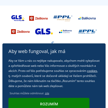
Aby web fungoval, jak má
Aby se Vám u nás co nejlépe nakupovalo, abychom mohli vylepšovat
a zpřehledňovat web nebo Vás informovat o skvělých novinkách a
akcích. Proto od Vás potřebujeme souhlas se zpracováním
cookies
,
tj. malých souborů, které se dočasně ukládají ve Vašem prohlížeči.
Děkujeme, že nám kliknutím na tlačítko „Rozumím“ tento souhlas
Sledujte nás na sociálních sítích
dáte a pomůžete nám tak web zlepšovat.
Souhlas můžete odmítnout
zde
ROZUMÍM
© 2011 - 2026, Dual Trade s.r.o. | Technicky zajišťuje
Simplia.cz
.