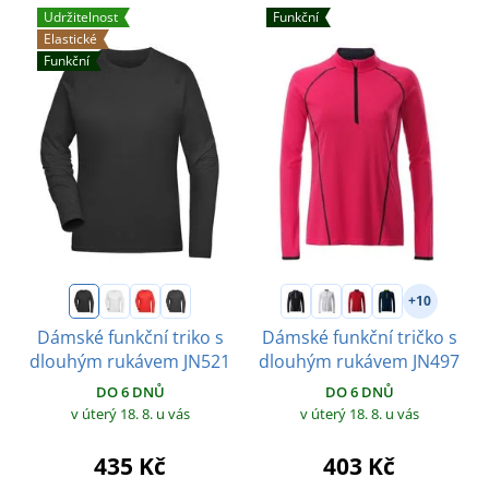
Udržitelnost
Funkční
Elastické
Funkční
+10
Dámské funkční triko s
Dámské funkční tričko s
dlouhým rukávem JN521
dlouhým rukávem JN497
DO 6 DNŮ
DO 6 DNŮ
v úterý 18. 8.
u vás
v úterý 18. 8.
u vás
435 Kč
403 Kč