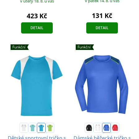
v pátek 14. 8.
u vás
v úterý 18. 8.
u vás
131 Kč
423 Kč
DETAIL
DETAIL
Funkční
Funkční
Dětské sportovní tričko s
Dámské běžecké tričko s