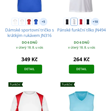
+5
+10
Dámské sportovní tričko s
Pánské funkční tílko JN494
krátkým rukávem JN316
DO 6 DNŮ
DO 6 DNŮ
v úterý 18. 8.
u vás
v úterý 18. 8.
u vás
264 Kč
349 Kč
DETAIL
DETAIL
Funkční
Funkční