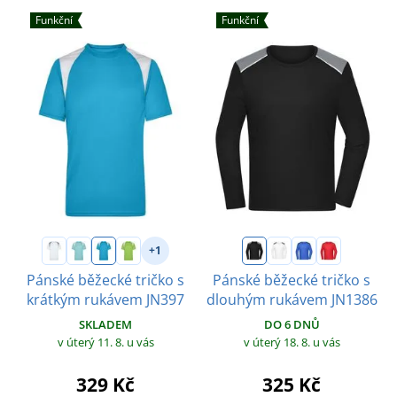
Funkční
Funkční
+1
Pánské běžecké tričko s
Pánské běžecké tričko s
krátkým rukávem JN397
dlouhým rukávem JN1386
SKLADEM
DO 6 DNŮ
v úterý 11. 8.
u vás
v úterý 18. 8.
u vás
329 Kč
325 Kč