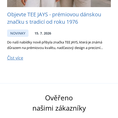
Objevte TEE JAYS - prémiovou dánskou
značku s tradicí od roku 1976
NOVINKY
15. 7. 2026
Do naší nabídky nově přibyla značka TEE JAYS, která je známá
H
důrazem na prémiovou kvalitu, nadčasový design a precizní…
v
Číst více
Č
Ověřeno
našimi zákazníky