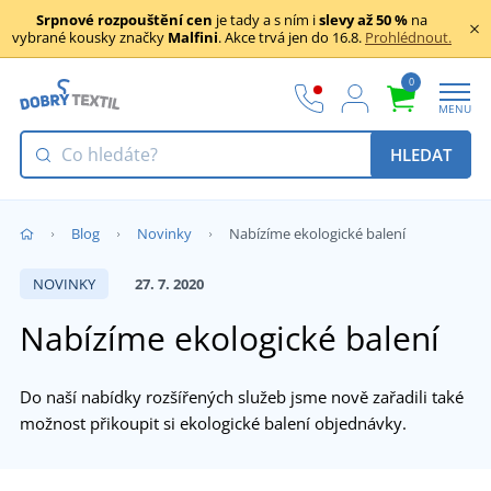
Srpnové rozpouštění cen
je tady a s ním i
slevy až 50 %
na
vybrané kousky značky
Malfini
. Akce trvá jen do 16.8.
Prohlédnout.
0
MENU
HLEDAT
Blog
Novinky
Nabízíme ekologické balení
NOVINKY
27. 7. 2020
Nabízíme ekologické balení
Do naší nabídky rozšířených služeb jsme nově zařadili také
možnost přikoupit si ekologické balení objednávky.