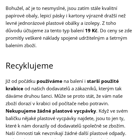
Bohužel, ač je to nesmyslné, jsou zatím stále kvalitní
papírové obaly, lepicí pásky i kartony výrazně dražší než
levné jednorázové plastové obálky a izolepy. Z toho
důvodu účtujeme za tento typ balení
19 Kč
. Do ceny se zde
promítly veškeré náklady spojené udržitelným a šetrným
balením zboží.
Recyklujeme
Již od počátku
používáme
na balení i
starší použité
krabice
od našich dodavatelů a zákazníků, kterým tak
dáváme druhou šanci. Může se proto stát, že vám naše
zboží dorazí v krabici od počítače nebo potravin.
Nekupujeme žádné plastové vycpávky
. Když ve svém
balíčku nějaké plastové vycpávky najdete, jsou to jen ty,
které k nám dorazily od dodavatelů společně se zbožím.
Naší činností tak nevznikají žádné další plastové odpady.