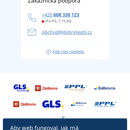
Zákaznická podpora
tradicí od roku 1976
Blog
Zásady ochrany osobních údajů
Jak zvládnout horké letní dny v pohodě a bezpečí
+420
608 330 123
Affiliate
Věrnostní program BONTIS +
Letní dobrodružství začíná balením aneb připravte
(Po-Pá, 7-15:30)
Kariéra
se na dovolenou bez starostí
obchod@dobrytextil.cz
Tipy na svěží outfity pro pohodové léto
Oblíbené tričko City v hlavní roli: outfity pro každou
Kde nás najdete
příležitost!
Aby web fungoval, jak má