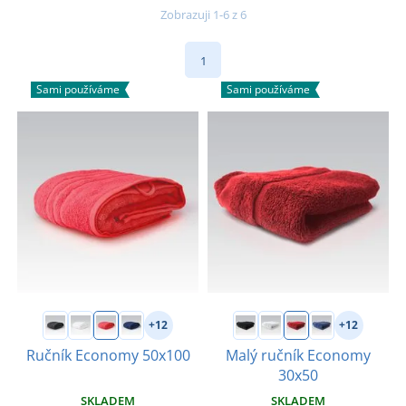
Zobrazuji 1-6 z 6
1
Sami používáme
Sami používáme
+12
+12
Ručník Economy 50x100
Malý ručník Economy
30x50
SKLADEM
SKLADEM