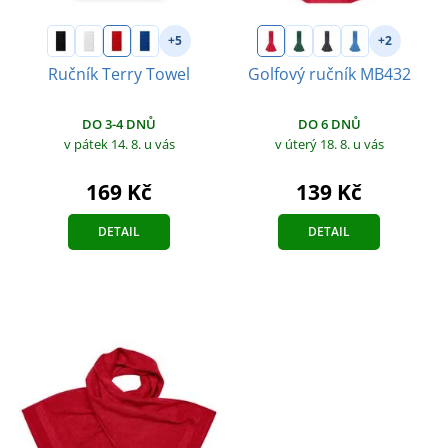
+5
+2
Ručník Terry Towel
Golfový ručník MB432
DO 3-4 DNŮ
DO 6 DNŮ
v pátek 14. 8.
u vás
v úterý 18. 8.
u vás
169 Kč
139 Kč
DETAIL
DETAIL