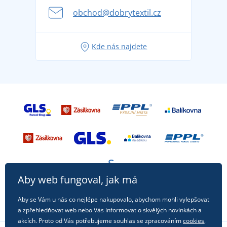
se na dovolenou bez starostí
obchod@dobrytextil.cz
Tipy na svěží outfity pro pohodové léto
Oblíbené tričko City v hlavní roli: outfity pro každou
Kde nás najdete
příležitost!
Aby web fungoval, jak má
Aby se Vám u nás co nejlépe nakupovalo, abychom mohli vylepšovat
a zpřehledňovat web nebo Vás informovat o skvělých novinkách a
akcích. Proto od Vás potřebujeme souhlas se zpracováním
cookies
,