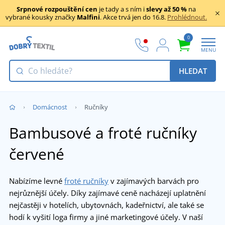
Srpnové rozpouštění cen
je tady a s ním i
slevy až 50 %
na
vybrané kousky značky
Malfini
. Akce trvá jen do 16.8.
Prohlédnout.
0
MENU
HLEDAT
Domácnost
Ručníky
Bambusové a froté ručníky
červené
Nabízíme levné
froté ručníky
v zajímavých barvách pro
nejrůznější účely. Díky zajímavé ceně nacházejí uplatnění
nejčastěji v hotelích, ubytovnách, kadeřnictví, ale také se
hodí k vyšití loga firmy a jiné marketingové účely. V naší