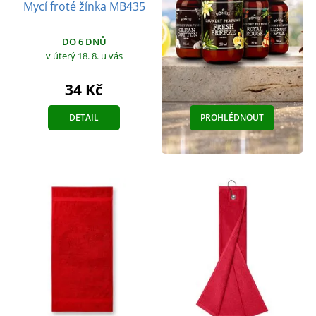
Mycí froté žínka MB435
DO 6 DNŮ
v úterý 18. 8.
u vás
34 Kč
DETAIL
PROHLÉDNOUT