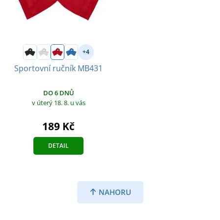
+4
Sportovní ručník MB431
DO 6 DNŮ
v úterý 18. 8.
u vás
189 Kč
DETAIL
NAHORU