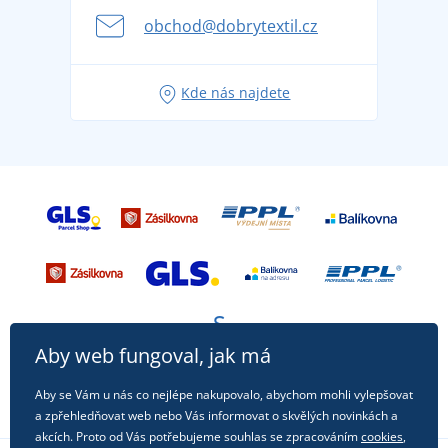
se na dovolenou bez starostí
obchod@dobrytextil.cz
Tipy na svěží outfity pro pohodové léto
Oblíbené tričko City v hlavní roli: outfity pro každou
Kde nás najdete
příležitost!
Aby web fungoval, jak má
Aby se Vám u nás co nejlépe nakupovalo, abychom mohli vylepšovat
a zpřehledňovat web nebo Vás informovat o skvělých novinkách a
akcích. Proto od Vás potřebujeme souhlas se zpracováním
cookies
,