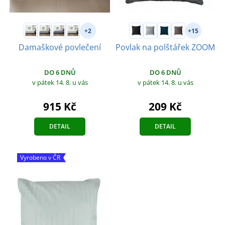
+2
+15
Damaškové povlečení
Povlak na polštářek ZOOM
DO 6 DNŮ
DO 6 DNŮ
v pátek 14. 8.
u vás
v pátek 14. 8.
u vás
915 Kč
209 Kč
DETAIL
DETAIL
Vyrobeno v ČR