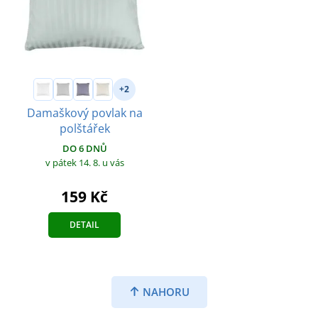
+2
Damaškový povlak na
polštářek
DO 6 DNŮ
v pátek 14. 8.
u vás
159 Kč
DETAIL
NAHORU