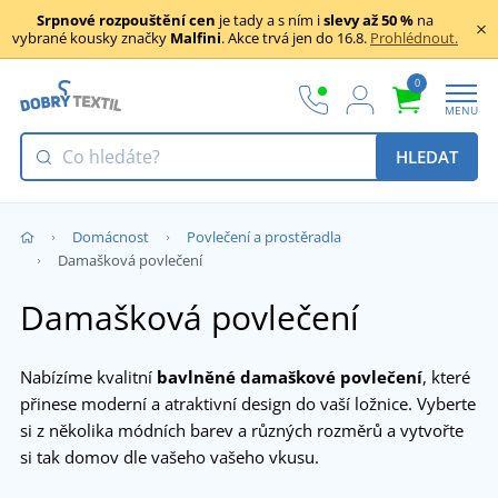
Srpnové rozpouštění cen
je tady a s ním i
slevy až 50 %
na
vybrané kousky značky
Malfini
. Akce trvá jen do 16.8.
Prohlédnout.
0
MENU
HLEDAT
Domácnost
Povlečení a prostěradla
Damašková povlečení
Damašková povlečení
Nabízíme kvalitní
bavlněné damaškové povlečení
, které
přinese moderní a atraktivní design do vaší ložnice. Vyberte
si z několika módních barev a různých rozměrů a vytvořte
si tak domov dle vašeho vašeho vkusu.