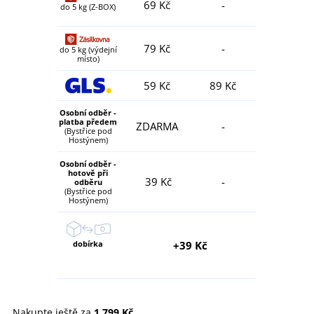
69 Kč
-
do 5 kg (Z-BOX)
79 Kč
-
do 5 kg (výdejní
místo)
59 Kč
89 Kč
Osobní odběr -
platba předem
ZDARMA
-
(Bystřice pod
Hostýnem)
Osobní odběr -
hotově při
39 Kč
-
odběru
(Bystřice pod
Hostýnem)
dobírka
+39 Kč
Nakupte ještě za
1 799 Kč