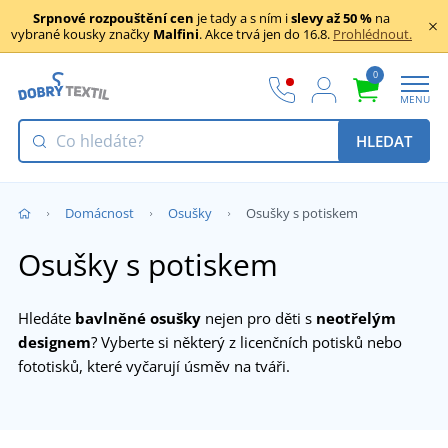
Srpnové rozpouštění cen
je tady a s ním i
slevy až 50 %
na
vybrané kousky značky
Malfini
. Akce trvá jen do 16.8.
Prohlédnout.
0
MENU
HLEDAT
Domácnost
Osušky
Osušky s potiskem
Osušky s potiskem
Hledáte
bavlněné osušky
nejen pro děti s
neotřelým
designem
? Vyberte si některý z licenčních potisků nebo
fototisků, které vyčarují úsměv na tváři.