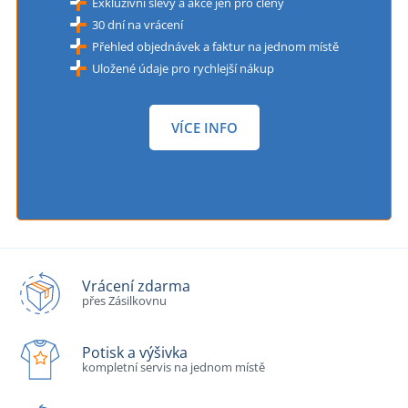
Exkluzivní slevy a akce jen pro členy
30 dní na vrácení
Přehled objednávek a faktur na jednom místě
Uložené údaje pro rychlejší nákup
VÍCE INFO
Vrácení zdarma
přes Zásilkovnu
Potisk a výšivka
kompletní servis na jednom místě