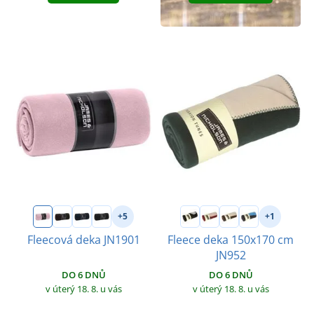
+5
+1
Fleecová deka JN1901
Fleece deka 150x170 cm
JN952
DO 6 DNŮ
DO 6 DNŮ
v úterý 18. 8.
u vás
v úterý 18. 8.
u vás