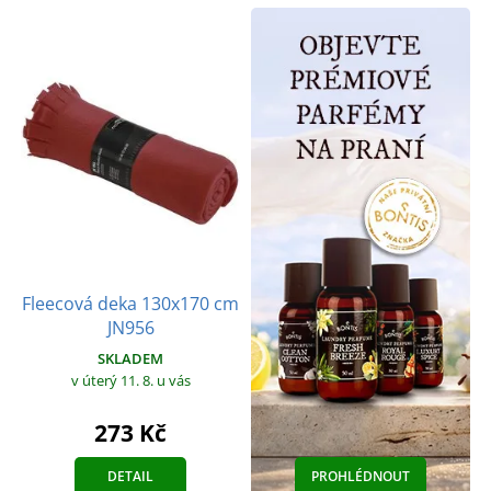
Fleecová deka 130x170 cm
JN956
SKLADEM
v úterý 11. 8.
u vás
273 Kč
DETAIL
PROHLÉDNOUT