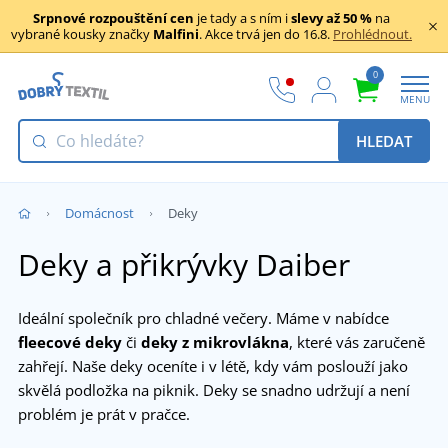
Srpnové rozpouštění cen
je tady a s ním i
slevy až 50 %
na
vybrané kousky značky
Malfini
. Akce trvá jen do 16.8.
Prohlédnout.
0
MENU
HLEDAT
Domácnost
Deky
Deky a přikrývky Daiber
Ideální společník pro chladné večery. Máme v nabídce
fleecové deky
či
deky z mikrovlákna
, které vás zaručeně
zahřejí. Naše deky oceníte i v létě, kdy vám poslouží jako
skvělá podložka na piknik. Deky se snadno udržují a není
problém je prát v pračce.