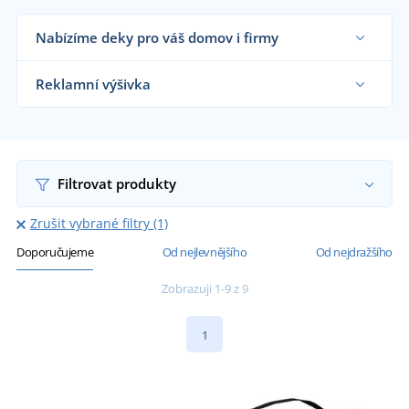
Nabízíme deky pro váš domov i firmy
Dodáváme deky obchodníkům s textilem, firmám,
hotelům i koncovým zákazníkům již od 1 kusu.
Reklamní výšivka
Chci vědět více
Na námi dodávané deky vám vyšijeme motiv dle
vašeho přání.
Chci vědět více
Filtrovat produkty
Zrušit vybrané filtry (1)
Doporučujeme
Od nejlevnějšího
Od nejdražšího
Zobrazuji 1-9 z 9
1