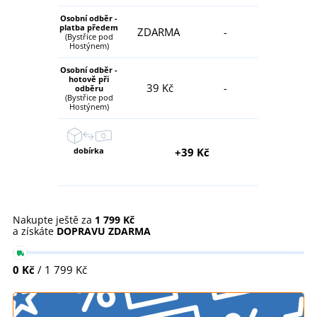
Osobní odběr -
platba předem
ZDARMA
-
(Bystřice pod
Hostýnem)
Osobní odběr -
hotově při
39 Kč
-
odběru
(Bystřice pod
Hostýnem)
dobírka
+39 Kč
Nakupte ještě za
1 799 Kč
a získáte
DOPRAVU ZDARMA
0 Kč
/ 1 799 Kč