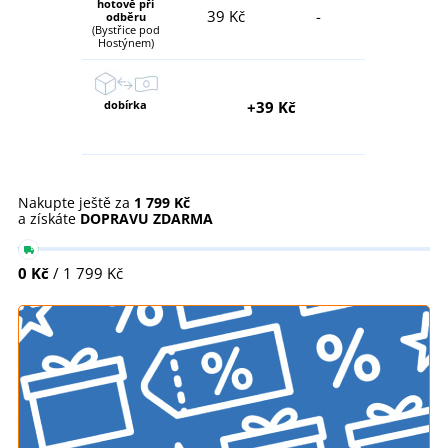
hotově při
39 Kč
-
odběru
(Bystřice pod
Hostýnem)
dobírka
+39 Kč
Nakupte ještě za
1 799 Kč
a získáte
DOPRAVU ZDARMA
0 Kč
/ 1 799 Kč