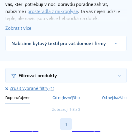
vás, kteří potřebují v noci opravdu pořádně zahřát,
nabízíme i
prostěradla z mikroplyše
. Ta vás nejen udrží v
teple, ale navíc jsou velice heboučká na dotek.
Zobrazit více
Nabízíme bytový textil pro váš domov i firmy
Dodáváme prostěradla obchodníkům s textilem,
firmám, hotelům i koncovým zákazníkům již od 1
kusu.
Chci vědět více
Filtrovat produkty
Zrušit vybrané filtry (1)
Doporučujeme
Od nejlevnějšího
Od nejdražšího
Zobrazuji 1-3 z 3
1