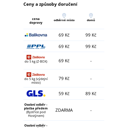
Ceny a způsoby doručení
cena
odběrné místo
domů
dopravy
69 Kč
99 Kč
69 Kč
99 Kč
69 Kč
-
do 5 kg (Z-BOX)
79 Kč
-
do 5 kg (výdejní
místo)
59 Kč
89 Kč
Osobní odběr -
platba předem
ZDARMA
-
(Bystřice pod
Hostýnem)
Osobní odběr -