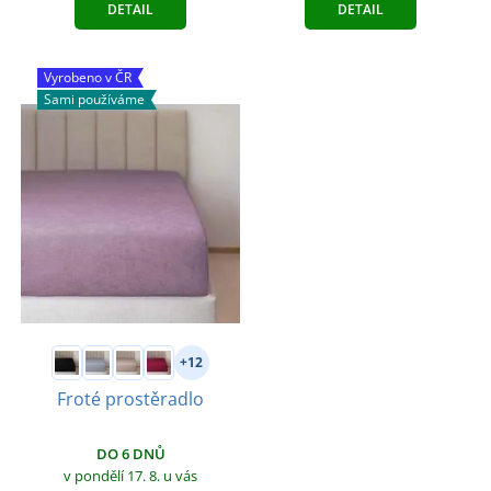
DETAIL
DETAIL
Vyrobeno v ČR
Sami používáme
+12
Froté prostěradlo
DO 6 DNŮ
v pondělí 17. 8.
u vás