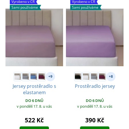
Vyrobeno v ČR
Vyrobeno v ČR
Sami používáme
Sami používáme
+9
+8
Jersey prostěradlo s
Prostěradlo jersey
elastanem
DO 6 DNŮ
DO 6 DNŮ
v pondělí 17. 8.
u vás
v pondělí 17. 8.
u vás
390 Kč
522 Kč