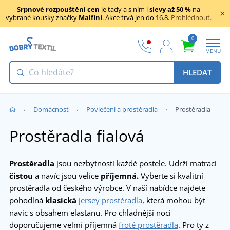
Srpnové rozpouštění cen
je tady a s ním i
slevy až 50 %
na
vybrané kousky značky
Malfini
. Akce trvá jen do 16.8.
Prohlédnout.
0
MENU
HLEDAT
Domácnost
Povlečení a prostěradla
Prostěradla
Prostěradla fialová
Prostěradla
jsou nezbytností každé postele. Udrží matraci
čistou
a navíc jsou velice
příjemná.
Vyberte si kvalitní
prostěradla od českého výrobce. V naší nabídce najdete
pohodlná
klasická
jersey prostěradla
, která mohou být
navíc s obsahem elastanu. Pro chladnější noci
doporučujeme velmi příjemná
froté prostěradla
. Pro ty z