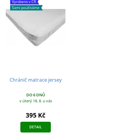
Vyrobeno v ČR
Sami používáme
Chránič matrace jersey
DO 6 DNŮ
v úterý 18. 8.
u vás
395 Kč
DETAIL