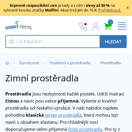
Srpnové rozpouštění cen
je tady a s ním i
slevy až 50 %
na
vybrané kousky značky
Malfini
. Akce trvá jen do 16.8.
Prohlédnout.
0
MENU
HLEDAT
Domácnost
Povlečení a prostěradla
Prostěradla
Zimní prostěradla
Prostěradla
jsou nezbytností každé postele. Udrží matraci
čistou
a navíc jsou velice
příjemná.
Vyberte si kvalitní
prostěradla od českého výrobce. V naší nabídce najdete
pohodlná
klasická
jersey prostěradla
, která mohou být
navíc s obsahem elastanu. Pro chladnější noci
doporučujeme velmi příjemná
froté prostěradla
. Pro ty z