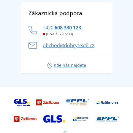
Reference
Vrácení zboží a reklamace
Objevte TEE JAYS - prémiovou dánskou značku s
DobrýTextil pro firmy a organizace
Zákaznická podpora
Potisk a výšivka
tradicí od roku 1976
Blog
Zásady ochrany osobních údajů
Jak zvládnout horké letní dny v pohodě a bezpečí
+420
608 330 123
Affiliate
Věrnostní program BONTIS +
Letní dobrodružství začíná balením aneb připravte
(Po-Pá, 7-15:30)
Kariéra
se na dovolenou bez starostí
obchod@dobrytextil.cz
Tipy na svěží outfity pro pohodové léto
Oblíbené tričko City v hlavní roli: outfity pro každou
Kde nás najdete
příležitost!