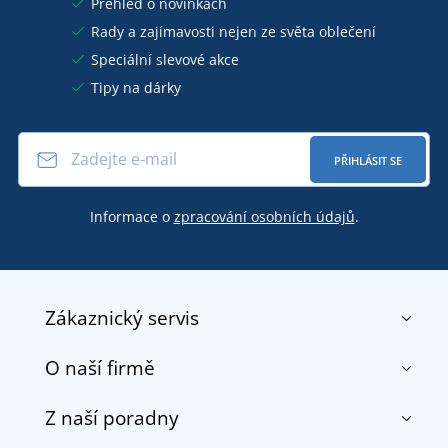
Přehled o novinkách
Rady a zajímavosti nejen ze světa oblečení
Speciální slevové akce
Tipy na dárky
PŘIHLÁSIT SE
Informace o
zpracování osobních údajů
.
Zákaznický servis
O naší firmě
Kontakt
Obchodní podmínky
Z naší poradny
O nás
Doprava a platba