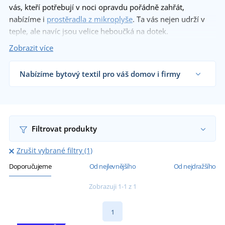
vás, kteří potřebují v noci opravdu pořádně zahřát,
nabízíme i
prostěradla z mikroplyše
. Ta vás nejen udrží v
teple, ale navíc jsou velice heboučká na dotek.
Zobrazit více
Nabízíme bytový textil pro váš domov i firmy
Dodáváme prostěradla obchodníkům s textilem,
firmám, hotelům i koncovým zákazníkům již od 1
kusu.
Chci vědět více
Filtrovat produkty
Zrušit vybrané filtry (1)
Doporučujeme
Od nejlevnějšího
Od nejdražšího
Zobrazuji 1-1 z 1
1