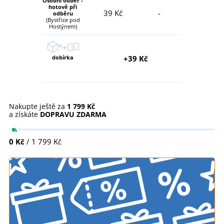
Osobní odběr -
hotově při
39 Kč
-
odběru
(Bystřice pod
Hostýnem)
dobírka
+39 Kč
Nakupte ještě za
1 799 Kč
a získáte
DOPRAVU ZDARMA
0 Kč
/ 1 799 Kč