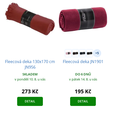
+5
Fleecová deka 130x170 cm
Fleecová deka JN1901
JN956
SKLADEM
DO 6 DNŮ
v pondělí 10. 8.
u vás
v pátek 14. 8.
u vás
273 Kč
195 Kč
DETAIL
DETAIL