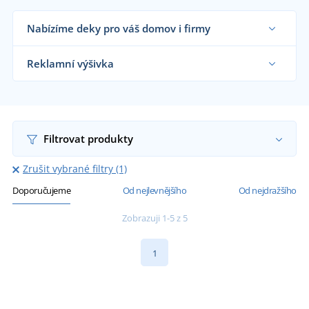
Nabízíme deky pro váš domov i firmy
Dodáváme deky obchodníkům s textilem, firmám,
hotelům i koncovým zákazníkům již od 1 kusu.
Reklamní výšivka
Chci vědět více
Na námi dodávané deky vám vyšijeme motiv dle
vašeho přání.
Chci vědět více
Filtrovat produkty
Zrušit vybrané filtry (1)
Doporučujeme
Od nejlevnějšího
Od nejdražšího
Zobrazuji 1-5 z 5
1