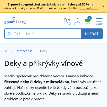
Srpnové rozpouštění cen
je tady a s ním i
slevy až 50 %
na
vybrané kousky značky
Malfini
. Akce trvá jen do 16.8.
Prohlédnout.
0
MENU
HLEDAT
Domácnost
Deky
Deky a přikrývky vínové
Ideální společník pro chladné večery. Máme v nabídce
fleecové deky
či
deky z mikrovlákna
, které vás zaručeně
zahřejí. Naše deky oceníte i v létě, kdy vám poslouží jako
skvělá podložka na piknik. Deky se snadno udržují a není
problém je prát v pračce.