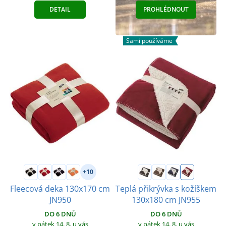
DETAIL
PROHLÉDNOUT
Sami používáme
+10
Fleecová deka 130x170 cm
Teplá přikrývka s kožíškem
JN950
130x180 cm JN955
DO 6 DNŮ
DO 6 DNŮ
v pátek 14. 8.
u vás
v pátek 14. 8.
u vás