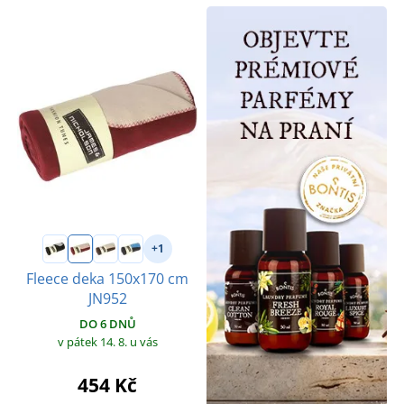
+1
Fleece deka 150x170 cm
JN952
DO 6 DNŮ
v pátek 14. 8.
u vás
454 Kč