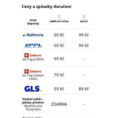
Ceny a způsoby doručení
cena
odběrné místo
domů
dopravy
69 Kč
99 Kč
69 Kč
99 Kč
69 Kč
-
do 5 kg (Z-BOX)
79 Kč
-
do 5 kg (výdejní
místo)
59 Kč
89 Kč
Osobní odběr -
platba předem
ZDARMA
-
(Bystřice pod
Hostýnem)