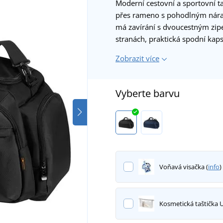
Moderní cestovní a sportovní 
přes rameno s pohodlným náram
má zavírání s dvoucestným zipe
stranách, praktická spodní kap
Zobrazit více
Vyberte barvu
Voňavá visačka (
info
)
Kosmetická taštička 