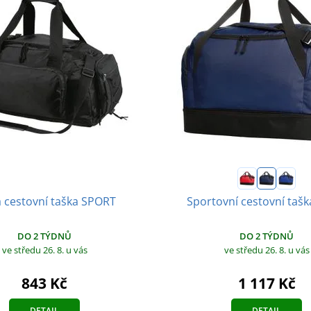
á cestovní taška SPORT
Sportovní cestovní taš
DO 2 TÝDNŮ
DO 2 TÝDNŮ
ve středu 26. 8.
u vás
ve středu 26. 8.
u vás
843 Kč
1 117 Kč
DETAIL
DETAIL