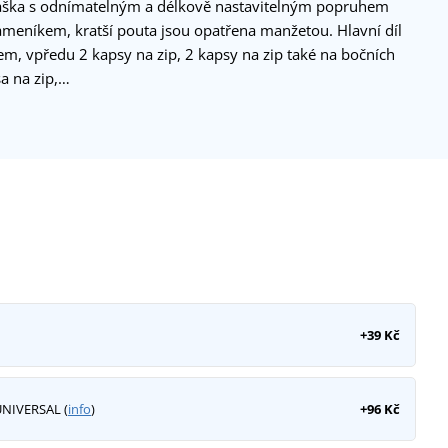
taška s odnímatelným a délkově nastavitelným popruhem
eníkem, kratší pouta jsou opatřena manžetou. Hlavní díl
m, vpředu 2 kapsy na zip, 2 kapsy na zip také na bočních
sa na zip,…
+39 Kč
UNIVERSAL (
info
)
+96 Kč