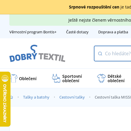
Srpnové rozpouštění cen
je tad
Ještě nejste členem věrnostní
Věrnostní program Bontis+
Časté dotazy
Doprava a platba
Sportovní
Dětské
Oblečení
oblečení
oblečení
Tašky a batohy
Cestovní tašky
Cestovní taška MIS