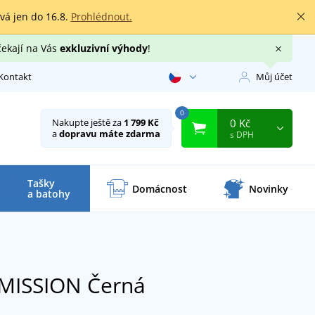
rvá jen do 16.8.
Prohlédnout.
čekají na Vás
exkluzivní výhody
!
Kontakt
Můj účet
0
0 Kč
Nakupte ještě za
1 799 Kč
a
dopravu máte zdarma
s DPH
Tašky
Domácnost
Novinky
a batohy
a MISSION
Černá