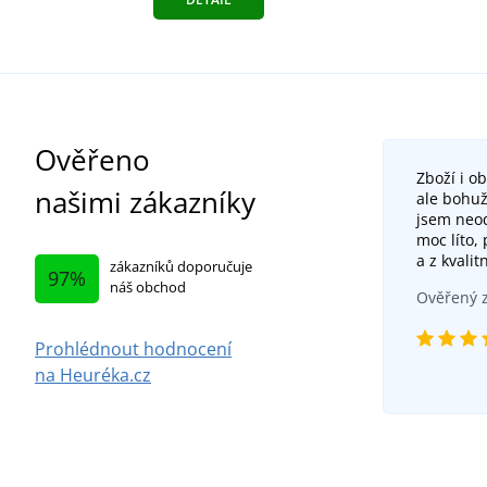
Ověřeno
Zboží i o
našimi zákazníky
ale bohuž
jsem neod
moc líto,
a z kvalit
zákazníků doporučuje
97%
náš obchod
Ověřený z
Prohlédnout hodnocení
na Heuréka.cz