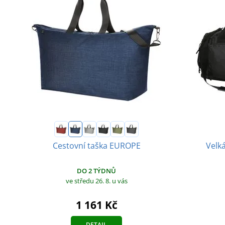
Velk
Cestovní taška EUROPE
DO 2 TÝDNŮ
ve středu 26. 8.
u vás
1 161 Kč
DETAIL