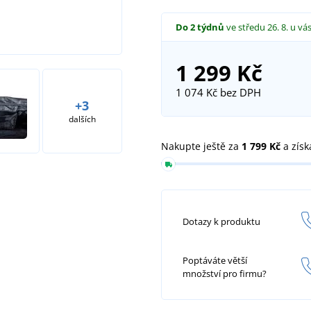
Do 2 týdnů
ve středu 26. 8.
u vá
1 299 Kč
1 074 Kč
bez DPH
+3
dalších
Nakupte ještě za
1 799 Kč
a získ
Dotazy k produktu
Poptáváte větší
množství pro firmu?