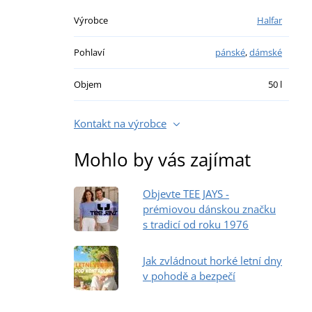
Výrobce
Halfar
Pohlaví
pánské
,
dámské
Objem
50 l
Kontakt na výrobce
Mohlo by vás zajímat
Objevte TEE JAYS -
prémiovou dánskou značku
s tradicí od roku 1976
Jak zvládnout horké letní dny
v pohodě a bezpečí