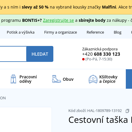
y a s ním i
slevy až 50 %
na vybrané kousky značky
Malfini
. Akce t
ho programu
BONTIS+?
Zaregistrujte se
a
sbírejte body
za nákupy - 
Potisk a výšivka
Firmy a organizace
Reference
Blog
Zákaznická podpora
+420
608 330 123
HLEDAT
(Po-Pá, 7-15:30)
Pracovní
Kšiltovky
Obuv
oděvy
a čepice
SION
Kód zboží:
HAL-1809789-13192
Cestovní tašk