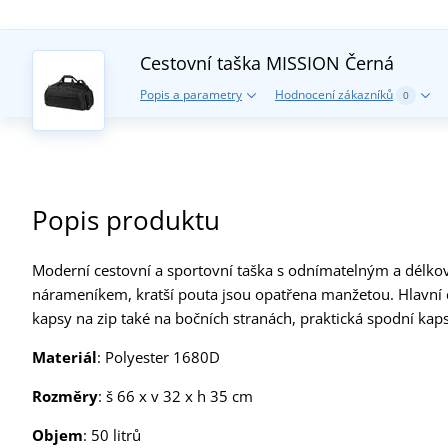
Cestovní taška MISSION
Černá
Popis a parametry
Hodnocení zákazníků
0
Popis produktu
Moderní cestovní a sportovní taška s odnímatelným a dél
nárameníkem, kratší pouta jsou opatřena manžetou. Hlavní d
kapsy na zip také na bočních stranách, praktická spodní kap
Materiál
: Polyester 1680D
Rozměry
: š 66 x v 32 x h 35 cm
Objem
: 50 litrů