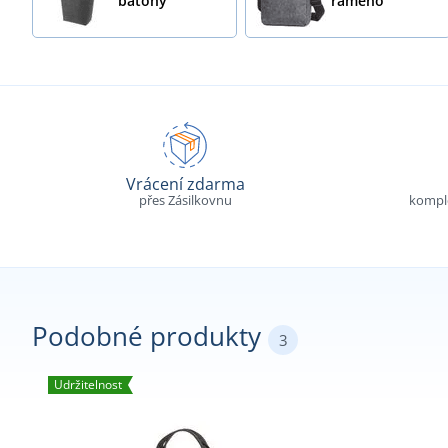
batohy
rameno
Vrácení zdarma
přes Zásilkovnu
komple
Podobné produkty
3
Udržitelnost