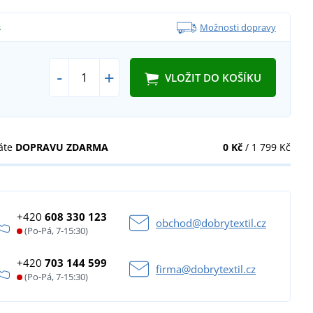
s
Možnosti dopravy
-
+
VLOŽIT DO KOŠÍKU
áte
DOPRAVU ZDARMA
0 Kč
/ 1 799 Kč
+420
608 330 123
obchod@dobrytextil.cz
(Po-Pá, 7-15:30)
+420
703 144 599
firma@dobrytextil.cz
(Po-Pá, 7-15:30)