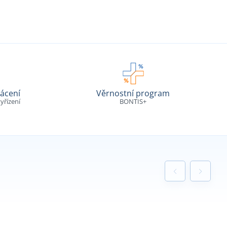
ácení
Věrnostní program
yřízení
BONTIS+