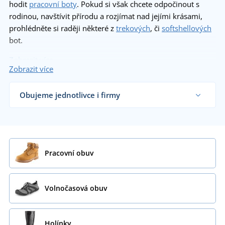
hodit
pracovní boty
. Pokud si však chcete odpočinout s
rodinou, navštívit přírodu a rozjímat nad jejími krásami,
prohlédněte si raději některé z
trekových
, či
softshellových
bot.
Zobrazit více
Zobrazit více
Obujeme jednotlivce i firmy
Dodáváme obuv řemeslníkům, firmám i
koncovým zákazníkům již od 1 kusu.
Chci vědět více
Pracovní obuv
Volnočasová obuv
Holínky