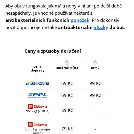
Aby obuv fungovala jak má a nohy v ní ani po delší době
nezapáchaly, je vhodné používat některé z
antibakteriálních funkčních
ponožek
. Pro dokonalý
pocit doporučujeme také
antibakteriální
vložky
do bot
.
Ceny a způsoby doručení
cena
odběrné místo
domů
dopravy
69 Kč
99 Kč
69 Kč
99 Kč
69 Kč
-
do 5 kg (Z-BOX)
79 Kč
-
do 5 kg (výdejní
místo)