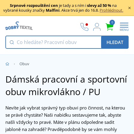
Srpnové rozpouštění cen
je tady a s ním i
slevy až 50 %
na
vybrané kousky značky
Malfini
. Akce trvá jen do 16.8.
Prohlédnout.
0
MENU
HLEDAT
Obuv
Dámská pracovní a sportovní
obuv mikrovlákno / PU
Nevíte jak vybrat správný typ obuvi pro činnost, na kterou
se právě chystáte? Naši nabídku sestavujeme tak, abyste
našli vždycky to pravé. Máte v plánu odpoledne sadit
jabloně na zahradě? Pravděpodobně by se vám mohly