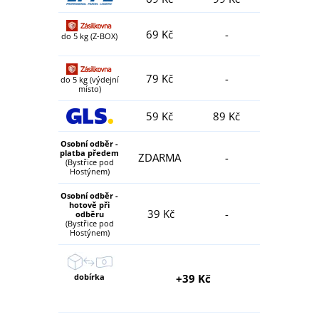
69 Kč
-
do 5 kg (Z-BOX)
79 Kč
-
do 5 kg (výdejní
místo)
59 Kč
89 Kč
Osobní odběr -
platba předem
ZDARMA
-
(Bystřice pod
Hostýnem)
Osobní odběr -
hotově při
39 Kč
-
odběru
(Bystřice pod
Hostýnem)
dobírka
+39 Kč