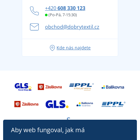
Zásady ochrany osobních údajů
Jak zvládnout horké letní dny v pohodě a bezpečí
+420
608 330 123
Affiliate
Věrnostní program BONTIS +
Letní dobrodružství začíná balením aneb připravte
(Po-Pá, 7-15:30)
Kariéra
se na dovolenou bez starostí
obchod@dobrytextil.cz
Tipy na svěží outfity pro pohodové léto
Oblíbené tričko City v hlavní roli: outfity pro každou
Kde nás najdete
příležitost!
Aby web fungoval, jak má