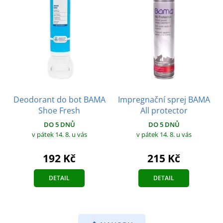
Deodorant do bot BAMA
Impregnační sprej BAMA
Shoe Fresh
All protector
DO 5 DNŮ
DO 5 DNŮ
v pátek 14. 8.
u vás
v pátek 14. 8.
u vás
192 Kč
215 Kč
DETAIL
DETAIL