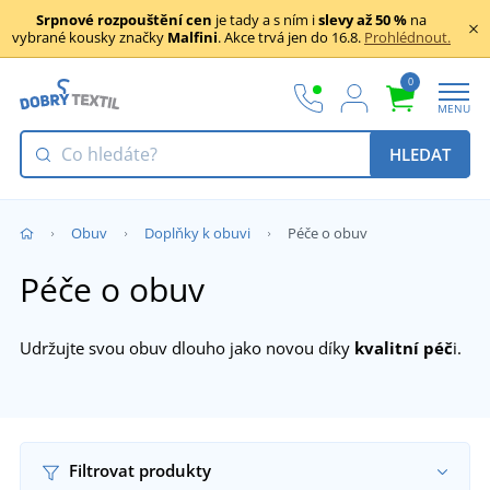
Srpnové rozpouštění cen
je tady a s ním i
slevy až 50 %
na
vybrané kousky značky
Malfini
. Akce trvá jen do 16.8.
Prohlédnout.
0
MENU
HLEDAT
Obuv
Doplňky k obuvi
Péče o obuv
Péče o obuv
Udržujte svou obuv dlouho jako novou díky
kvalitní péč
i.
Filtrovat produkty