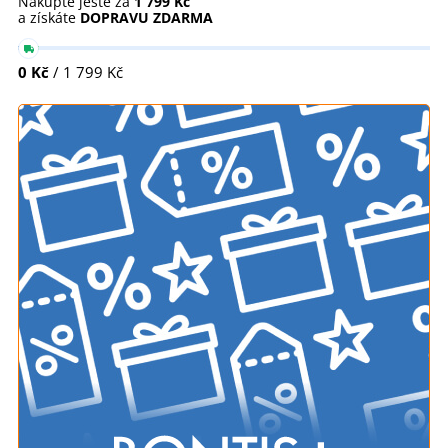
Nakupte ještě za
1 799 Kč
a získáte
DOPRAVU ZDARMA
0 Kč
/ 1 799 Kč