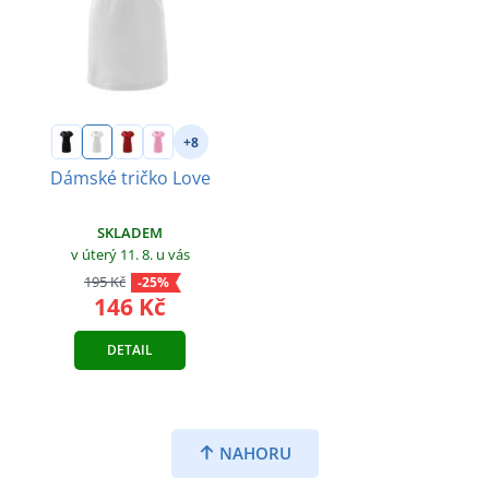
+8
Dámské tričko Love
SKLADEM
v úterý 11. 8.
u vás
195 Kč
-25%
146 Kč
DETAIL
NAHORU