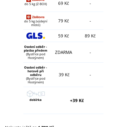
69 Kč
-
do 5 kg (Z-BOX)
79 Kč
-
do 5 kg (výdejní
místo)
59 Kč
89 Kč
Osobní odběr -
platba předem
ZDARMA
-
(Bystřice pod
Hostýnem)
Osobní odběr -
hotově při
39 Kč
-
odběru
(Bystřice pod
Hostýnem)
dobírka
+39 Kč