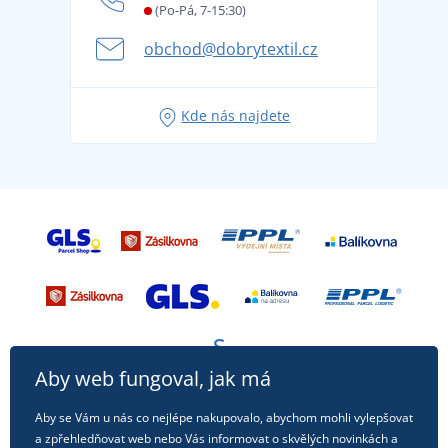
Letní dobrodružství začíná balením aneb připravte
(Po-Pá, 7-15:30)
Kariéra
se na dovolenou bez starostí
obchod@dobrytextil.cz
Tipy na svěží outfity pro pohodové léto
Oblíbené tričko City v hlavní roli: outfity pro každou
Kde nás najdete
příležitost!
Aby web fungoval, jak má
Aby se Vám u nás co nejlépe nakupovalo, abychom mohli vylepšovat
a zpřehledňovat web nebo Vás informovat o skvělých novinkách a