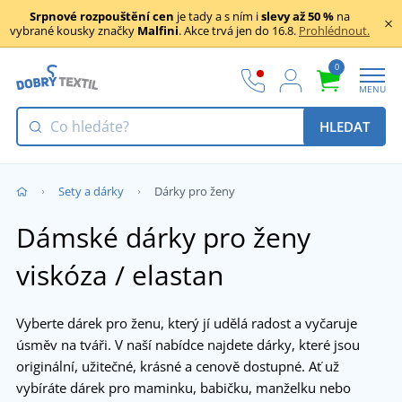
Srpnové rozpouštění cen
je tady a s ním i
slevy až 50 %
na
vybrané kousky značky
Malfini
. Akce trvá jen do 16.8.
Prohlédnout.
0
MENU
HLEDAT
Sety a dárky
Dárky pro ženy
Dámské dárky pro ženy
viskóza / elastan
Vyberte dárek pro ženu, který jí udělá radost a vyčaruje
úsměv na tváři. V naší nabídce najdete dárky, které jsou
originální, užitečné, krásné a cenově dostupné. Ať už
vybíráte dárek pro maminku, babičku, manželku nebo