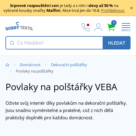
Srpnové rozpouštění cen
je tady a s ním i
slevy až 50 %
na
vybrané kousky značky
Malfini
. Akce trvá jen do 16.8.
Prohlédnout.
0
MENU
HLEDAT
Domácnost
Dekorační polštářky
Povlaky na polštářky
Povlaky na polštářky VEBA
Oživte svůj interiér díky povlakům na dekorační polštářky.
Jsou snadno vyměnitelné a pratelné, což z nich dělá
praktický doplněk pro každou domácnost.