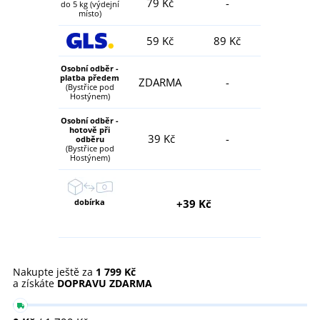
79 Kč
-
do 5 kg (výdejní
místo)
59 Kč
89 Kč
Osobní odběr -
platba předem
ZDARMA
-
(Bystřice pod
Hostýnem)
Osobní odběr -
hotově při
39 Kč
-
odběru
(Bystřice pod
Hostýnem)
dobírka
+39 Kč
Nakupte ještě za
1 799 Kč
a získáte
DOPRAVU ZDARMA