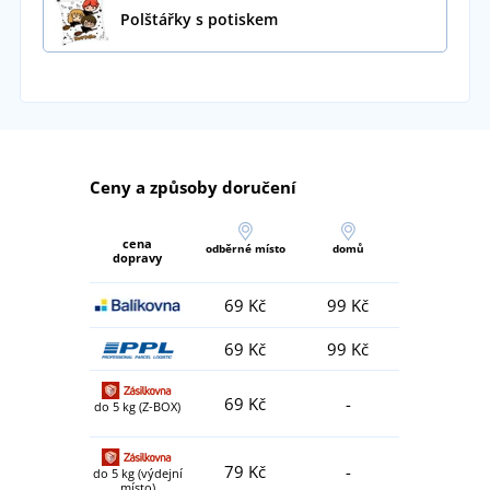
Polštářky s potiskem
Ceny a způsoby doručení
cena
odběrné místo
domů
dopravy
69 Kč
99 Kč
69 Kč
99 Kč
69 Kč
-
do 5 kg (Z-BOX)
79 Kč
-
do 5 kg (výdejní
místo)