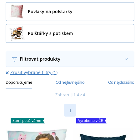
Povlaky na polštářky
Polštářky s potiskem
Filtrovat produkty
Zrušit vybrané filtry (1)
Doporučujeme
Od nejlevnějšího
Od nejdražšího
Zobrazuji 1-4 z 4
1
Sami používáme
Vyrobeno v ČR