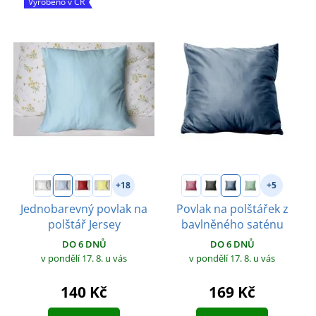
Vyrobeno v ČR
+18
+5
Jednobarevný povlak na
Povlak na polštářek z
polštář Jersey
bavlněného saténu
DO 6 DNŮ
DO 6 DNŮ
v pondělí 17. 8.
u vás
v pondělí 17. 8.
u vás
140 Kč
169 Kč