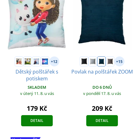
+12
+15
Dětský polštářek s
Povlak na polštářek ZOOM
potiskem
DO 6 DNŮ
SKLADEM
v pondělí 17. 8.
u vás
v úterý 11. 8.
u vás
209 Kč
179 Kč
DETAIL
DETAIL