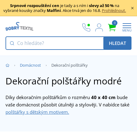
Srpnové rozpouštění cen
je tady a s ním i
slevy až 50 %
na
vybrané kousky značky
Malfini
. Akce trvá jen do 16.8.
Prohlédnout.
0
MENU
HLEDAT
Domácnost
Dekorační polštářky
Dekorační polštářky modré
Díky dekoračním polštářkům o rozměru
40 x 40 cm
bude
vaše domácnost působit útulněji a stylověji. V nabídce také
polštářky s dětským motivem.