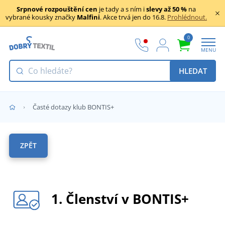
Srpnové rozpouštění cen
je tady a s ním i
slevy až 50 %
na
vybrané kousky značky
Malfini
. Akce trvá jen do 16.8.
Prohlédnout.
0
MENU
HLEDAT
Časté dotazy klub BONTIS+
ZPĚT
1. Členství v BONTIS+