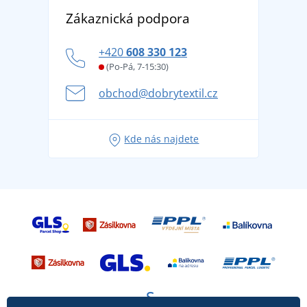
Objevte TEE JAYS - prémiovou dánskou značku s
DobrýTextil pro firmy a organizace
Zákaznická podpora
Potisk a výšivka
tradicí od roku 1976
Blog
Zásady ochrany osobních údajů
Jak zvládnout horké letní dny v pohodě a bezpečí
+420
608 330 123
Affiliate
Věrnostní program BONTIS +
Letní dobrodružství začíná balením aneb připravte
(Po-Pá, 7-15:30)
Kariéra
se na dovolenou bez starostí
obchod@dobrytextil.cz
Tipy na svěží outfity pro pohodové léto
Oblíbené tričko City v hlavní roli: outfity pro každou
Kde nás najdete
příležitost!