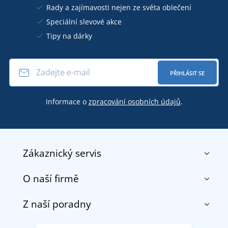
Rady a zajímavosti nejen ze světa oblečení
Speciální slevové akce
Tipy na dárky
PŘIHLÁSIT SE
Informace o
zpracování osobních údajů
.
Zákaznický servis
O naší firmě
Kontakt
Obchodní podmínky
Z naší poradny
O nás
Doprava a platba
Reference
Vrácení zboží a reklamace