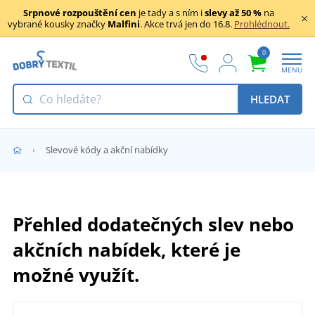
Srpnové rozpouštění cen
je tady a s ním i
slevy až 50 %
na
vybrané kousky značky
Malfini
. Akce trvá jen do 16.8.
Prohlédnout.
0
MENU
HLEDAT
Slevové kódy a akční nabídky
Přehled dodatečných slev nebo
akčních nabídek, které je
možné využít.