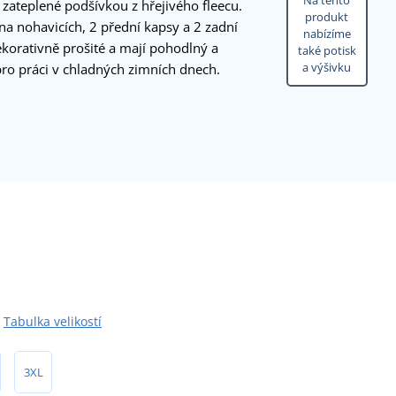
Na tento
zateplené podšívkou z hřejivého fleecu.
produkt
na nohavicích, 2 přední kapsy a 2 zadní
nabízíme
ekorativně prošité a mají pohodlný a
také potisk
a výšivku
pro práci v chladných zimních dnech.
Tabulka velikostí
3XL