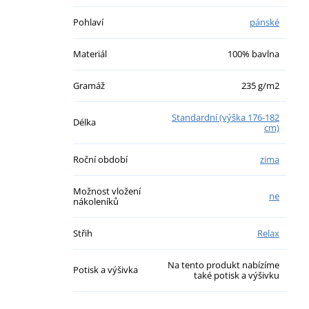
Pohlaví
pánské
Materiál
100% bavlna
Gramáž
235 g/m2
Standardní (výška 176-182
Délka
cm)
Roční období
zima
Možnost vložení
ne
nákoleníků
Střih
Relax
Na tento produkt nabízíme
Potisk a výšivka
také potisk a výšivku