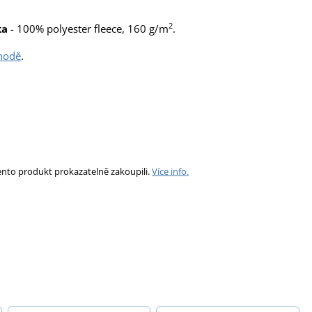
2
ka
- 100% polyester fleece, 160 g/m
.
shodě
.
ento produkt prokazatelně zakoupili.
Více info.