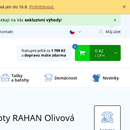
rvá jen do 16.8.
Prohlédnout.
čekají na Vás
exkluzivní výhody
!
Kontakt
Můj účet
0
0 Kč
Nakupte ještě za
1 799 Kč
a
dopravu máte zdarma
s DPH
Tašky
Domácnost
Novinky
a batohy
hoty RAHAN
Olivová