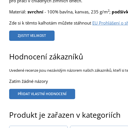
pro práci v chladných zimních dnech.
2
Materiál:
svrchní
- 100% bavlna, kanvas, 235 g/m
;
podšív
Zde si k těmto kalhotám můžete stáhnout
EU Prohlášení o 
ZJISTIT VELIKOST
Hodnocení zákazníků
Uvedené recenze jsou nezávislým názorem našich zákazníků, kteří si t
Zatím žádné názory
PŘIDAT VLASTNÍ HODNOCENÍ
Produkt je zařazen v kategoriích