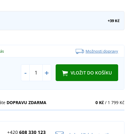
+39 Kč
vás
Možnosti dopravy
-
+
VLOŽIT DO KOŠÍKU
áte
DOPRAVU ZDARMA
0 Kč
/ 1 799 Kč
+420
608 330 123