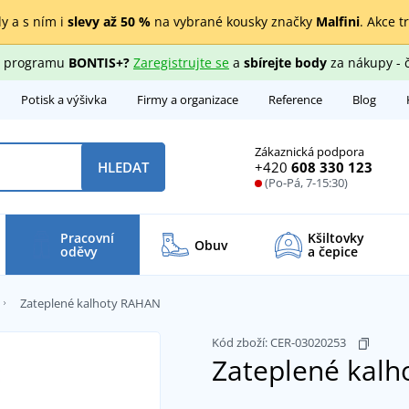
y a s ním i
slevy až 50 %
na vybrané kousky značky
Malfini
. Akce t
ho programu
BONTIS+?
Zaregistrujte se
a
sbírejte body
za nákupy - 
Potisk a výšivka
Firmy a organizace
Reference
Blog
Zákaznická podpora
+420
608 330 123
HLEDAT
(Po-Pá, 7-15:30)
Pracovní
Kšiltovky
Obuv
oděvy
a čepice
Zateplené kalhoty RAHAN
Kód zboží:
CER-03020253
Zateplené kal