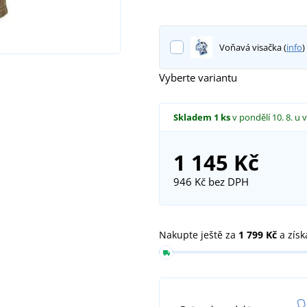
Voňavá visačka (
info
)
Vyberte variantu
Skladem
1 ks
v pondělí 10. 8.
u 
1 145 Kč
946 Kč
bez DPH
Nakupte ještě za
1 799 Kč
a získ