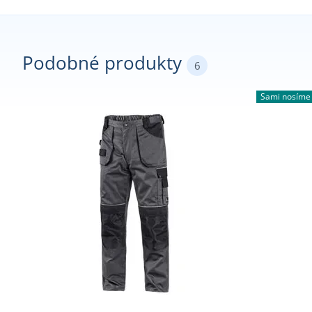
Podobné produkty
6
Sami nosíme