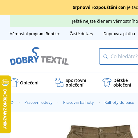
Srpnové rozpouštění cen
je tad
Ještě nejste členem věrnostní
Věrnostní program Bontis+
Časté dotazy
Doprava a platba
Sportovní
Dětské
Oblečení
oblečení
oblečení
Pracovní oděvy
Pracovní kalhoty
Kalhoty do pasu