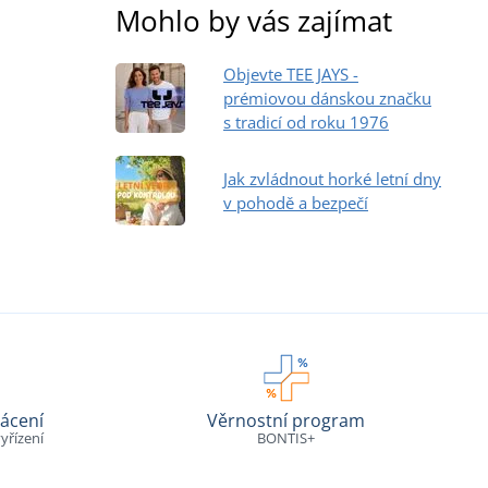
Mohlo by vás zajímat
Objevte TEE JAYS -
prémiovou dánskou značku
s tradicí od roku 1976
Jak zvládnout horké letní dny
v pohodě a bezpečí
ácení
Věrnostní program
yřízení
BONTIS+