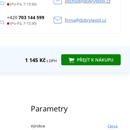
obchod@dobrytextil.cz
(Po-Pá, 7-15:30)
+420
703 144 599
firma@dobrytextil.cz
(Po-Pá, 7-15:30)
1 145 Kč
PŘEJÍT K NÁKUPU
s DPH
Parametry
Výrobce
Cerva