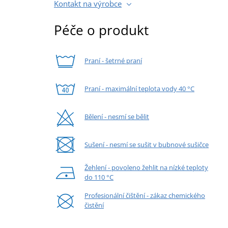
Kontakt na výrobce
Péče o produkt
Praní - šetrné praní
Praní - maximální teplota vody 40 °C
Bělení - nesmí se bělit
Sušení - nesmí se sušit v bubnové sušičce
Žehlení - povoleno žehlit na nízké teploty
do 110 °C
Profesionální čištění - zákaz chemického
čistění