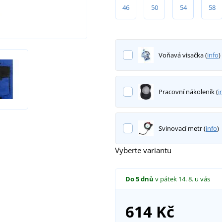
46
50
54
58
Voňavá visačka (
info
)
Pracovní nákoleník (
i
Svinovací metr (
info
)
Vyberte variantu
Do 5 dnů
v pátek 14. 8.
u vás
614 Kč