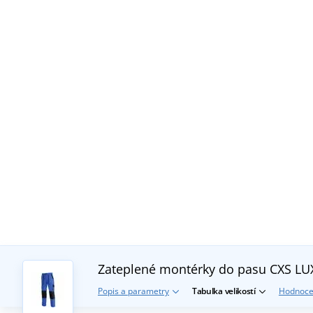
Zateplené montérky do pasu CXS L
Popis a parametry
Tabulka velikostí
Hodnoce