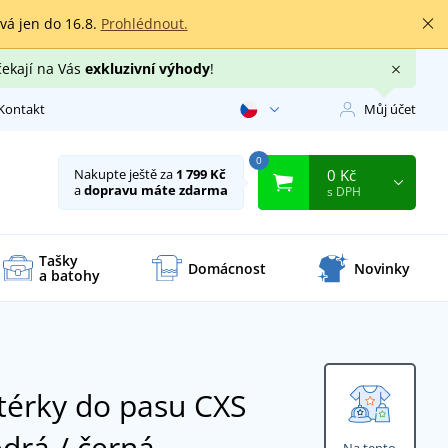
rvá jen do 16.8.
Prohlédnout.
čekají na Vás
exkluzivní výhody
!
Kontakt
Můj účet
0
0 Kč
Nakupte ještě za
1 799 Kč
a
dopravu máte zdarma
s DPH
Tašky
Domácnost
Novinky
a batohy
érky do pasu CXS
drá / černá