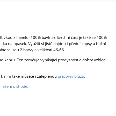
ívkou z flanelu (100% bavlna). Svrchní část je také ze 100%
ka na opasek. Využití si jistě najdou i přední kapsy a boční
bídce jsou 2 barvy a velikosti 46-66.
 kepru. Ten zaručuje vynikající prodyšnost a dobrý vzhled
t k nim také můžete i zateplenou
pracovní blůzu
.
hlášení o shodě.