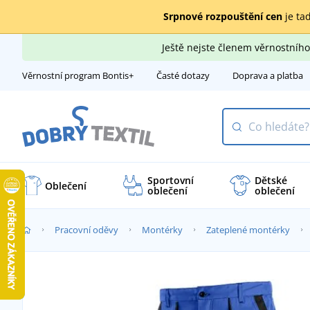
Srpnové rozpouštění cen
je tad
Ještě nejste členem věrnostní
Věrnostní program Bontis+
Časté dotazy
Doprava a platba
Sportovní
Dětské
Oblečení
oblečení
oblečení
Pracovní oděvy
Montérky
Zateplené montérky