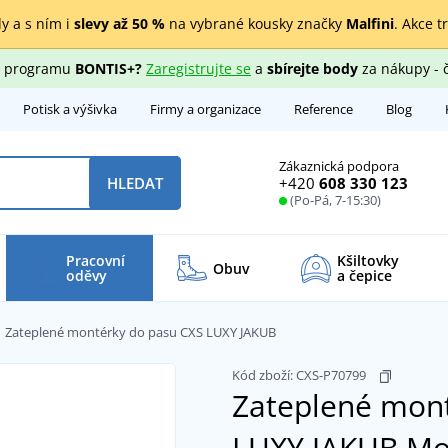
y a s ním i
slevy až 50 %
na vybrané kousky značky
Malfini
. Akce t
ho programu
BONTIS+?
Zaregistrujte se
a
sbírejte body
za nákupy - 
Potisk a výšivka
Firmy a organizace
Reference
Blog
Zákaznická podpora
+420
608 330 123
HLEDAT
(Po-Pá, 7-15:30)
Pracovní
Kšiltovky
Obuv
oděvy
a čepice
Zateplené montérky do pasu CXS LUXY JAKUB
Kód zboží:
CXS-P70799
Zateplené mont
LUXY JAKUB
Mo