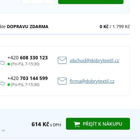
áte
DOPRAVU ZDARMA
0 Kč
/ 1 799 Kč
+420
608 330 123
obchod@dobrytextil.cz
(Po-Pá, 7-15:30)
+420
703 144 599
firma@dobrytextil.cz
(Po-Pá, 7-15:30)
614 Kč
PŘEJÍT K NÁKUPU
s DPH