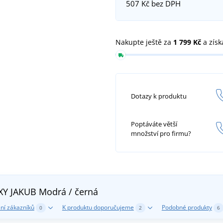
507 Kč
bez DPH
Nakupte ještě za
1 799 Kč
a získ
Dotazy k produktu
Poptáváte větší
množství pro firmu?
UXY JAKUB
Modrá / černá
ní zákazníků
K produktu doporučujeme
Podobné produkty
0
2
6