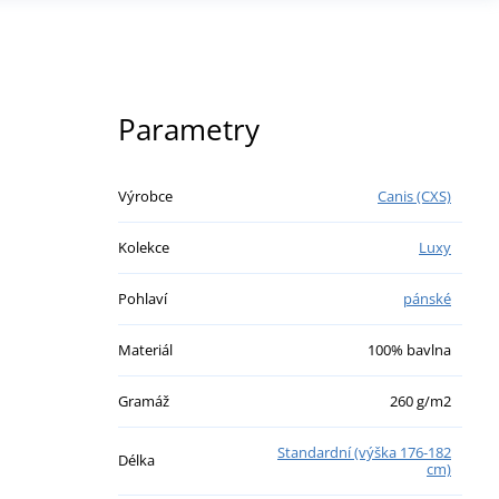
Parametry
Výrobce
Canis (CXS)
Kolekce
Luxy
Pohlaví
pánské
Materiál
100% bavlna
Gramáž
260 g/m2
Standardní (výška 176-182
Délka
cm)