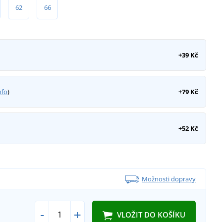
62
66
+39 Kč
nfo
)
+79 Kč
+52 Kč
Možnosti dopravy
-
+
VLOŽIT DO KOŠÍKU