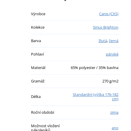
Výrobce
Canis (CXS)
Kolekce
Sirius Brighton
Barva
žlutá
,
černá
Pohlaví
pánské
Materiál
65% polyester / 35% bavlna
Gramáž
270 g/m2
Standardní (výška 176-182
Délka
cm)
Roční období
zima
Možnost vložení
ano
nákoleníků