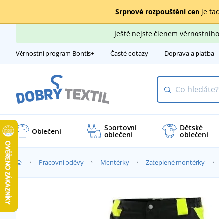
Srpnové rozpouštění cen
je tad
Ještě nejste členem věrnostní
Věrnostní program Bontis+
Časté dotazy
Doprava a platba
Sportovní
Dětské
Oblečení
oblečení
oblečení
Pracovní oděvy
Montérky
Zateplené montérky