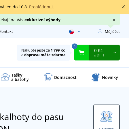
rvá jen do 16.8.
Prohlédnout.
čekají na Vás
exkluzivní výhody
!
Kontakt
Můj účet
0
0 Kč
Nakupte ještě za
1 799 Kč
a
dopravu máte zdarma
s DPH
Tašky
Domácnost
Novinky
a batohy
 kalhoty do pasu
TON