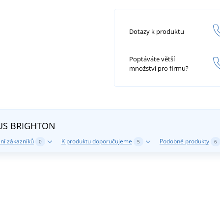
Dotazy k produktu
Poptáváte větší
množství pro firmu?
RIUS BRIGHTON
ní zákazníků
K produktu doporučujeme
Podobné produkty
0
5
6