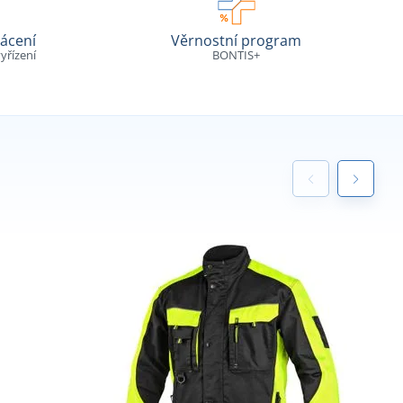
ácení
Věrnostní program
yřízení
BONTIS+