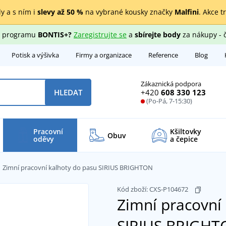
y a s ním i
slevy až 50 %
na vybrané kousky značky
Malfini
. Akce t
ho programu
BONTIS+?
Zaregistrujte se
a
sbírejte body
za nákupy - 
Potisk a výšivka
Firmy a organizace
Reference
Blog
Zákaznická podpora
+420
608 330 123
HLEDAT
(Po-Pá, 7-15:30)
Pracovní
Kšiltovky
Obuv
oděvy
a čepice
Zimní pracovní kalhoty do pasu SIRIUS BRIGHTON
Kód zboží:
CXS-P104672
Zimní pracovní
SIRIUS BRIGH