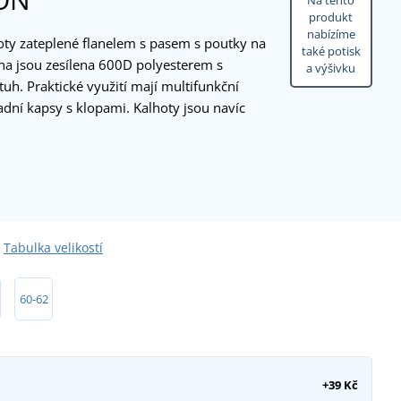
Na tento
produkt
nabízíme
ty zateplené flanelem s pasem s poutky na
také potisk
na jsou zesílena 600D polyesterem s
a výšivku
uh. Praktické využití mají multifunkční
adní kapsy s klopami. Kalhoty jsou navíc
Tabulka velikostí
60-62
+39 Kč