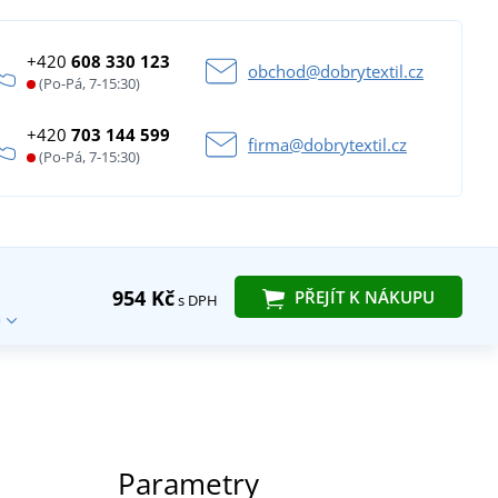
+420
608 330 123
obchod@dobrytextil.cz
(Po-Pá, 7-15:30)
+420
703 144 599
firma@dobrytextil.cz
(Po-Pá, 7-15:30)
954 Kč
PŘEJÍT K NÁKUPU
s DPH
Parametry