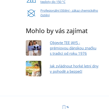
teploty do 150 °C
Profesionální čištění - zákaz chemického
čistění
Mohlo by vás zajímat
Objevte TEE JAYS -
prémiovou dánskou značku
s tradicí od roku 1976
Jak zvládnout horké letní dny
v pohodě a bezpečí