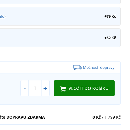
nfo
)
+79 Kč
+52 Kč
Možnosti dopravy
-
+
VLOŽIT DO KOŠÍKU
áte
DOPRAVU ZDARMA
0 Kč
/ 1 799 Kč