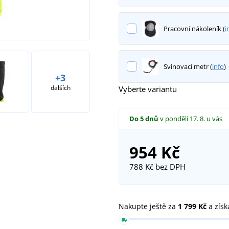
Pracovní nákoleník (
i
Svinovací metr (
info
)
+3
dalších
Vyberte variantu
Do 5 dnů
v pondělí 17. 8.
u vás
954 Kč
788 Kč
bez DPH
Nakupte ještě za
1 799 Kč
a získ