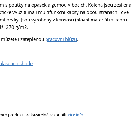
m s poutky na opasek a gumou v bocích. Kolena jsou zesílena
ické využití mají multifunkční kapsy na obou stranách i dvě
ími prvky. Jsou vyrobeny z kanvasu (hlavní materiál) a kepru
áži 270 g/m2.
i můžete i zateplenou
pracovní blůzu
.
hlášení o shodě
.
ento produkt prokazatelně zakoupili.
Více info.