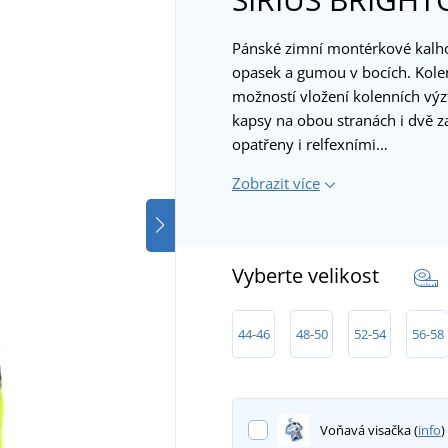
Pánské zimní montérkové kalho
opasek a gumou v bocích. Kole
možností vložení kolenních výzt
kapsy na obou stranách i dvě z
opatřeny i relfexními…
Zobrazit více
Vyberte velikost
44-46
48-50
52-54
56-58
Voňavá visačka (
info
)