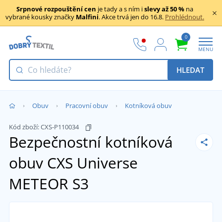
Srpnové rozpouštění cen
je tady a s ním i
slevy až 50 %
na
vybrané kousky značky
Malfini
. Akce trvá jen do 16.8.
Prohlédnout.
0
MENU
HLEDAT
Obuv
Pracovní obuv
Kotníková obuv
Kód zboží:
CXS-P110034
Bezpečnostní kotníková
obuv CXS Universe
METEOR S3