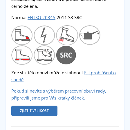
černo-zelená.
Norma:
EN ISO 20345
:2011 S3 SRC
Zde si k této obuvi můžete stáhnout
EU prohlášení o
shodě
.
Pokud si nevíte s výběrem pracovní obuvi rady,
připravili jsme pro Vás krátký článek.
ZJISTIT VELIKOST