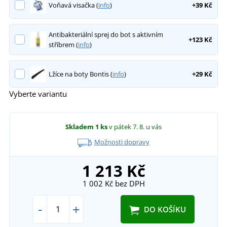
Voňavá visačka (
info
)
+39 Kč
Antibakteriální sprej do bot s aktivním
+123 Kč
stříbrem (
info
)
Lžíce na boty Bontis (
info
)
+29 Kč
Vyberte variantu
Skladem
1 ks
v pátek 7. 8.
u vás
Možnosti dopravy
1 213 Kč
1 002 Kč
bez DPH
-
+
DO KOŠÍKU