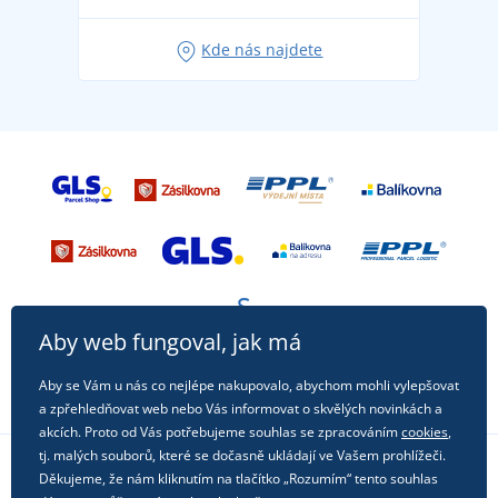
Oblíbené tričko City v hlavní roli: outfity pro každou
Kde nás najdete
příležitost!
Aby web fungoval, jak má
Aby se Vám u nás co nejlépe nakupovalo, abychom mohli vylepšovat
a zpřehledňovat web nebo Vás informovat o skvělých novinkách a
akcích. Proto od Vás potřebujeme souhlas se zpracováním
cookies
,
tj. malých souborů, které se dočasně ukládají ve Vašem prohlížeči.
Děkujeme, že nám kliknutím na tlačítko „Rozumím“ tento souhlas
Sledujte nás na sociálních sítích