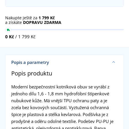
Nakupte ještě za
1 799 Kč
a získáte
DOPRAVU ZDARMA
0 Kč
/ 1 799 Kč
Popis a parametry
Popis produktu
Moderní bezpečnostní kotníková obuv se vyrábí z
jednoho dílu 1,6 - 1,8 mm hydrofóbní štípenkové
nubukové kůže. Má vnější TPU ochranu paty a je
zcela bez kovových součástí. Vyztužená ochranná
špice je plastová a stélka kevlarová. Podšívka je z
prodyšné a oděru odolné textilie. Podešev PU-PU je
antistatická, olejivzdorná a protiskluzová. Barva