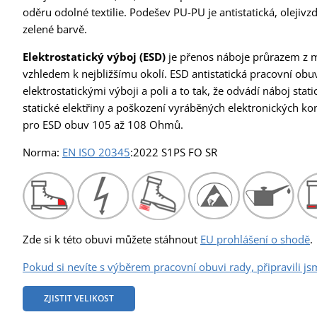
oděru odolné textilie. Podešev PU-PU je antistatická, olejivz
zelené barvě.
Elektrostatický výboj (ESD)
je přenos náboje průrazem z m
vzhledem k nejbližšímu okolí. ESD antistatická pracovní obuv
elektrostatickými výboji a poli a to tak, že odvádí náboj stat
statické elektřiny a poškození vyráběných elektronických 
pro ESD obuv 105 až 108 Ohmů.
Norma:
EN ISO 20345
:2022 S1PS FO SR
Zde si k této obuvi můžete stáhnout
EU prohlášení o shodě
.
Pokud si nevíte s výběrem pracovní obuvi rady, připravili js
ZJISTIT VELIKOST