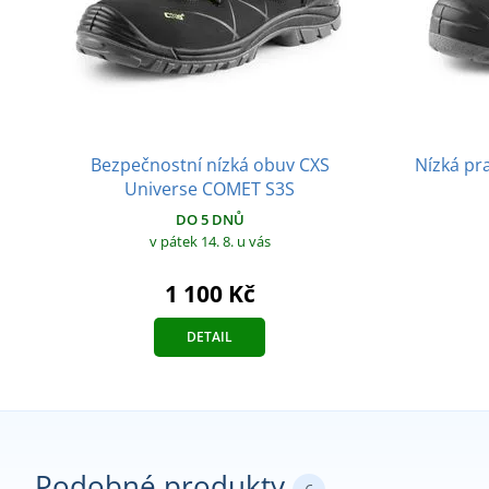
Bezpečnostní nízká obuv CXS
Nízká pr
Universe COMET S3S
DO 5 DNŮ
v pátek 14. 8.
u vás
1 100 Kč
DETAIL
Podobné produkty