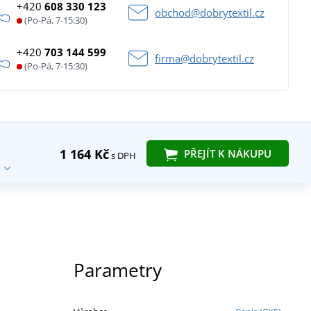
+420
608 330 123
obchod@dobrytextil.cz
(Po-Pá, 7-15:30)
+420
703 144 599
firma@dobrytextil.cz
(Po-Pá, 7-15:30)
1 164 Kč
PŘEJÍT K NÁKUPU
s DPH
Parametry