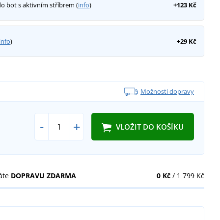
do bot s aktivním stříbrem (
info
)
+123 Kč
info
)
+29 Kč
Možnosti dopravy
-
+
VLOŽIT DO KOŠÍKU
áte
DOPRAVU ZDARMA
0 Kč
/ 1 799 Kč