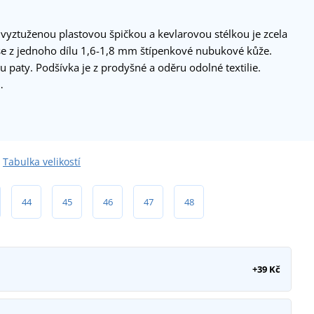
vyztuženou plastovou špičkou a kevlarovou stélkou je zcela
se z jednoho dílu 1,6-1,8 mm štípenkové nubukové kůže.
 paty. Podšívka je z prodyšné a oděru odolné textilie.
…
Tabulka velikostí
44
45
46
47
48
+39 Kč