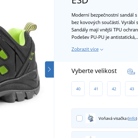
Moderní bezpečnostní sandál s 
bez kovových součástí. Vyrábí 
Sandály mají vnější TPU ochranu
Podešev PU-PU je antistatická,
Zobrazit více
Vyberte velikost
40
41
42
43
Voňavá visačka (
info
)