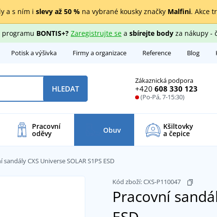
y a s ním i
slevy až 50 %
na vybrané kousky značky
Malfini
. Akce t
ho programu
BONTIS+?
Zaregistrujte se
a
sbírejte body
za nákupy - 
Potisk a výšivka
Firmy a organizace
Reference
Blog
Zákaznická podpora
+420
608 330 123
HLEDAT
(Po-Pá, 7-15:30)
Pracovní
Kšiltovky
Obuv
oděvy
a čepice
í sandály CXS Universe SOLAR S1PS ESD
Kód zboží:
CXS-P110047
Pracovní sandá
ESD