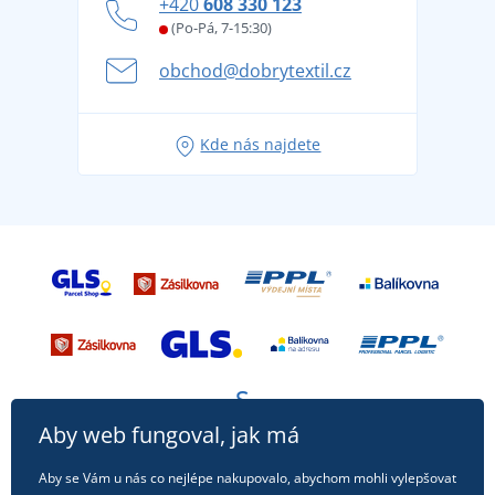
+420
608 330 123
Affiliate
Věrnostní program BONTIS +
Letní dobrodružství začíná balením aneb připravte
(Po-Pá, 7-15:30)
Kariéra
se na dovolenou bez starostí
obchod@dobrytextil.cz
Tipy na svěží outfity pro pohodové léto
Oblíbené tričko City v hlavní roli: outfity pro každou
Kde nás najdete
příležitost!
Aby web fungoval, jak má
Aby se Vám u nás co nejlépe nakupovalo, abychom mohli vylepšovat