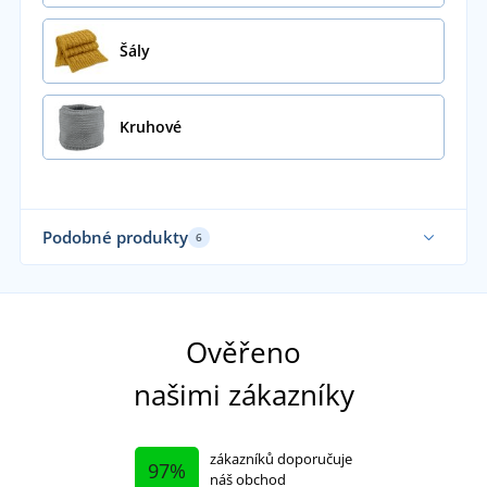
Šály
Kruhové
Podobné produkty
6
Fu
Ověřeno
našimi zákazníky
zákazníků doporučuje
97%
náš obchod