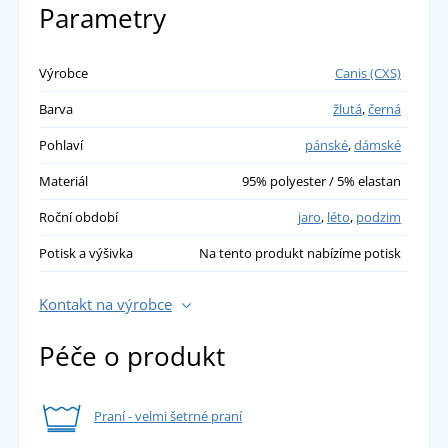
Parametry
Výrobce
Canis (CXS)
Barva
žlutá
,
černá
Pohlaví
pánské
,
dámské
Materiál
95% polyester / 5% elastan
Roční období
jaro
,
léto
,
podzim
Potisk a výšivka
Na tento produkt nabízíme potisk
Kontakt na výrobce
Péče o produkt
Praní - velmi šetrné praní