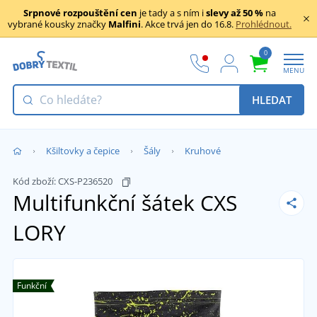
Srpnové rozpouštění cen
je tady a s ním i
slevy až 50 %
na
vybrané kousky značky
Malfini
. Akce trvá jen do 16.8.
Prohlédnout.
0
MENU
HLEDAT
Kšiltovky a čepice
Šály
Kruhové
Kód zboží:
CXS-P236520
Multifunkční šátek CXS
LORY
Funkční