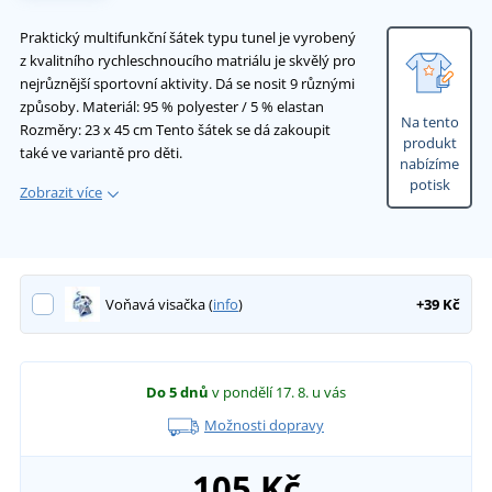
Praktický multifunkční šátek typu tunel je vyrobený
z kvalitního rychleschnoucího matriálu je skvělý pro
nejrůznější sportovní aktivity. Dá se nosit 9 různými
způsoby. Materiál: 95 % polyester / 5 % elastan
Na tento
Rozměry: 23 x 45 cm Tento šátek se dá zakoupit
produkt
také ve variantě pro děti.
nabízíme
potisk
Zobrazit více
Voňavá visačka (
info
)
+39 Kč
Do 5 dnů
v pondělí 17. 8.
u vás
Možnosti dopravy
105 Kč