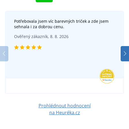
Potřebovala jsem víc barevných triček a zde jsem
sehnala i za dobrou cenu.
+23
Ověřený zákazník, 8. 8. 2026
Multifunkční šátek MB6503
DO 6 DNŮ
v úterý 18. 8.
u vás
49 Kč
DETAIL
Prohlédnout hodnocení
na Heuréka.cz