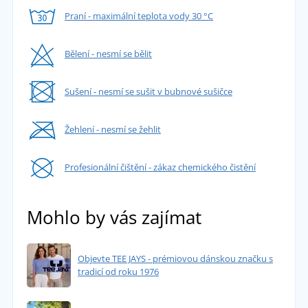
Praní - maximální teplota vody 30 °C
Bělení - nesmí se bělit
Sušení - nesmí se sušit v bubnové sušičce
Žehlení - nesmí se žehlit
Profesionální čištění - zákaz chemického čistění
Mohlo by vás zajímat
Objevte TEE JAYS - prémiovou dánskou značku s
tradicí od roku 1976