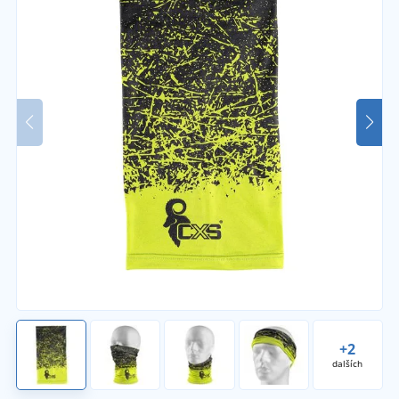
+2
dalších