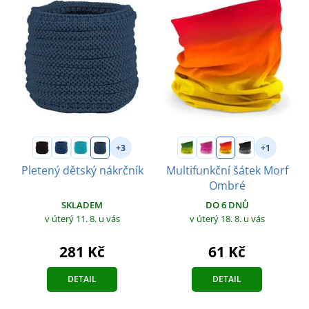
+3
+1
Pletený dětský nákrčník
Multifunkční šátek Morf
Ombré
SKLADEM
DO 6 DNŮ
v úterý 11. 8.
u vás
v úterý 18. 8.
u vás
281 Kč
61 Kč
DETAIL
DETAIL