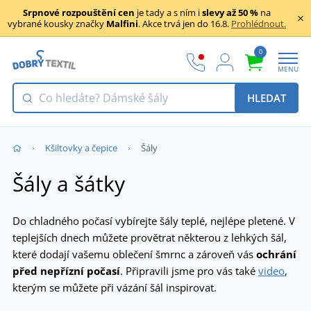
Srpnové rozpouštění cen
je tady a s ním i
slevy až 50 %
na
vybrané kousky značky
Malfini
. Akce trvá jen do 16.8.
Prohlédnout.
0
MENU
HLEDAT
Kšiltovky a čepice
Šály
Šály a šátky
Do chladného počasí vybírejte šály teplé, nejlépe pletené. V
teplejších dnech můžete provětrat některou z lehkých šál,
které dodají vašemu oblečení šmrnc a zároveň vás
ochrání
před nepřízní počasí
. Připravili jsme pro vás také
video
,
kterým se můžete při vázání šál inspirovat.