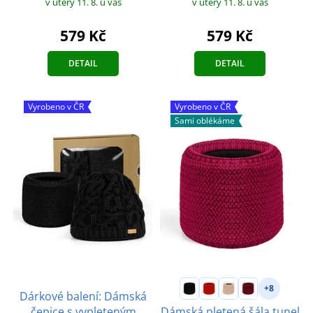
v úterý 11. 8.
u vás
v úterý 11. 8.
u vás
579 Kč
579 Kč
DETAIL
DETAIL
Vyrobeno v ČR
Vyrobeno v ČR
Sami oblékáme
+8
Dárkové balení: Dámská
čepice s vypleteným
Dámská pletená šála tunel