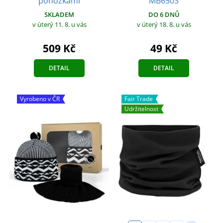
ponožkami
MB6503
SKLADEM
DO 6 DNŮ
v úterý 11. 8.
u vás
v úterý 18. 8.
u vás
509 Kč
49 Kč
DETAIL
DETAIL
Vyrobeno v ČR
Fair Trade
Udržitelnost