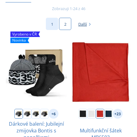
Zobrazuji 1-24 z 46
1
2
Další
Vyrobeno v ČR
Novinka
+6
+23
Dárkové balení: Jubilejní
zmijovka Bontis s
Multifunkční šátek