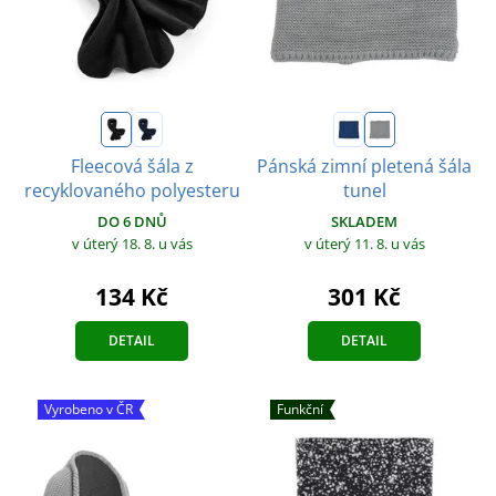
Fleecová šála z
Pánská zimní pletená šála
recyklovaného polyesteru
tunel
DO 6 DNŮ
SKLADEM
v úterý 18. 8.
u vás
v úterý 11. 8.
u vás
134 Kč
301 Kč
DETAIL
DETAIL
Vyrobeno v ČR
Funkční