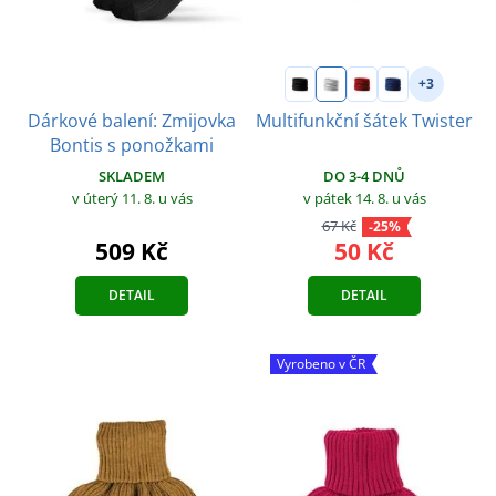
+3
Dárkové balení: Zmijovka
Multifunkční šátek Twister
Bontis s ponožkami
SKLADEM
DO 3-4 DNŮ
v úterý 11. 8.
u vás
v pátek 14. 8.
u vás
67 Kč
-25%
509 Kč
50 Kč
DETAIL
DETAIL
Vyrobeno v ČR