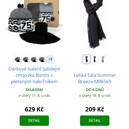
+5
Dárkové balení: Jubilejní
zmijovka Bontis s
Lehká šála Summer
pleteným nákrčníkem
Breeze MB6569
SKLADEM
DO 6 DNŮ
v úterý 11. 8.
u vás
v úterý 18. 8.
u vás
629 Kč
209 Kč
DETAIL
DETAIL