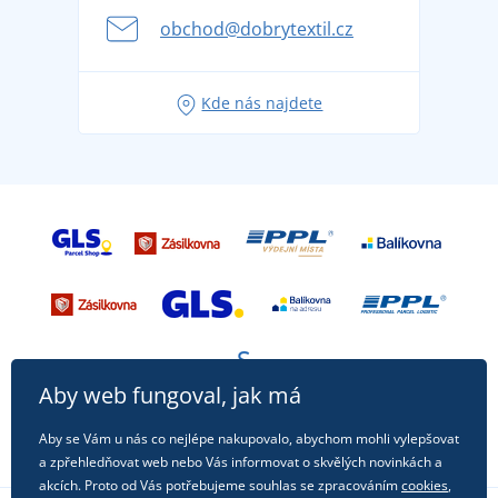
se na dovolenou bez starostí
obchod@dobrytextil.cz
Tipy na svěží outfity pro pohodové léto
Oblíbené tričko City v hlavní roli: outfity pro každou
Kde nás najdete
příležitost!
Aby web fungoval, jak má
Aby se Vám u nás co nejlépe nakupovalo, abychom mohli vylepšovat
a zpřehledňovat web nebo Vás informovat o skvělých novinkách a
akcích. Proto od Vás potřebujeme souhlas se zpracováním
cookies
,