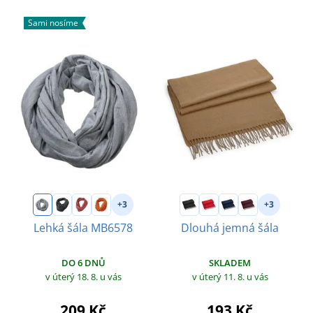
Sami nosíme
+3
+3
Lehká šála MB6578
Dlouhá jemná šála
DO 6 DNŮ
SKLADEM
v úterý 18. 8.
u vás
v úterý 11. 8.
u vás
209 Kč
193 Kč