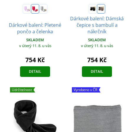
Dárkové balení: Dámská
Dárkové balení: Pletené
čepice s bambulí a
pončo a čelenka
nákrčník
SKLADEM
SKLADEM
v úterý 11. 8.
u vás
v úterý 11. 8.
u vás
754 Kč
754 Kč
DETAIL
DETAIL
Udržitelnost
Vyrobeno v ČR