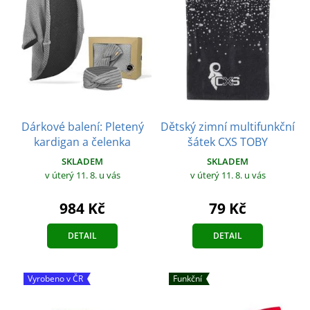
Dárkové balení: Pletený
Dětský zimní multifunkční
kardigan a čelenka
šátek CXS TOBY
SKLADEM
SKLADEM
v úterý 11. 8.
u vás
v úterý 11. 8.
u vás
984 Kč
79 Kč
DETAIL
DETAIL
Vyrobeno v ČR
Funkční