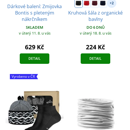
+2
Dárkové balení: Zmijovka
Bontis s pleteným
Kruhová šála z organické
nákrčníkem
bavlny
SKLADEM
DO 6 DNŮ
v úterý 11. 8.
u vás
v úterý 18. 8.
u vás
629 Kč
224 Kč
DETAIL
DETAIL
Vyrobeno v ČR