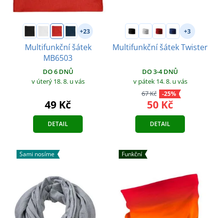
+23
+3
Multifunkční šátek
Multifunkční šátek Twister
MB6503
DO 3-4 DNŮ
DO 6 DNŮ
v pátek 14. 8.
u vás
v úterý 18. 8.
u vás
67 Kč
-25%
50 Kč
49 Kč
DETAIL
DETAIL
Sami nosíme
Funkční