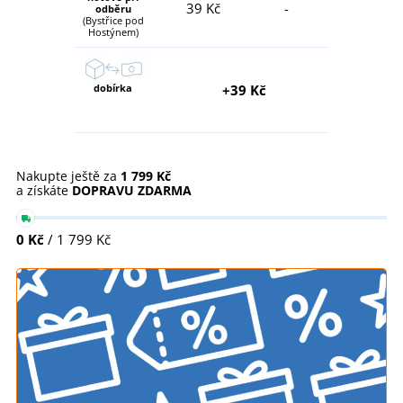
39 Kč
-
odběru
(Bystřice pod
Hostýnem)
dobírka
+39 Kč
Nakupte ještě za
1 799 Kč
a získáte
DOPRAVU ZDARMA
0 Kč
/ 1 799 Kč