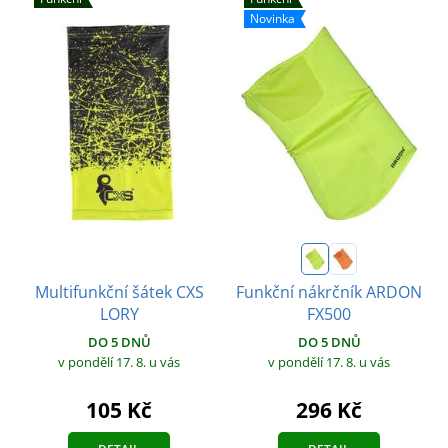
Novinka
Multifunkční šátek CXS
Funkční nákrčník ARDON
LORY
FX500
DO 5 DNŮ
DO 5 DNŮ
v pondělí 17. 8.
u vás
v pondělí 17. 8.
u vás
105 Kč
296 Kč