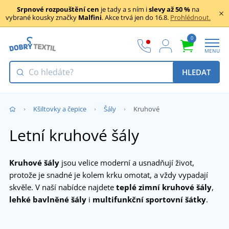
Srpnové rozpouštění cen
je tady a s ním i
slevy až 50 %
na
vybrané kousky značky
Malfini
. Akce trvá jen do 16.8.
Prohlédnout.
0
MENU
HLEDAT
Kšiltovky a čepice
Šály
Kruhové
Letní kruhové šály
Kruhové šály
jsou velice moderní a usnadňují život,
protože je snadné je kolem krku omotat, a vždy vypadají
skvěle. V naší nabídce najdete
teplé zimní kruhové šály
,
lehké bavlněné šály
i
multifunkční sportovní šátky
.