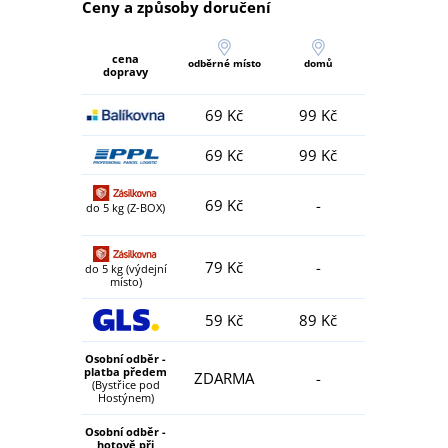
Ceny a způsoby doručení
cena
odběrné místo
domů
dopravy
69 Kč
99 Kč
69 Kč
99 Kč
69 Kč
-
do 5 kg (Z-BOX)
79 Kč
-
do 5 kg (výdejní
místo)
59 Kč
89 Kč
Osobní odběr -
platba předem
ZDARMA
-
(Bystřice pod
Hostýnem)
Osobní odběr -
hotově při