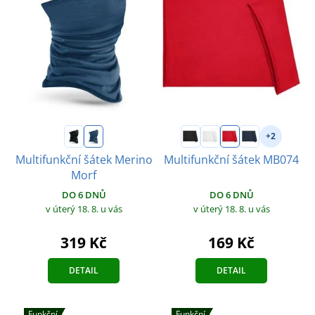
+2
Multifunkční šátek Merino
Multifunkční šátek MB074
Morf
DO 6 DNŮ
DO 6 DNŮ
v úterý 18. 8.
u vás
v úterý 18. 8.
u vás
169 Kč
319 Kč
DETAIL
DETAIL
Funkční
Funkční