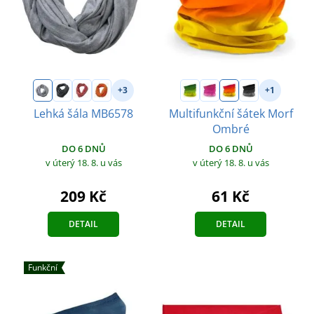
+3
+1
Lehká šála MB6578
Multifunkční šátek Morf
Ombré
DO 6 DNŮ
DO 6 DNŮ
v úterý 18. 8.
u vás
v úterý 18. 8.
u vás
209 Kč
61 Kč
DETAIL
DETAIL
Funkční