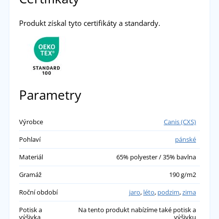
Produkt získal tyto certifikáty a standardy.
Parametry
Výrobce
Canis (CXS)
Pohlaví
pánské
Materiál
65% polyester / 35% bavlna
Gramáž
190 g/m2
Roční období
jaro
,
léto
,
podzim
,
zima
Potisk a
Na tento produkt nabízíme také potisk a
výšivka
výšivku