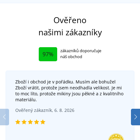
No
Ověřeno
našimi zákazníky
zákazníků doporučuje
97%
náš obchod
Zboží i obchod je v pořádku. Musím ale bohužel
Zboží vrátit, protože jsem neodhadla velikost. Je mi
Kuchařský rondon CXS CHEFLINE s dlouhým
to moc líto, protože mikiny jsou pěkné a z kvalitního
rukávem
materiálu.
Kuchařský rondon RADIM
DO 5 DNŮ
Ověřený zákazník, 6. 8. 2026
v pátek 14. 8.
u vás
SKLADEM
468 Kč
v pondělí 10. 8.
u vás