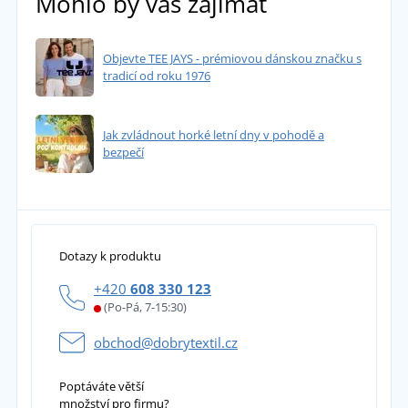
Mohlo by vás zajímat
Objevte TEE JAYS - prémiovou dánskou značku s
tradicí od roku 1976
Jak zvládnout horké letní dny v pohodě a
bezpečí
Dotazy k produktu
+420
608 330 123
(Po-Pá, 7-15:30)
obchod@dobrytextil.cz
Poptáváte větší
množství pro firmu?