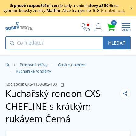
Srpnové rozpouštění cen
je tady a s ním i
slevy až 50 %
na
vybrané kousky značky
Malfini
. Akce trvá jen do 16.8.
Prohlédnout.
0
MENU
HLEDAT
Pracovní oděvy
Gastro oblečení
Kuchařské rondony
Kód zboží:
CXS-1150-302-100
Kuchařský rondon CXS
CHEFLINE s krátkým
rukávem
Černá