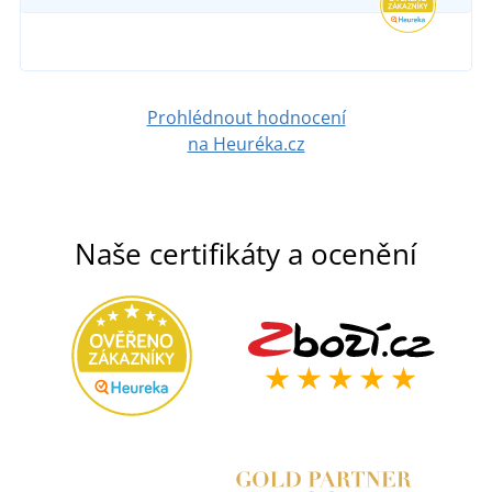
DETAIL
274 Kč
DETAIL
Prohlédnout hodnocení
na Heuréka.cz
Naše certifikáty a ocenění