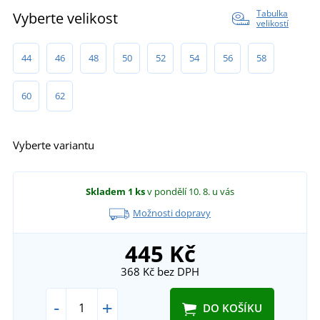
Tabulka
Vyberte velikost
velikostí
44
46
48
50
52
54
56
58
60
62
Vyberte variantu
Skladem
1 ks
v pondělí 10. 8.
u vás
Možnosti dopravy
445 Kč
368 Kč
bez DPH
-
+
DO KOŠÍKU