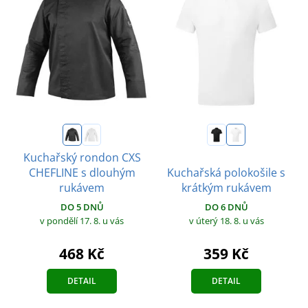
Kuchařský rondon CXS
CHEFLINE s dlouhým
Kuchařská polokošile s
rukávem
krátkým rukávem
DO 5 DNŮ
DO 6 DNŮ
v pondělí 17. 8.
u vás
v úterý 18. 8.
u vás
468 Kč
359 Kč
DETAIL
DETAIL