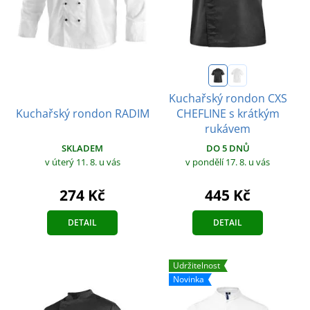
Kuchařský rondon CXS
CHEFLINE s krátkým
Kuchařský rondon RADIM
rukávem
SKLADEM
DO 5 DNŮ
v úterý 11. 8.
u vás
v pondělí 17. 8.
u vás
274 Kč
445 Kč
DETAIL
DETAIL
Udržitelnost
Novinka