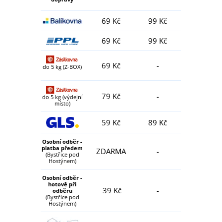
69 Kč
99 Kč
69 Kč
99 Kč
69 Kč
-
do 5 kg (Z-BOX)
79 Kč
-
do 5 kg (výdejní
místo)
59 Kč
89 Kč
Osobní odběr -
platba předem
ZDARMA
-
(Bystřice pod
Hostýnem)
Osobní odběr -
hotově při
39 Kč
-
odběru
(Bystřice pod
Hostýnem)