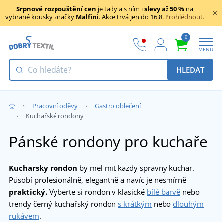
Srpnové rozpouštění cen
je tady a s ním i
slevy až 50 %
na
vybrané kousky značky
Malfini
. Akce trvá jen do 16.8.
Prohlédnout.
0
MENU
HLEDAT
Pracovní oděvy
Gastro oblečení
Kuchařské rondony
Pánské rondony pro kuchaře
Kuchařský rondon
by měl mít každý správný kuchař.
Působí profesionálně, elegantně a navíc je nesmírně
praktický.
Vyberte si rondon v klasické
bílé barvě
nebo
trendy černý kuchařský rondon
s krátkým
nebo
dlouhým
rukávem
.