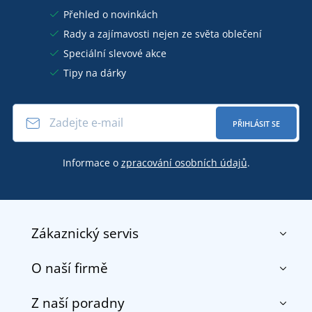
Přehled o novinkách
Rady a zajímavosti nejen ze světa oblečení
Speciální slevové akce
Tipy na dárky
PŘIHLÁSIT SE
Informace o
zpracování osobních údajů
.
Zákaznický servis
O naší firmě
Kontakt
Obchodní podmínky
Z naší poradny
O nás
Doprava a platba