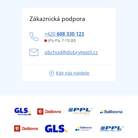
Reference
Vrácení zboží a reklamace
Objevte TEE JAYS - prémiovou dánskou značku s
DobrýTextil pro firmy a organizace
Zákaznická podpora
Potisk a výšivka
tradicí od roku 1976
Blog
Zásady ochrany osobních údajů
Jak zvládnout horké letní dny v pohodě a bezpečí
+420
608 330 123
Affiliate
Věrnostní program BONTIS +
Letní dobrodružství začíná balením aneb připravte
(Po-Pá, 7-15:30)
Kariéra
se na dovolenou bez starostí
obchod@dobrytextil.cz
Tipy na svěží outfity pro pohodové léto
Oblíbené tričko City v hlavní roli: outfity pro každou
Kde nás najdete
příležitost!