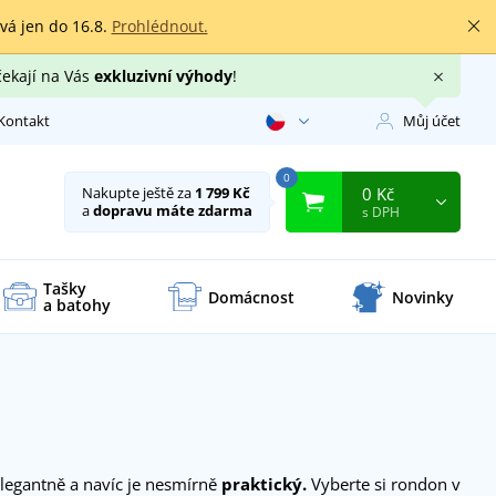
rvá jen do 16.8.
Prohlédnout.
čekají na Vás
exkluzivní výhody
!
Kontakt
Můj účet
0
0 Kč
Nakupte ještě za
1 799 Kč
a
dopravu máte zdarma
s DPH
Tašky
Domácnost
Novinky
a batohy
legantně a navíc je nesmírně
praktický.
Vyberte si rondon v