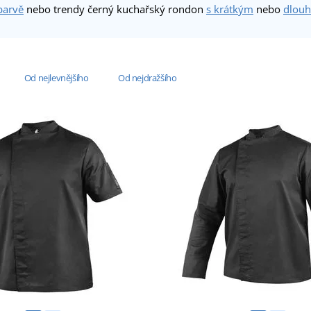
barvě
nebo trendy černý kuchařský rondon
s krátkým
nebo
dlou
Od nejlevnějšího
Od nejdražšího