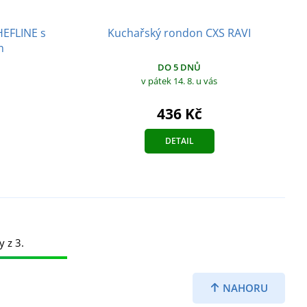
HEFLINE s
Kuchařský rondon CXS RAVI
m
DO 5 DNŮ
v pátek 14. 8.
u vás
436 Kč
DETAIL
y z 3.
NAHORU