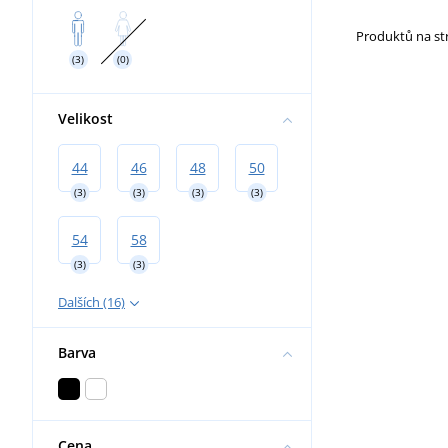
Práce ve výškách
Dielektrické
Produktů na s
Nákoleníky
(3)
(0)
Velikost
44
46
48
50
(3)
(3)
(3)
(3)
54
58
(3)
(3)
Dalších (16)
Barva
Cena