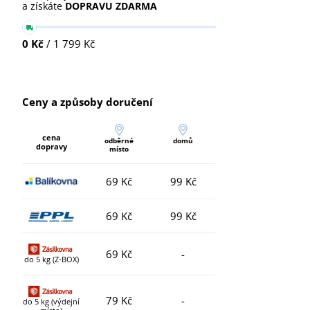
a získáte
DOPRAVU ZDARMA
0 Kč
/ 1 799 Kč
Ceny a způsoby doručení
cena
odběrné
domů
dopravy
místo
69 Kč
99 Kč
69 Kč
99 Kč
69 Kč
-
do 5 kg (Z-BOX)
79 Kč
-
do 5 kg (výdejní