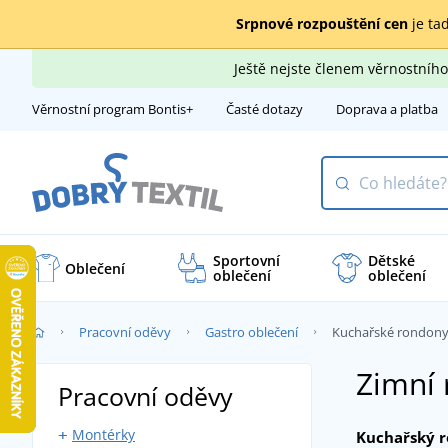
Srpnové rozpouštění cen
je tad
Ještě nejste členem věrnostní
Věrnostní program Bontis+
Časté dotazy
Doprava a platba
Sportovní
Dětské
Oblečení
oblečení
oblečení
Pracovní oděvy
Gastro oblečení
Kuchařské rondon
Zimní 
Pracovní oděvy
Montérky
Kuchařský 