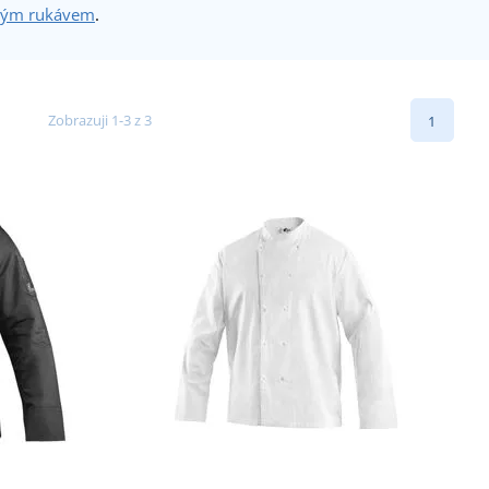
hým rukávem
.
Zobrazuji 1-3 z 3
1