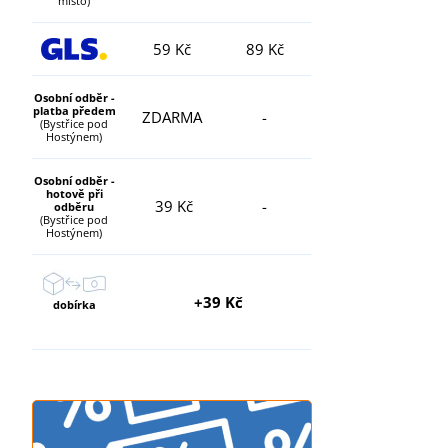
místo)
59 Kč
89 Kč
Osobní odběr -
platba předem
ZDARMA
-
(Bystřice pod
Hostýnem)
Osobní odběr -
hotově při
39 Kč
-
odběru
(Bystřice pod
Hostýnem)
+39 Kč
dobírka