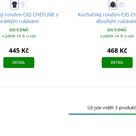
ý rondon CXS CHEFLINE s
Kuchařský rondon CXS C
krátkým rukávem
dlouhým rukáve
DO 5 DNŮ
DO 5 DNŮ
v pátek 14. 8.
u vás
v pátek 14. 8.
u vás
445 Kč
468 Kč
DETAIL
DETAIL
Už jste viděli 3 produkt