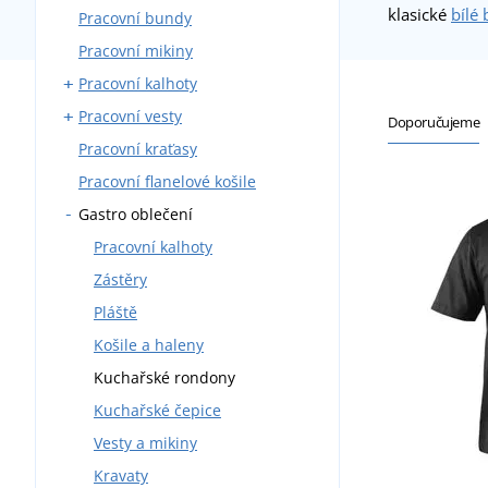
klasické
bílé 
Pracovní bundy
Montérky s laclem
Pracovní mikiny
Montérky do pasu
Pracovní kalhoty
Blůzy
Pracovní vesty
Montérkové komplety
Kalhoty do pasu
Doporučujeme
Pracovní kraťasy
Pracovní kombinézy
Kalhoty s laclem
S kapsami
Pracovní flanelové košile
Zateplené montérky
Zateplené
Gastro oblečení
Pracovní kalhoty
Zástěry
Pláště
Košile a haleny
Kuchařské rondony
Kuchařské čepice
Vesty a mikiny
Kravaty