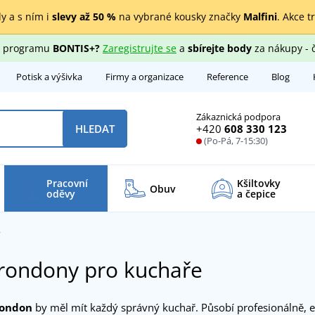
y a s ním i
slevy až 50 %
na vybrané kousky značky
Malfini
. Akce t
ho programu
BONTIS+?
Zaregistrujte se
a
sbírejte body
za nákupy - 
Potisk a výšivka
Firmy a organizace
Reference
Blog
Zákaznická podpora
+420
608 330 123
HLEDAT
(Po-Pá, 7-15:30)
Pracovní
Kšiltovky
Obuv
oděvy
a čepice
y
rondony pro kuchaře
rondon
by měl mít každý správný kuchař. Působí profesionálně, e