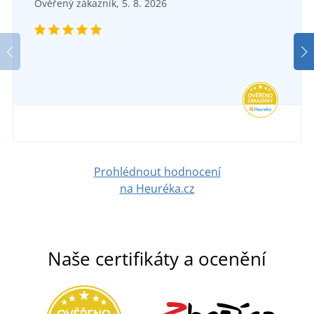
Textilní opasek CXS NAVAH
Ověřený zákazník, 5. 8. 2026
Pracovní kalhoty CXS PHOENIX CEFEUS
SKLADEM
v pátek 7. 8.
u vás
SKLADEM
193 Kč
v pátek 7. 8.
u vás
DETAIL
387 Kč
DETAIL
Prohlédnout hodnocení
na Heuréka.cz
Naše certifikáty a ocenění