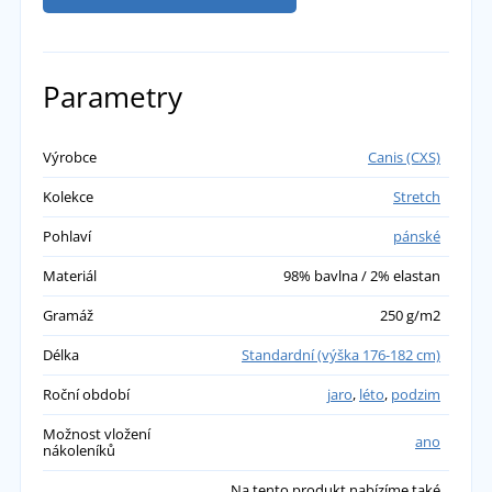
Parametry
Výrobce
Canis (CXS)
Kolekce
Stretch
Pohlaví
pánské
Materiál
98% bavlna / 2% elastan
Gramáž
250 g/m2
Délka
Standardní (výška 176-182 cm)
Roční období
jaro
,
léto
,
podzim
Možnost vložení
ano
nákoleníků
Na tento produkt nabízíme také