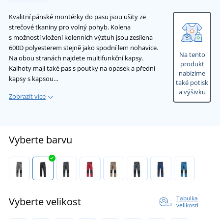
Kvalitní pánské montérky do pasu jsou ušity ze
strečové tkaniny pro volný pohyb. Kolena
s možností vložení kolenních výztuh jsou zesílena
600D polyesterem stejně jako spodní lem nohavice.
Na tento
Na obou stranách najdete multifunkční kapsy.
produkt
Kalhoty mají také pas s poutky na opasek a přední
nabízíme
kapsy s kapsou…
také potisk
a výšivku
Zobrazit více
Vyberte barvu
Tabulka
Vyberte velikost
velikostí