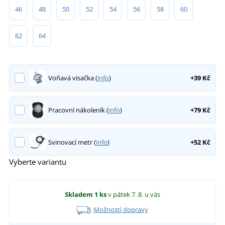
46
48
50
52
54
56
58
60
62
64
Voňavá visačka (
info
)
+39 Kč
Pracovní nákoleník (
info
)
+79 Kč
Svinovací metr (
info
)
+52 Kč
Vyberte variantu
Skladem
1 ks
v pátek 7. 8.
u vás
Možnosti dopravy