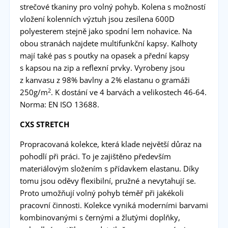
strečové tkaniny pro volný pohyb. Kolena s možností
vložení kolenních výztuh jsou zesílena 600D
polyesterem stejně jako spodní lem nohavice. Na
obou stranách najdete multifunkční kapsy. Kalhoty
mají také pas s poutky na opasek a přední kapsy
s kapsou na zip a reflexní prvky. Vyrobeny jsou
z kanvasu z 98% bavlny a 2% elastanu o gramáži
2
250g/m
. K dostání ve 4 barvách a velikostech 46-64.
Norma: EN ISO 13688.
CXS STRETCH
Propracovaná kolekce, která klade největší důraz na
pohodlí při práci. To je zajištěno především
materiálovým složením s přídavkem elastanu. Díky
tomu jsou oděvy flexibilní, pružné a nevytahují se.
Proto umožňují volný pohyb téměř při jakékoli
pracovní činnosti. Kolekce vyniká moderními barvami
kombinovanými s černými a žlutými doplňky,