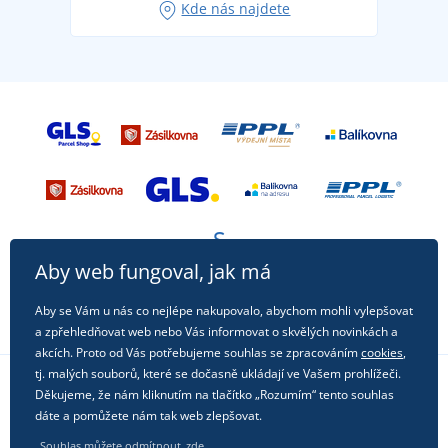
Kde nás najdete
příležitost!
Aby web fungoval, jak má
Aby se Vám u nás co nejlépe nakupovalo, abychom mohli vylepšovat
a zpřehledňovat web nebo Vás informovat o skvělých novinkách a
akcích. Proto od Vás potřebujeme souhlas se zpracováním
cookies
,
tj. malých souborů, které se dočasně ukládají ve Vašem prohlížeči.
Děkujeme, že nám kliknutím na tlačítko „Rozumím“ tento souhlas
Sledujte nás na sociálních sítích
dáte a pomůžete nám tak web zlepšovat.
Souhlas můžete odmítnout
zde