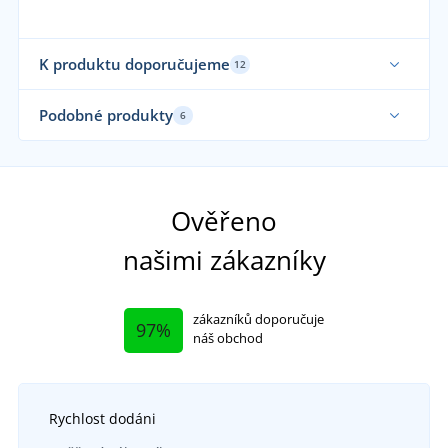
K produktu doporučujeme
12
Sami nosíme
Ela
Podobné produkty
6
Sami oblékáme
Ela
Ověřeno
našimi zákazníky
zákazníků doporučuje
97%
náš obchod
Rychlost dodáni