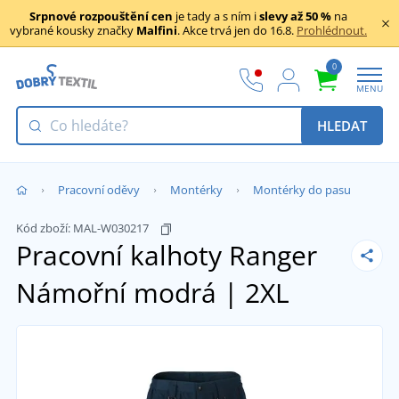
Srpnové rozpouštění cen
je tady a s ním i
slevy až 50 %
na
vybrané kousky značky
Malfini
. Akce trvá jen do 16.8.
Prohlédnout.
0
MENU
HLEDAT
Pracovní oděvy
Montérky
Montérky do pasu
Kód zboží:
MAL-W030217
Pracovní kalhoty Ranger
Námořní modrá | 2XL