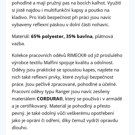
pohodlné a mají pružný pas na bocích kalhot. Využití
si jistě najdou i multifunkční kapsy a poutko na
kladivo. Pro Vaši bezpečnost při práci jsou navíc
vybaveny reflexní páskou v dolní části nohavic.
Materiál:
65% polyester, 35% bavlna
, plátnová
vazba.
Kolekce pracovních oděvů RIMECK® od již proslulého
výrobce textilu Malfini spojuje kvalitu a odolnost.
Oděvy jsou praktické se spoustou kapes, najdete na
nich také reflexní prvky, které zvyšují bezpečnost
práce. Jsou pečlivě zpracované, pohodlné a účelné.
Pracovní oděvy typu Ranger jsou navíc zesíleny
materiálem
CORDURA®
, který se používá i v armádě
a je certifikovaný. Materiál je pohodlný a přesto
pevný. Je také odolný vůči veškerému opotřebení
jako je oprání či odření, díky čemuž vydrží opravdu
dlouho.