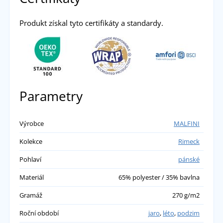
Produkt získal tyto certifikáty a standardy.
Parametry
Výrobce
MALFINI
Kolekce
Rimeck
Pohlaví
pánské
Materiál
65% polyester / 35% bavlna
Gramáž
270 g/m2
Roční období
jaro
,
léto
,
podzim