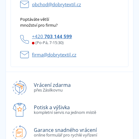
obchod@dobrytextil.cz
Poptáváte větší
množství pro firmu?
+420
703 144 599
(Po-Pá, 7-15:30)
firma@dobrytextil.cz
Vrácení zdarma
přes Zásilkovnu
Potisk a výšivka
kompletní servis na jednom místě
Garance snadného vrácení
online formulář pro rychlé vyřízení