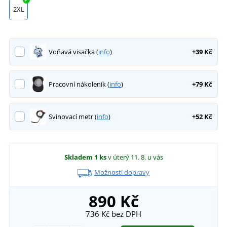
2XL
Voňavá visačka (
info
)
+39 Kč
Pracovní nákoleník (
info
)
+79 Kč
Svinovací metr (
info
)
+52 Kč
Skladem
1 ks
v úterý 11. 8.
u vás
Možnosti dopravy
890 Kč
736 Kč
bez DPH