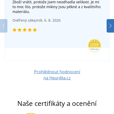
Zboží vrátit, protože jsem neodhadla velikost. Je mi
to moc líto, protože mikiny jsou pěkné a z kvalitního
+4
materiálu.
Montérky do pasu VISION
Ověřený zákazník, 6. 8. 2026
DO 5 DNŮ
v pátek 14. 8.
u vás
1 069 Kč
DETAIL
Prohlédnout hodnocení
na Heuréka.cz
Naše certifikáty a ocenění