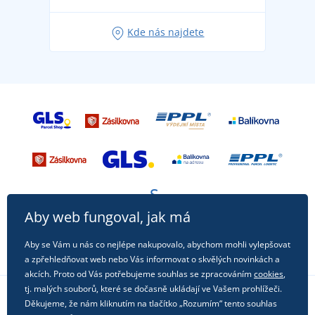
Oblíbené tričko City v hlavní roli: outfity pro každou
Kde nás najdete
příležitost!
Aby web fungoval, jak má
Aby se Vám u nás co nejlépe nakupovalo, abychom mohli vylepšovat
a zpřehledňovat web nebo Vás informovat o skvělých novinkách a
akcích. Proto od Vás potřebujeme souhlas se zpracováním
cookies
,
tj. malých souborů, které se dočasně ukládají ve Vašem prohlížeči.
Děkujeme, že nám kliknutím na tlačítko „Rozumím“ tento souhlas
Sledujte nás na sociálních sítích