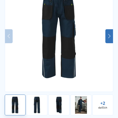
+2
dalších