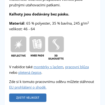
pružnými utahovacími patkami.
Kalhoty jsou dodávány bez pásku.
2
Materiál
: 65 % polyester, 35 % bavlna, 245 g/m
velikost: 46 - 64
V nabídce také
montérky s laclem
,
pracovní blůza
nebo
pletená čepice
.
Zde si k tomuto pracovnímu oděvu můžete stáhnout
EU prohlášení o shodě.
ZJISTIT VELIKOST