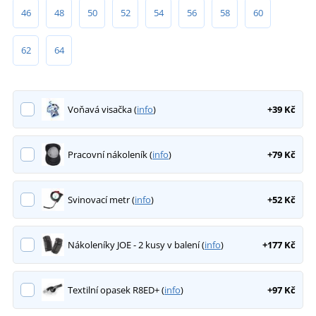
46
48
50
52
54
56
58
60
62
64
Voňavá visačka (
info
)
+39 Kč
Pracovní nákoleník (
info
)
+79 Kč
Svinovací metr (
info
)
+52 Kč
Nákoleníky JOE - 2 kusy v balení (
info
)
+177 Kč
Textilní opasek R8ED+ (
info
)
+97 Kč