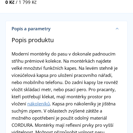
0 Kč
/ 1 799 Kč
Popis a parametry
Popis produktu
Moderní montérky do pasu v dokonale padnoucím
střihu prémiové kolekce. Na montérkách najdete
velké množství funkčních kapes. Na levém stehně je
víceúčelová kapsa pro uložení pracovního nářadí,
nebo mobilního telefonu. Do zadní kapsy lze rovněž
vložit skládací metr, nebo psací pero. Pro pracanty,
kteří potřebují klekat, mají montérky prostor pro
vložení
nákoleníků
. Kapsa pro nákoleníky je jištěna
suchým zipem. V oblastech zvýšené zátěže a
možného opotřebení je použit odolný materiál
CORDURA. Montérky mají reflexní prvky pro vyšší
viditelnost. Možnost přizpůsobit volnost pasu