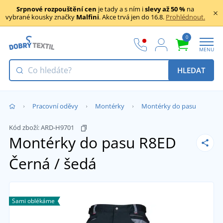
Srpnové rozpouštění cen
je tady a s ním i
slevy až 50 %
na
vybrané kousky značky
Malfini
. Akce trvá jen do 16.8.
Prohlédnout.
0
MENU
HLEDAT
Pracovní oděvy
Montérky
Montérky do pasu
Kód zboží:
ARD-H9701
Montérky do pasu R8ED
Černá / šedá
Sami oblékáme