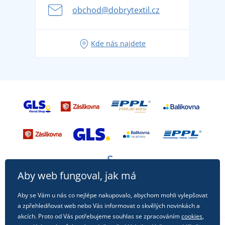
se na dovolenou bez starostí
obchod@dobrytextil.cz
Tipy na svěží outfity pro pohodové léto
Oblíbené tričko City v hlavní roli: outfity pro každou
Kde nás najdete
příležitost!
Aby web fungoval, jak má
Aby se Vám u nás co nejlépe nakupovalo, abychom mohli vylepšovat
a zpřehledňovat web nebo Vás informovat o skvělých novinkách a
akcích. Proto od Vás potřebujeme souhlas se zpracováním
cookies
,