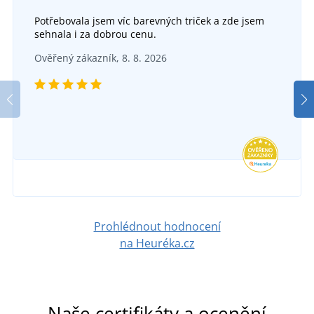
Potřebovala jsem víc barevných triček a zde jsem
sehnala i za dobrou cenu.
Nákoleníky JOE - 2 kusy v balení
Ověřený zákazník, 8. 8. 2026
Pracovní kalhoty SIRIUS BRIGHTON
SKLADEM
v úterý 11. 8.
u vás
DO 5 DNŮ
177 Kč
v pondělí 17. 8.
u vás
DETAIL
452 Kč
DETAIL
Prohlédnout hodnocení
na Heuréka.cz
Naše certifikáty a ocenění