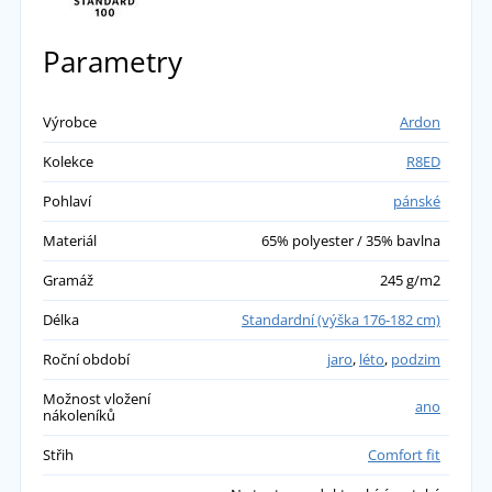
Parametry
Výrobce
Ardon
Kolekce
R8ED
Pohlaví
pánské
Materiál
65% polyester / 35% bavlna
Gramáž
245 g/m2
Délka
Standardní (výška 176-182 cm)
Roční období
jaro
,
léto
,
podzim
Možnost vložení
ano
nákoleníků
Střih
Comfort fit