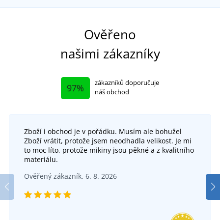
Ověřeno
našimi zákazníky
zákazníků doporučuje
97%
náš obchod
Zboží i obchod je v pořádku. Musím ale bohužel
Pánské pantofle ZETA
Zboží vrátit, protože jsem neodhadla velikost. Je mi
to moc líto, protože mikiny jsou pěkné a z kvalitního
Dámské pantofle MEGI
DO 5 DNŮ
materiálu.
v pátek 14. 8.
u vás
Ověřený zákazník, 6. 8. 2026
DO 5 DNŮ
436 Kč
v pátek 14. 8.
u vás
DETAIL
452 Kč