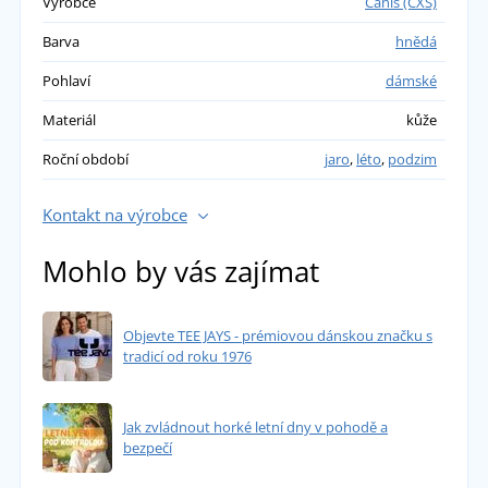
Výrobce
Canis (CXS)
Barva
hnědá
Pohlaví
dámské
Materiál
kůže
Roční období
jaro
,
léto
,
podzim
Kontakt na výrobce
Mohlo by vás zajímat
Objevte TEE JAYS - prémiovou dánskou značku s
tradicí od roku 1976
Jak zvládnout horké letní dny v pohodě a
bezpečí