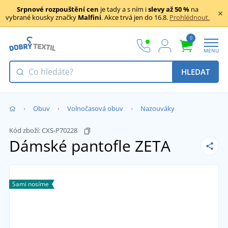
Srpnové rozpouštění cen
je tady a s ním i
slevy až 50 %
na
vybrané kousky značky
Malfini
. Akce trvá jen do 16.8.
Prohlédnout.
0
MENU
HLEDAT
Obuv
Volnočasová obuv
Nazouváky
Kód zboží:
CXS-P70228
Dámské pantofle ZETA
Sami nosíme