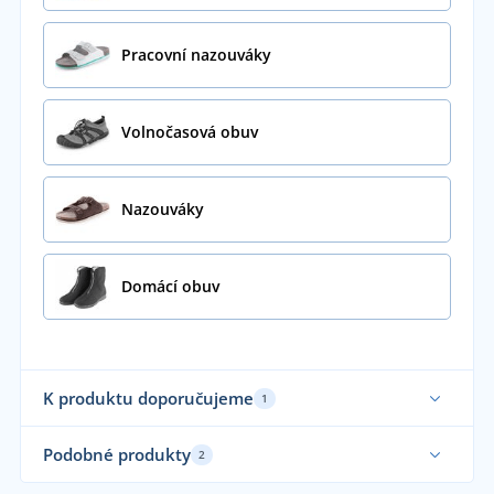
Pracovní nazouváky
Volnočasová obuv
Nazouváky
Domácí obuv
K produktu doporučujeme
1
Podobné produkty
2
Sami nosíme