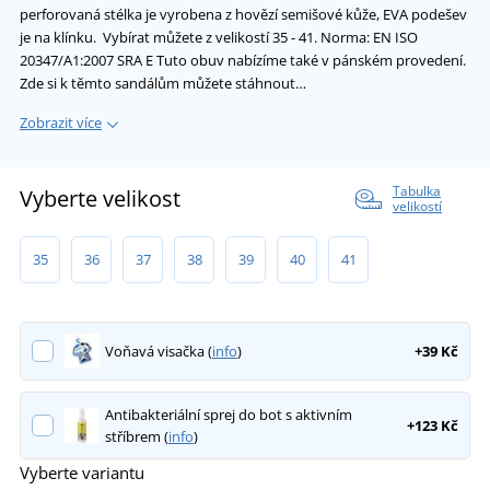
perforovaná stélka je vyrobena z hovězí semišové kůže, EVA podešev
je na klínku. Vybírat můžete z velikostí 35 - 41. Norma: EN ISO
20347/A1:2007 SRA E Tuto obuv nabízíme také v pánském provedení.
Zde si k těmto sandálům můžete stáhnout…
Zobrazit více
Tabulka
Vyberte velikost
velikostí
35
36
37
38
39
40
41
Voňavá visačka (
info
)
+39 Kč
Antibakteriální sprej do bot s aktivním
+123 Kč
stříbrem (
info
)
Vyberte variantu