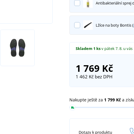
Antibakteriální sprej 
Lžíce na boty Bontis (
Skladem
1 ks
v pátek 7. 8.
u vás
1 769 Kč
1 462 Kč
bez DPH
Nakupte ještě za
1 799 Kč
a získ
Dotazy k produktu