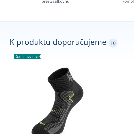
přes Zásilkovnu
komple
K produktu doporučujeme
10
Sami nosíme