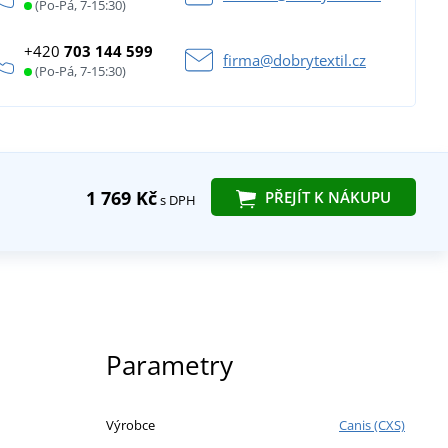
(Po-Pá, 7-15:30)
+420
703 144 599
firma@dobrytextil.cz
(Po-Pá, 7-15:30)
1 769 Kč
PŘEJÍT K NÁKUPU
s DPH
Parametry
Výrobce
Canis (CXS)