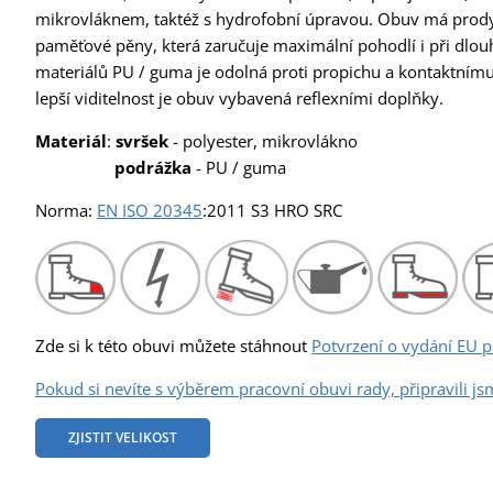
mikrovláknem, taktéž s hydrofobní úpravou. Obuv má prodyšn
paměťové pěny, která zaručuje maximální pohodlí i při dl
materiálů PU / guma je odolná proti propichu a kontaktnímu t
lepší viditelnost je obuv vybavená reflexními doplňky.
Materiál
:
svršek
- polyester, mikrovlákno
podrážka
- PU / guma
Norma:
EN ISO 20345
:2011 S3 HRO SRC
Zde si k této obuvi můžete stáhnout
Potvrzení o vydání EU p
Pokud si nevíte s výběrem pracovní obuvi rady, připravili js
ZJISTIT VELIKOST