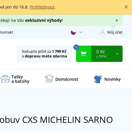
rvá jen do 16.8.
Prohlédnout.
čekají na Vás
exkluzivní výhody
!
Kontakt
Můj účet
0
0 Kč
Nakupte ještě za
1 799 Kč
a
dopravu máte zdarma
s DPH
Tašky
Domácnost
Novinky
a batohy
í obuv CXS MICHELIN SARNO