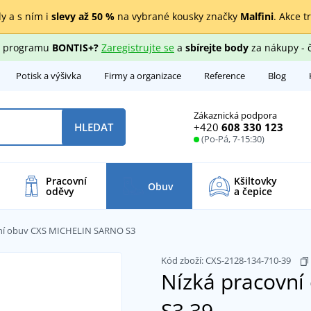
y a s ním i
slevy až 50 %
na vybrané kousky značky
Malfini
. Akce t
ho programu
BONTIS+?
Zaregistrujte se
a
sbírejte body
za nákupy - 
Potisk a výšivka
Firmy a organizace
Reference
Blog
Zákaznická podpora
+420
608 330 123
HLEDAT
(Po-Pá, 7-15:30)
Pracovní
Kšiltovky
Obuv
oděvy
a čepice
ní obuv CXS MICHELIN SARNO S3
Kód zboží:
CXS-2128-134-710-39
Nízká pracovn
S3
39