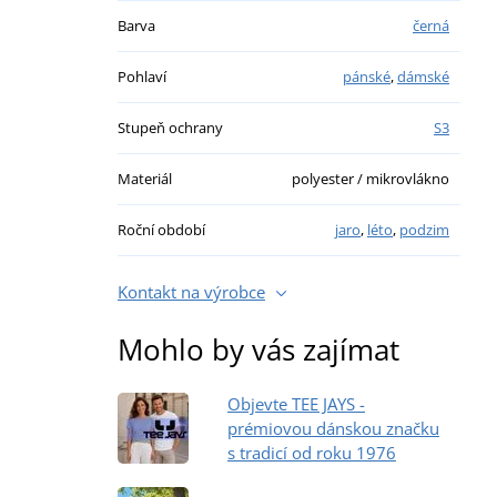
Barva
černá
Pohlaví
pánské
,
dámské
Stupeň ochrany
S3
Materiál
polyester / mikrovlákno
Roční období
jaro
,
léto
,
podzim
Kontakt na výrobce
Mohlo by vás zajímat
Objevte TEE JAYS -
prémiovou dánskou značku
s tradicí od roku 1976