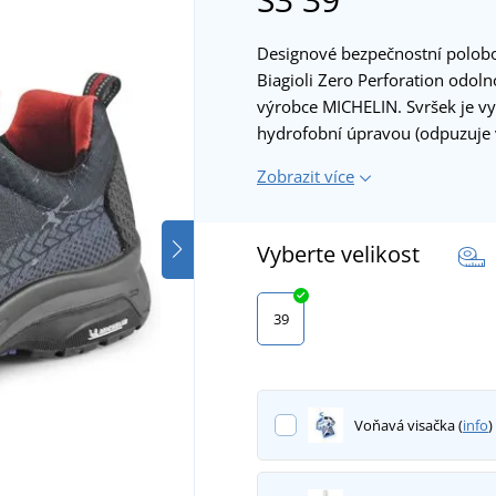
Designové bezpečnostní polobot
Biagioli Zero Perforation odol
výrobce MICHELIN. Svršek je v
hydrofobní úpravou (odpuzuje 
Zobrazit více
Vyberte velikost
39
Voňavá visačka (
info
)