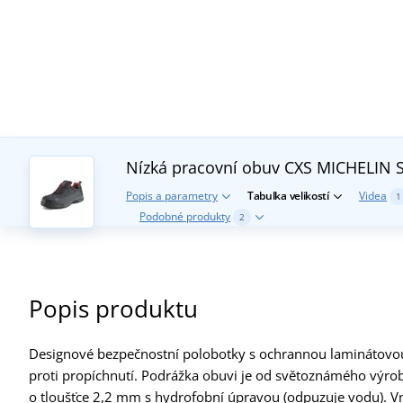
Nízká pracovní obuv CXS MICHELIN
Popis a parametry
Tabulka velikostí
Videa
1
Podobné produkty
2
Popis produktu
Designové bezpečnostní polobotky s ochrannou laminátovou š
proti propíchnutí. Podrážka obuvi je od světoznámého výro
o tloušťce 2,2 mm s hydrofobní úpravou (odpuzuje vodu). Vně