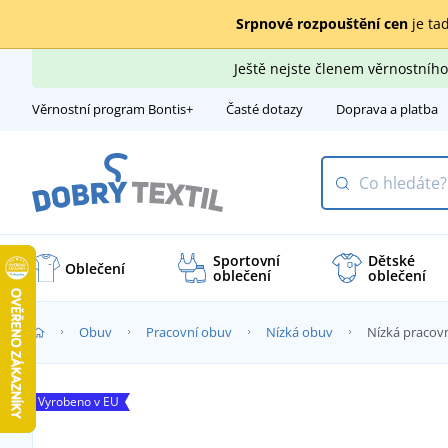
Srpnové rozpouštění cen
je tad
Ještě nejste členem věrnostní
Věrnostní program Bontis+
Časté dotazy
Doprava a platba
Sportovní
Dětské
Oblečení
oblečení
oblečení
Obuv
Pracovní obuv
Nízká obuv
Nízká pracov
Vyrobeno v EU