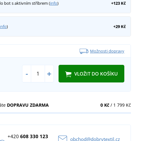
do bot s aktivním stříbrem (
info
)
+123 Kč
info
)
+29 Kč
Možnosti dopravy
-
+
VLOŽIT DO KOŠÍKU
áte
DOPRAVU ZDARMA
0 Kč
/ 1 799 Kč
+420
608 330 123
obchod@dobrytextil.cz