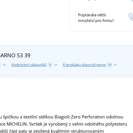
Poptáváte větší
množství pro firmu?
 SARNO S3
39
Hodnocení zákazníků
K produktu doporučujeme
0
10
pičkou a textilní stélkou Biagioli Zero Perforation odolnou
bce MICHELIN. Svršek je vyrobený z velmi odolného polyesteru
jší část paty je zesílená kvalitním strukturovaným