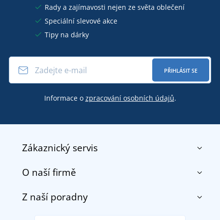
Rady a zajímavosti nejen ze světa oblečení
Speciální slevové akce
Tipy na dárky
PŘIHLÁSIT SE
Informace o
zpracování osobních údajů
.
Zákaznický servis
O naší firmě
Kontakt
Obchodní podmínky
Z naší poradny
O nás
Doprava a platba
Reference
Vrácení zboží a reklamace