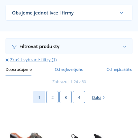
Obujeme jednotlivce i firmy
Dodáváme nízkou pracovní obuv řemeslníkům,
firmám i koncovým zákazníkům již od 1 kusu.
Chci vědět více
Filtrovat produkty
Zrušit vybrané filtry (1)
Doporučujeme
Od nejlevnějšího
Od nejdražšího
Zobrazuji 1-24 z 80
1
2
3
4
Další