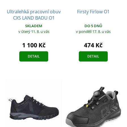
Ultralehká pracovní obuv
Firsty Firlow O1
CXS LAND BADU O1
DO 5 DNŮ
SKLADEM
v pondělí 17. 8.
u vás
v úterý 11. 8.
u vás
474 Kč
1 100 Kč
DETAIL
DETAIL