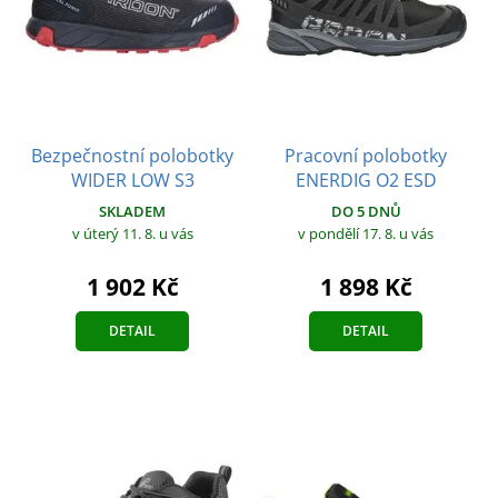
Bezpečnostní polobotky
Pracovní polobotky
WIDER LOW S3
ENERDIG O2 ESD
SKLADEM
DO 5 DNŮ
v úterý 11. 8.
u vás
v pondělí 17. 8.
u vás
1 902 Kč
1 898 Kč
DETAIL
DETAIL