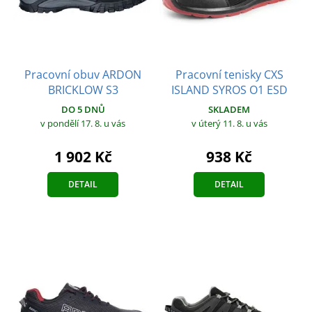
Pracovní obuv ARDON
Pracovní tenisky CXS
BRICKLOW S3
ISLAND SYROS O1 ESD
DO 5 DNŮ
SKLADEM
v pondělí 17. 8.
u vás
v úterý 11. 8.
u vás
1 902 Kč
938 Kč
DETAIL
DETAIL