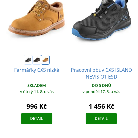
Pracovní obuv CXS ISLAND
Farmářky CXS nízké
NEVIS O1 ESD
SKLADEM
DO 5 DNŮ
v úterý 11. 8.
u vás
v pondělí 17. 8.
u vás
996 Kč
1 456 Kč
DETAIL
DETAIL