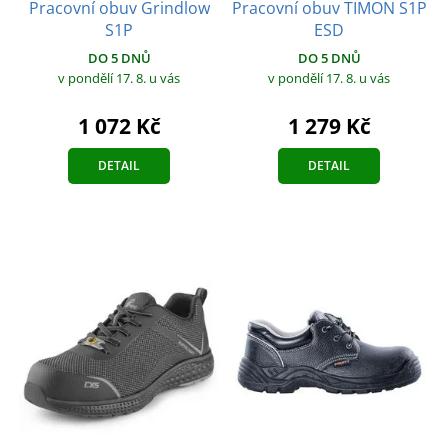
Pracovní obuv Grindlow
Pracovní obuv TIMON S1P
S1P
ESD
DO 5 DNŮ
DO 5 DNŮ
v pondělí 17. 8.
u vás
v pondělí 17. 8.
u vás
1 072 Kč
1 279 Kč
DETAIL
DETAIL