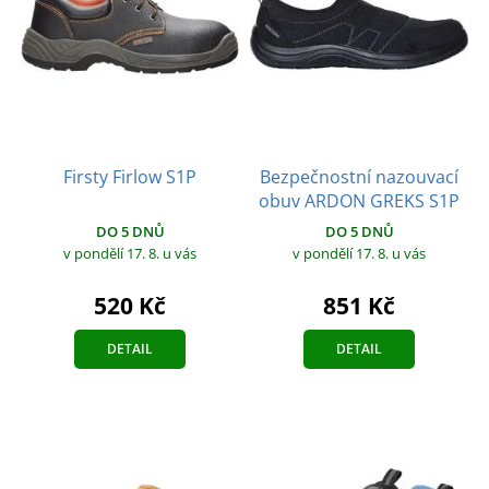
Firsty Firlow S1P
Bezpečnostní nazouvací
obuv ARDON GREKS S1P
DO 5 DNŮ
DO 5 DNŮ
v pondělí 17. 8.
u vás
v pondělí 17. 8.
u vás
520 Kč
851 Kč
DETAIL
DETAIL