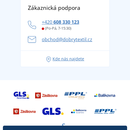
Objevte TEE JAYS - prémiovou dánskou značku s
DobrýTextil pro firmy a organizace
Zákaznická podpora
Potisk a výšivka
tradicí od roku 1976
Blog
Zásady ochrany osobních údajů
Jak zvládnout horké letní dny v pohodě a bezpečí
+420
608 330 123
Affiliate
Věrnostní program BONTIS +
Letní dobrodružství začíná balením aneb připravte
(Po-Pá, 7-15:30)
Kariéra
se na dovolenou bez starostí
obchod@dobrytextil.cz
Tipy na svěží outfity pro pohodové léto
Oblíbené tričko City v hlavní roli: outfity pro každou
Kde nás najdete
příležitost!