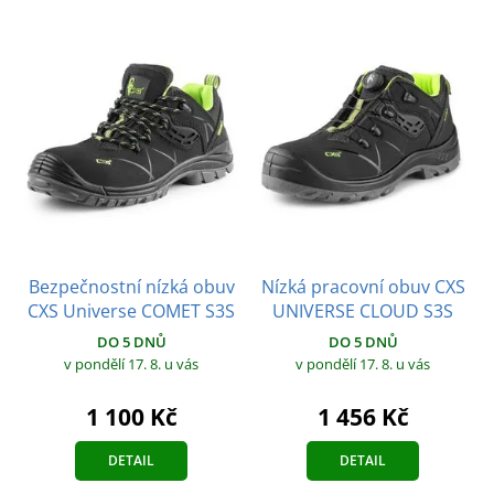
Bezpečnostní nízká obuv
Nízká pracovní obuv CXS
CXS Universe COMET S3S
UNIVERSE CLOUD S3S
DO 5 DNŮ
DO 5 DNŮ
v pondělí 17. 8.
u vás
v pondělí 17. 8.
u vás
1 100 Kč
1 456 Kč
DETAIL
DETAIL