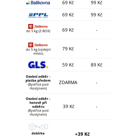
69 Kč
99 Kč
69 Kč
99 Kč
69 Kč
-
do 5 kg (Z-BOX)
79 Kč
-
do 5 kg (výdejní
místo)
59 Kč
89 Kč
Osobní odběr -
platba předem
ZDARMA
-
(Bystřice pod
Hostýnem)
Osobní odběr -
hotově při
39 Kč
-
odběru
(Bystřice pod
Hostýnem)
dobírka
+39 Kč