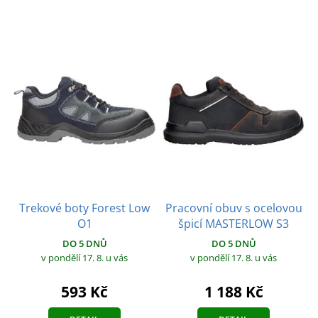
Trekové boty Forest Low
Pracovní obuv s ocelovou
O1
špicí MASTERLOW S3
DO 5 DNŮ
DO 5 DNŮ
v pondělí 17. 8.
u vás
v pondělí 17. 8.
u vás
593 Kč
1 188 Kč