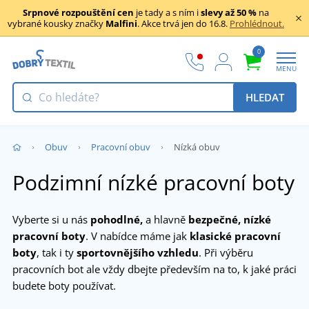
Srpnové rozpouštění cen
je tady a s ním i
slevy až 50 %
na
vybrané kousky značky
Malfini
. Akce trvá jen do 16.8.
Prohlédnout.
0
MENU
HLEDAT
Obuv
Pracovní obuv
Nízká obuv
Podzimní nízké pracovní boty
Vyberte si u nás
pohodlné,
a hlavně
bezpečné,
nízké
pracovní boty
. V nabídce máme jak
klasické pracovní
boty
, tak i ty
sportovnějšího vzhledu
. Při výběru
pracovních bot ale vždy dbejte především na to, k jaké práci
budete boty používat.