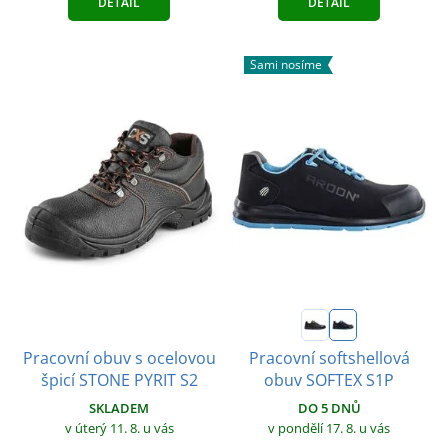
DETAIL
DETAIL
Sami nosíme
Pracovní obuv s ocelovou
Pracovní softshellová
špicí STONE PYRIT S2
obuv SOFTEX S1P
SKLADEM
DO 5 DNŮ
v úterý 11. 8.
u vás
v pondělí 17. 8.
u vás