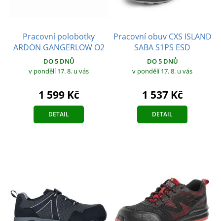
Pracovní polobotky
Pracovní obuv CXS ISLAND
ARDON GANGERLOW O2
SABA S1PS ESD
DO 5 DNŮ
DO 5 DNŮ
v pondělí 17. 8.
u vás
v pondělí 17. 8.
u vás
1 599 Kč
1 537 Kč
DETAIL
DETAIL