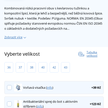
Kombinovaná nízká pracovní obuv s kevlarovou tužinkou a
kompozitní špicí, která je lehčí a bezpečnější, než běžná kovová špice.
Svršek nubuk + textilie. Podešev: PU/guma. NORMA: EN 20345 (Obuv
splňuje požadavky stanovené evropskou normou ČSN EN ISO 20345
o základních a dodatečných požadavcích na…
Zobrazit více
Tabulka
Vyberte velikost
velikostí
36
37
38
40
42
43
Voňavá visačka (
info
)
+39 Kč
Antibakteriální sprej do bot s aktivním
+123 Kč
stříbrem (
info
)