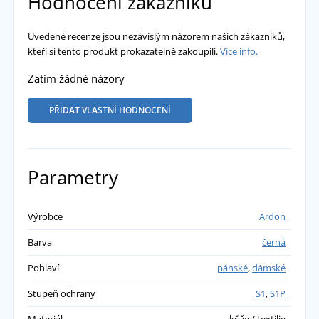
Hodnocení zákazníků
Uvedené recenze jsou nezávislým názorem našich zákazníků,
kteří si tento produkt prokazatelně zakoupili.
Více info.
Zatím žádné názory
PŘIDAT VLASTNÍ HODNOCENÍ
Parametry
Výrobce
Ardon
Barva
černá
Pohlaví
pánské
,
dámské
Stupeň ochrany
S1
,
S1P
Materiál
kůže / textilie