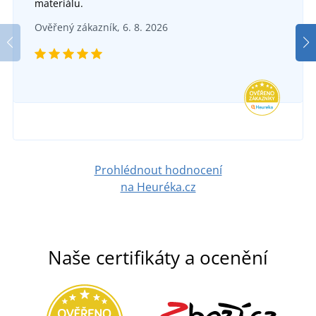
materiálu.
v pátek 14. 8.
u vás
Pracovní obuv Grindlow S1P
Ověřený zákazník, 6. 8. 2026
1 157 Kč
DO 5 DNŮ
v pátek 14. 8.
u vás
DETAIL
1 072 Kč
DETAIL
Prohlédnout hodnocení
na Heuréka.cz
Naše certifikáty a ocenění