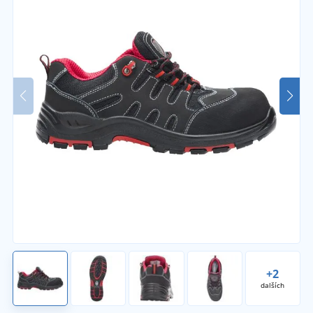
+2
dalších