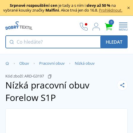
Srpnové rozpouštění cen
je tady a s ním i
slevy až 50 %
na
vybrané kousky značky
Malfini
. Akce trvá jen do 16.8.
Prohlédnout.
0
MENU
HLEDAT
Obuv
Pracovní obuv
Nízká obuv
Kód zboží:
ARD-G3197
Nízká pracovní obuv
Forelow S1P