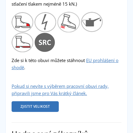
stlačení tlakem nejméně 15 kN.)
Zde si k této obuvi můžete stáhnout
EU prohlášení o
shodě
.
Pokud si nevíte s výběrem pracovní obuvi rady,
připravili jsme pro Vás krátký článek.
ZJISTIT VELIKOST