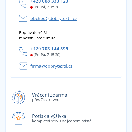
+420
608 330 123
(Po-Pá, 7-15:30)
obchod@dobrytextil.cz
Poptáváte větší
množství pro firmu?
+420
703 144 599
(Po-Pá, 7-15:30)
firma@dobrytextil.cz
Vrácení zdarma
přes Zásilkovnu
Potisk a výšivka
kompletní servis na jednom místě