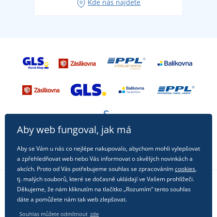
Kde nás najdete
příležitost!
Aby web fungoval, jak má
Aby se Vám u nás co nejlépe nakupovalo, abychom mohli vylepšovat
a zpřehledňovat web nebo Vás informovat o skvělých novinkách a
akcích. Proto od Vás potřebujeme souhlas se zpracováním
cookies
,
tj. malých souborů, které se dočasně ukládají ve Vašem prohlížeči.
Děkujeme, že nám kliknutím na tlačítko „Rozumím“ tento souhlas
Sledujte nás na sociálních sítích
dáte a pomůžete nám tak web zlepšovat.
Souhlas můžete odmítnout
zde