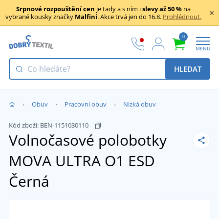
Srpnové rozpouštění cen
je tady a s ním i
slevy až 50 %
na
vybrané kousky značky
Malfini
. Akce trvá jen do 16.8.
Prohlédnout.
0
MENU
HLEDAT
Obuv
Pracovní obuv
Nízká obuv
Kód zboží:
BEN-1151030110
Volnočasové polobotky
MOVA ULTRA O1 ESD
Černá