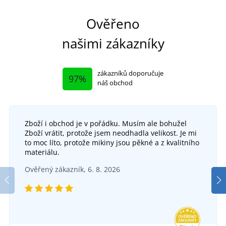
Ověřeno
našimi zákazníky
zákazníků doporučuje
97%
náš obchod
Zboží i obchod je v pořádku. Musím ale bohužel
+2
Zboží vrátit, protože jsem neodhadla velikost. Je mi
Dámský set: Pletený kardigan a šaty Muse
to moc líto, protože mikiny jsou pěkné a z kvalitního
+2
materiálu.
Polobotky CXS BARBADOS
SKLADEM
Ověřený zákazník, 6. 8. 2026
v úterý 11. 8.
u vás
DO 5 DNŮ
909 Kč
v pondělí 17. 8.
u vás
DETAIL
484 Kč