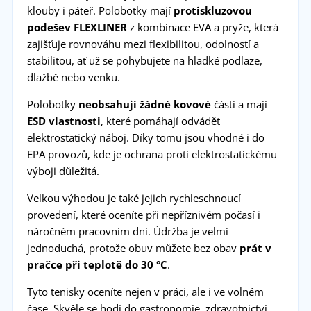
klouby i páteř. Polobotky mají
protiskluzovou
podešev FLEXLINER
z kombinace EVA a pryže, která
zajišťuje rovnováhu mezi flexibilitou, odolností a
stabilitou, ať už se pohybujete na hladké podlaze,
dlažbě nebo venku.
Polobotky
neobsahují žádné kovové
části a mají
ESD vlastnosti
, které pomáhají odvádět
elektrostatický náboj. Díky tomu jsou vhodné i do
EPA provozů, kde je ochrana proti elektrostatickému
výboji důležitá.
Velkou výhodou je také jejich rychleschnoucí
provedení, které oceníte při nepříznivém počasí i
náročném pracovním dni. Údržba je velmi
jednoduchá, protože obuv můžete bez obav
prát v
pračce při teplotě do 30 °C
.
Tyto tenisky oceníte nejen v práci, ale i ve volném
čase. Skvěle se hodí do gastronomie, zdravotnictví,