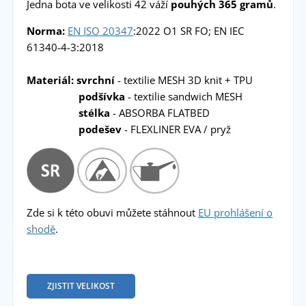
Jedna bota ve velikosti 42 váží
pouhých 365 gramů
.
Norma:
EN ISO 20347
:2022 O1 SR FO; EN IEC
61340-4-3:2018
Materiál: svrchní
- textilie MESH 3D knit + TPU
podšívka
- textilie sandwich MESH
stélka
- ABSORBA FLATBED
podešev
- FLEXLINER EVA / pryž
Zde si k této obuvi můžete stáhnout
EU prohlášení o
shodě
.
ZJISTIT VELIKOST