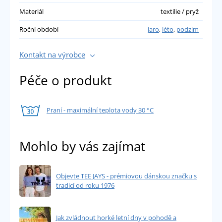
Materiál
textilie / pryž
Roční období
jaro
,
léto
,
podzim
Kontakt na výrobce
Péče o produkt
Praní - maximální teplota vody 30 °C
Mohlo by vás zajímat
Objevte TEE JAYS - prémiovou dánskou značku s
tradicí od roku 1976
Jak zvládnout horké letní dny v pohodě a