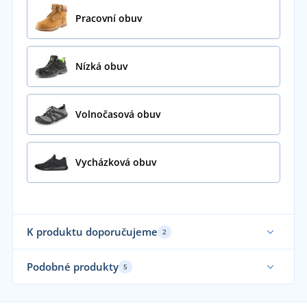
Pracovní obuv
Nízká obuv
Volnočasová obuv
Vycházková obuv
K produktu doporučujeme
2
Novinka
No
Podobné produkty
5
Sami nosíme