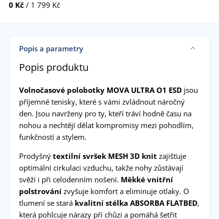
0 Kč
/ 1 799 Kč
Popis a parametry
Popis produktu
Volnočasové polobotky MOVA ULTRA O1 ESD
jsou
příjemné tenisky, které s vámi zvládnout náročný
den. Jsou navrženy pro ty, kteří tráví hodně času na
nohou a nechtějí dělat kompromisy mezi pohodlím,
funkčností a stylem.
Prodyšný
textilní svršek MESH 3D knit
zajišťuje
optimální cirkulaci vzduchu, takže nohy zůstávají
svěží i při celodenním nošení.
Měkké vnitřní
polstrování
zvyšuje komfort a eliminuje otlaky. O
tlumení se stará
kvalitní stélka ABSORBA FLATBED
,
která pohlcuje nárazy při chůzi a pomáhá šetřit