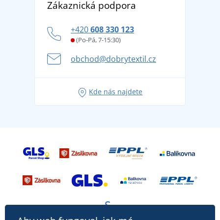
Zákaznická podpora
Potisk a výšivka
tradicí od roku 1976
Blog
Zásady ochrany osobních údajů
Jak zvládnout horké letní dny v pohodě a bezpečí
+420
608 330 123
Affiliate
Věrnostní program BONTIS +
Letní dobrodružství začíná balením aneb připravte
(Po-Pá, 7-15:30)
Kariéra
se na dovolenou bez starostí
obchod@dobrytextil.cz
Tipy na svěží outfity pro pohodové léto
Oblíbené tričko City v hlavní roli: outfity pro každou
Kde nás najdete
příležitost!