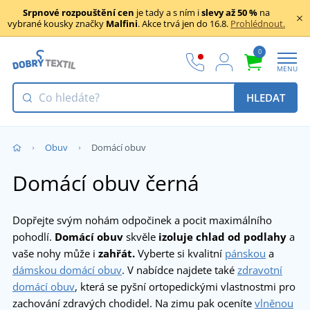
Srpnové rozpouštění cen
je tady a s ním i
slevy až 50 %
na
vybrané kousky značky
Malfini
. Akce trvá jen do 16.8.
Prohlédnout.
0
MENU
HLEDAT
Obuv
Domácí obuv
Domácí obuv černá
Dopřejte svým nohám odpočinek a pocit maximálního
pohodlí.
Domácí obuv
skvěle
izoluje chlad od podlahy
a
vaše nohy může i
zahřát.
Vyberte si kvalitní
pánskou
a
dámskou domácí obuv
. V nabídce najdete také
zdravotní
domácí obuv
, která se pyšní ortopedickými vlastnostmi pro
zachování zdravých chodidel. Na zimu pak oceníte
vlněnou