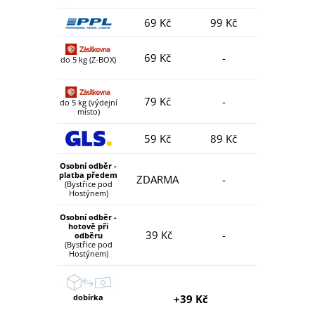
69 Kč
99 Kč
69 Kč
-
do 5 kg (Z-BOX)
79 Kč
-
do 5 kg (výdejní
místo)
59 Kč
89 Kč
Osobní odběr -
platba předem
ZDARMA
-
(Bystřice pod
Hostýnem)
Osobní odběr -
hotově při
39 Kč
-
odběru
(Bystřice pod
Hostýnem)
dobírka
+39 Kč