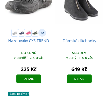
+2
Dámské důchodky
Nazouváky CXS TREND
SKLADEM
DO 5 DNŮ
v úterý 11. 8.
u vás
v pondělí 17. 8.
u vás
649 Kč
225 Kč
DETAIL
DETAIL
Sami nosíme