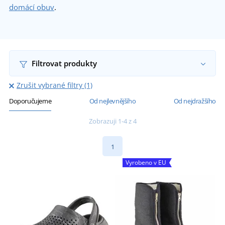
domácí obuv
.
Filtrovat produkty
Zrušit vybrané filtry (1)
Doporučujeme
Od nejlevnějšího
Od nejdražšího
Zobrazuji 1-4 z 4
1
Vyrobeno v EU