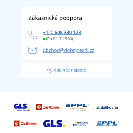
Reference
Vrácení zboží a reklamace
Objevte TEE JAYS - prémiovou dánskou značku s
DobrýTextil pro firmy a organizace
Zákaznická podpora
Potisk a výšivka
tradicí od roku 1976
Blog
Zásady ochrany osobních údajů
Jak zvládnout horké letní dny v pohodě a bezpečí
+420
608 330 123
Affiliate
Věrnostní program BONTIS +
Letní dobrodružství začíná balením aneb připravte
(Po-Pá, 7-15:30)
Kariéra
se na dovolenou bez starostí
obchod@dobrytextil.cz
Tipy na svěží outfity pro pohodové léto
Oblíbené tričko City v hlavní roli: outfity pro každou
Kde nás najdete
příležitost!