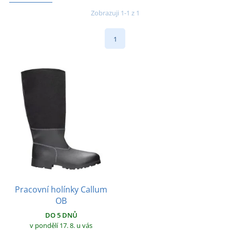
Zobrazuji 1-1 z 1
1
Pracovní holínky Callum
OB
DO 5 DNŮ
v pondělí 17. 8.
u vás