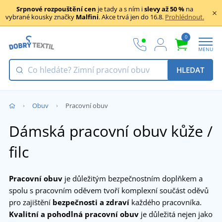
Srpnové rozpouštění cen
je tady a s ním i
slevy až 50 %
na
vybrané kousky značky
Malfini
. Akce trvá jen do 16.8.
Prohlédnout.
0
MENU
HLEDAT
Obuv
Pracovní obuv
Dámská pracovní obuv kůže /
filc
Pracovní obuv
je důležitým bezpečnostním doplňkem a
spolu s pracovním oděvem tvoří komplexní součást oděvů
pro zajištění
bezpečnosti a zdraví
každého pracovníka.
Kvalitní a pohodlná
pracovní obuv
je důležitá nejen jako