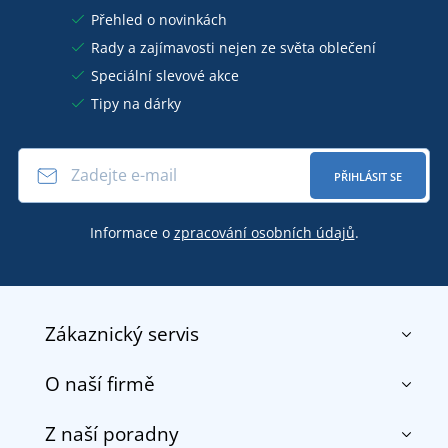
Přehled o novinkách
Rady a zajímavosti nejen ze světa oblečení
Speciální slevové akce
Tipy na dárky
PŘIHLÁSIT SE
Informace o
zpracování osobních údajů
.
Zákaznický servis
O naší firmě
Kontakt
Obchodní podmínky
Z naší poradny
O nás
Doprava a platba