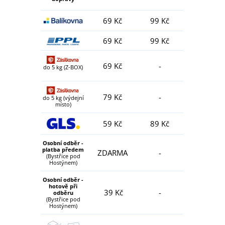
69 Kč
99 Kč
69 Kč
99 Kč
69 Kč
-
do 5 kg (Z-BOX)
79 Kč
-
do 5 kg (výdejní
místo)
59 Kč
89 Kč
Osobní odběr -
platba předem
ZDARMA
-
(Bystřice pod
Hostýnem)
Osobní odběr -
hotově při
39 Kč
-
odběru
(Bystřice pod
Hostýnem)