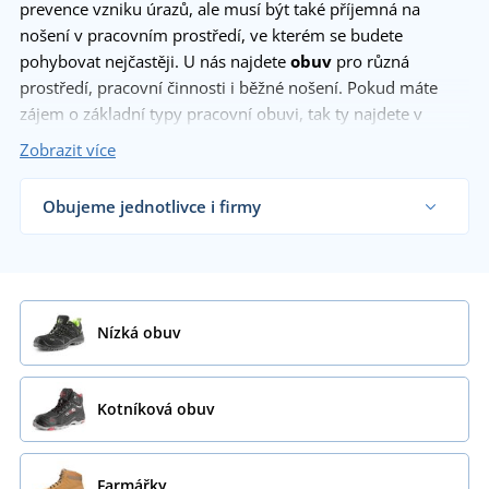
prevence vzniku úrazů, ale musí být také příjemná na
nošení v pracovním prostředí, ve kterém se budete
pohybovat nejčastěji. U nás najdete
obuv
pro různá
prostředí, pracovní činnosti i běžné nošení. Pokud máte
zájem o základní typy pracovní obuvi, tak ty najdete v
kategorii
kotníková pracovní obuv
. Do vlhkého prostředí se
Zobrazit více
budou hodit
pracovní holínky
a v létě uvítáte
nízké pracovní
boty
, nebo
pracovní sandály
. Pro moderní pracanty, kteří
Obujeme jednotlivce i firmy
chtějí vypadat stylově i na stavbě nabízíme moderní
Dodáváme pracovní obuv řemeslníkům, firmám i
pracovní tenisky
.
koncovým zákazníkům již od 1 kusu.
Chci vědět více
Zobrazit více
Nízká obuv
Kotníková obuv
Farmářky