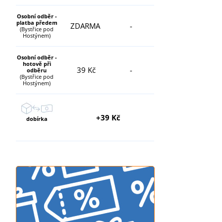
Osobní odběr -
platba předem
ZDARMA
-
(Bystřice pod
Hostýnem)
Osobní odběr -
hotově při
39 Kč
-
odběru
(Bystřice pod
Hostýnem)
+39 Kč
dobírka