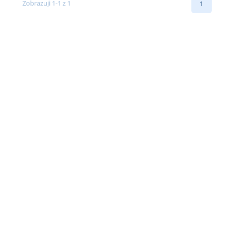
Zobrazuji 1-1 z 1
1