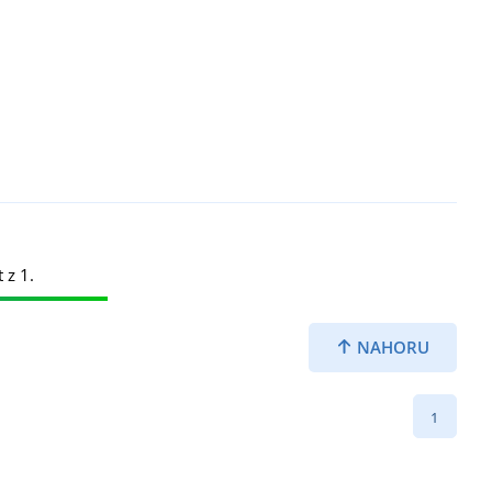
 z 1.
NAHORU
1