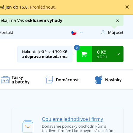
rvá jen do 16.8.
Prohlédnout.
čekají na Vás
exkluzivní výhody
!
Kontakt
Můj účet
0
0 Kč
Nakupte ještě za
1 799 Kč
a
dopravu máte zdarma
s DPH
Tašky
Domácnost
Novinky
a batohy
Obujeme jednotlivce i firmy
Dodáváme ponožky obchodníkům s
textilem, firmám i koncovým zákazníkům