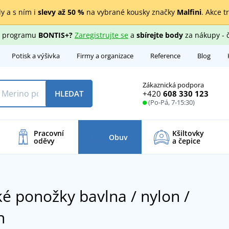
y a s ním i
slevy až 50 %
na vybrané kousky značky
Malfini
. Akce t
ho programu
BONTIS+?
Zaregistrujte se
a
sbírejte body
za nákupy - 
Potisk a výšivka
Firmy a organizace
Reference
Blog
Zákaznická podpora
+420
608 330 123
HLEDAT
(Po-Pá, 7-15:30)
Pracovní
Kšiltovky
Obuv
oděvy
a čepice
 ponožky bavlna / nylon /
n