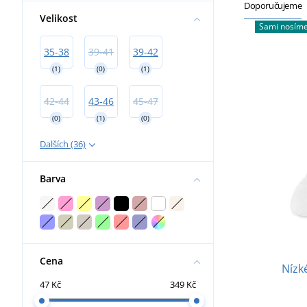
Doporučujeme
Velikost
Sami nosím
35-38
39-41
39-42
(1)
(0)
(1)
42-44
43-46
45-47
(0)
(1)
(0)
Dalších (36)
Barva
Cena
Nízk
47 Kč
349 Kč