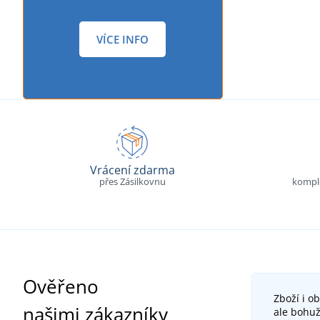
VÍCE INFO
Vrácení zdarma
přes Zásilkovnu
komple
Ověřeno
Zboží i o
našimi zákazníky
ale bohuž