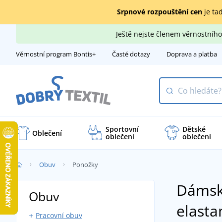
Srpnové rozpouštění cen
je tad
Ještě nejste členem věrnostní
Věrnostní program Bontis+
Časté dotazy
Doprava a platba
Sportovní
Dětské
Oblečení
oblečení
oblečení
Obuv
Ponožky
Dámské
Obuv
elasta
Pracovní obuv