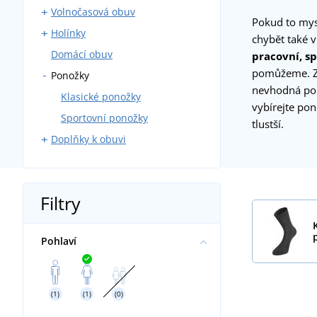
Volnočasová obuv
Nízká obuv
Pokud to mys
Holínky
Kotníková obuv
Treková obuv
chybět také
Domácí obuv
Farmářky
Softshellová obuv
Rybářské holínky
pracovní, s
pomůžeme. Za
Ponožky
Tenisky
Vycházková obuv
nevhodná pon
Pracovní sandály
Sandály
Klasické ponožky
vybírejte po
Pracovní nazouváky
Nazouváky
Sportovní ponožky
tlustší.
Doplňky k obuvi
Široká pracovní obuv
Barefoot
Tkaničky do bot
Vložky do bot
Filtry
Péče o obuv
Pohlaví
(1)
(1)
(0)