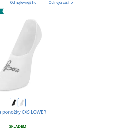
Od nejlevnějšího
Od nejdražšího
e
é ponožky CXS LOWER
SKLADEM