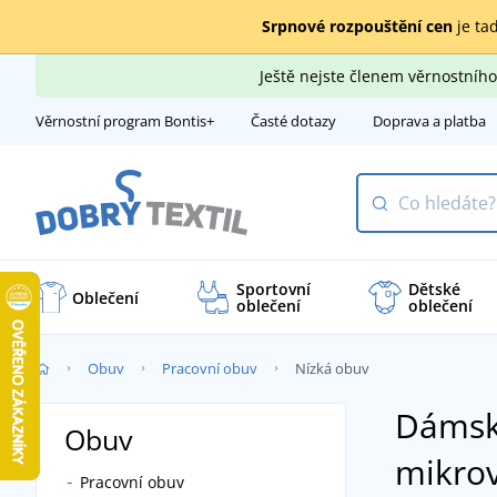
Srpnové rozpouštění cen
je tad
Ještě nejste členem věrnostní
Věrnostní program Bontis+
Časté dotazy
Doprava a platba
Sportovní
Dětské
Oblečení
oblečení
oblečení
Obuv
Pracovní obuv
Nízká obuv
Dámská
Obuv
mikro
Pracovní obuv