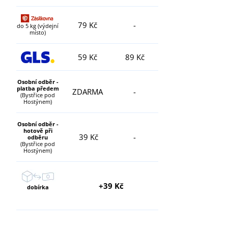
79 Kč
-
do 5 kg (výdejní
místo)
59 Kč
89 Kč
Osobní odběr -
platba předem
ZDARMA
-
(Bystřice pod
Hostýnem)
Osobní odběr -
hotově při
39 Kč
-
odběru
(Bystřice pod
Hostýnem)
+39 Kč
dobírka