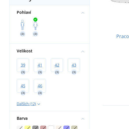
Pohlaví
(3)
(3)
Praco
Velikost
39
41
42
43
(3)
(3)
(3)
(3)
45
46
(3)
(3)
Dalších (12)
Barva