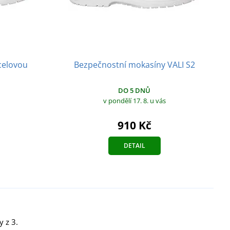
celovou
Bezpečnostní mokasíny VALI S2
DO 5 DNŮ
v pondělí 17. 8.
u vás
910 Kč
DETAIL
y z 3.