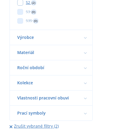
S2
(2)
S3
(0)
S3S
(0)
Výrobce
Materiál
Roční období
Kolekce
Vlastnosti pracovní obuvi
Prací symboly
Zrušit vybrané filtry (2)