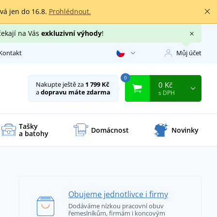
rvá jen do 16.8.
Prohlédnout.
čekají na Vás
exkluzivní výhody
!
Kontakt
Můj účet
0
0 Kč
Nakupte ještě za
1 799 Kč
a
dopravu máte zdarma
s DPH
Tašky
Domácnost
Novinky
a batohy
Obujeme jednotlivce i firmy
Dodáváme nízkou pracovní obuv
řemeslníkům, firmám i koncovým