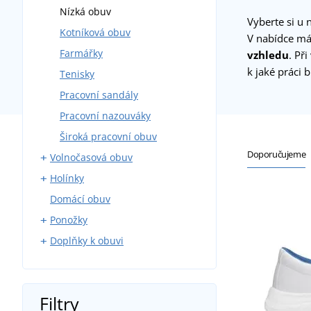
Nízká obuv
Vyberte si u 
Kotníková obuv
V nabídce m
Farmářky
vzhledu
. Př
k jaké práci 
Tenisky
Pracovní sandály
Pracovní nazouváky
Široká pracovní obuv
Doporučujeme
Volnočasová obuv
Holínky
Treková obuv
Domácí obuv
Softshellová obuv
Rybářské holínky
Ponožky
Vycházková obuv
Doplňky k obuvi
Sandály
Klasické ponožky
Nazouváky
Sportovní ponožky
Tkaničky do bot
Barefoot
Vložky do bot
Filtry
Péče o obuv