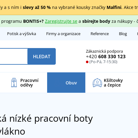
y a s ním i
slevy až 50 %
na vybrané kousky značky
Malfini
. Akce t
ho programu
BONTIS+?
Zaregistrujte se
a
sbírejte body
za nákupy - 
Potisk a výšivka
Firmy a organizace
Reference
Blog
Zákaznická podpora
+420
608 330 123
HLEDAT
(Po-Pá, 7-15:30)
Pracovní
Kšiltovky
Obuv
oděvy
a čepice
 nízké pracovní boty
vlákno