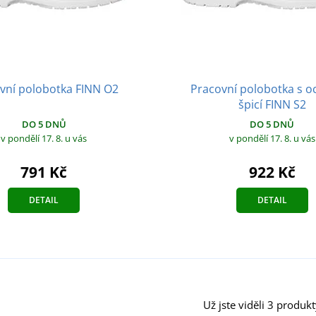
vní polobotka FINN O2
Pracovní polobotka s o
špicí FINN S2
DO 5 DNŮ
DO 5 DNŮ
v pondělí 17. 8.
u vás
v pondělí 17. 8.
u vás
791 Kč
922 Kč
DETAIL
DETAIL
Už jste viděli 3 produkt