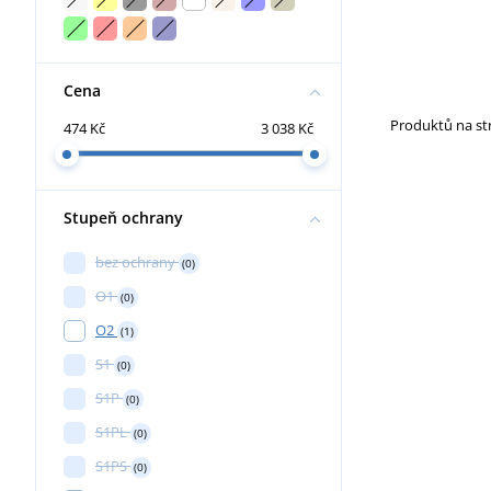
Cena
Produktů na s
474 Kč
3 038 Kč
Stupeň ochrany
bez ochrany
(0)
O1
(0)
O2
(1)
S1
(0)
S1P
(0)
S1PL
(0)
S1PS
(0)