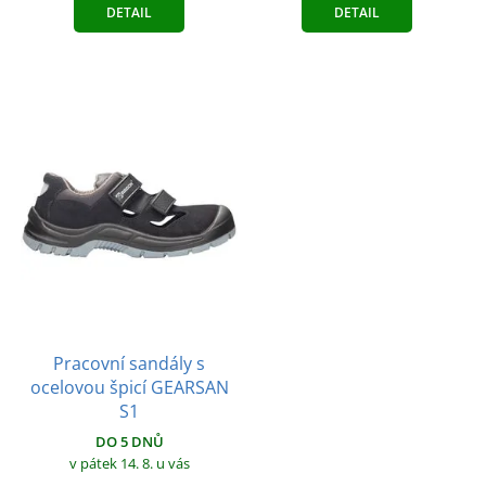
DETAIL
DETAIL
Pracovní sandály s
ocelovou špicí GEARSAN
S1
DO 5 DNŮ
v pátek 14. 8.
u vás