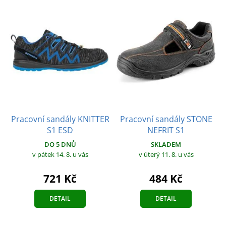
Pracovní sandály KNITTER
Pracovní sandály STONE
S1 ESD
NEFRIT S1
DO 5 DNŮ
SKLADEM
v pátek 14. 8.
u vás
v úterý 11. 8.
u vás
721 Kč
484 Kč
DETAIL
DETAIL