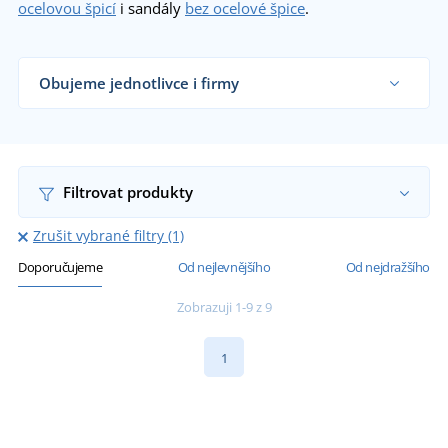
ocelovou špicí
i sandály
bez ocelové špice
.
Obujeme jednotlivce i firmy
Dodáváme pracovní sandály řemeslníkům, firmám
i koncovým zákazníkům již od 1 kusu.
Chci vědět více
Filtrovat produkty
Zrušit vybrané filtry (1)
Doporučujeme
Od nejlevnějšího
Od nejdražšího
Zobrazuji 1-9 z 9
1