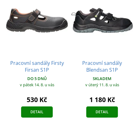
Pracovní sandály Firsty
Pracovní sandály
Firsan S1P
Blendsan S1P
DO 5 DNŮ
SKLADEM
v pátek 14. 8.
u vás
v úterý 11. 8.
u vás
530 Kč
1 180 Kč
DETAIL
DETAIL