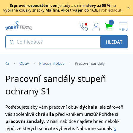
Srpnové rozpouštění cen
je tady a s ním i
slevy až 50 %
na
vybrané kousky značky
Malfini
. Akce trvá jen do 16.8.
Prohlédnout.
0
MENU
HLEDAT
Obuv
Pracovní obuv
Pracovní sandály
Pracovní sandály stupeň
ochrany S1
Potřebujete aby vám pracovní obuv
dýchala,
ale zároveň
vás spolehlivě
chránila
před vznikem úrazů? Pořiďte si
pracovní sandály
. V naší nabídce najdete hned několik
typů, ze kterých si určitě vyberete. Nabízíme sandály
s