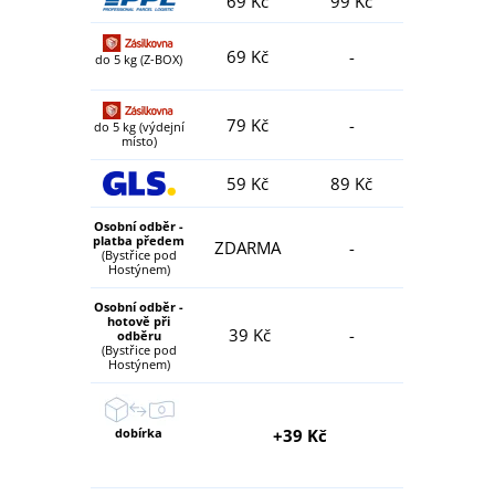
69 Kč
99 Kč
69 Kč
-
do 5 kg (Z-BOX)
79 Kč
-
do 5 kg (výdejní
místo)
59 Kč
89 Kč
Osobní odběr -
platba předem
ZDARMA
-
(Bystřice pod
Hostýnem)
Osobní odběr -
hotově při
39 Kč
-
odběru
(Bystřice pod
Hostýnem)
dobírka
+39 Kč