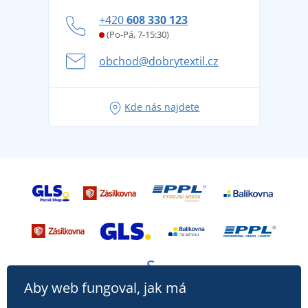
Zásady ochrany osobních údajů
Jak zvládnout horké letní dny v pohodě a bezpečí
+420
608 330 123
Affiliate
Věrnostní program BONTIS +
Letní dobrodružství začíná balením aneb připravte
(Po-Pá, 7-15:30)
Kariéra
se na dovolenou bez starostí
obchod@dobrytextil.cz
Tipy na svěží outfity pro pohodové léto
Oblíbené tričko City v hlavní roli: outfity pro každou
Kde nás najdete
příležitost!
Aby web fungoval, jak má