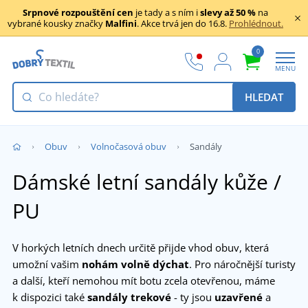
Srpnové rozpouštění cen
je tady a s ním i
slevy až 50 %
na
vybrané kousky značky
Malfini
. Akce trvá jen do 16.8.
Prohlédnout.
0
MENU
HLEDAT
Obuv
Volnočasová obuv
Sandály
Dámské letní sandály kůže /
PU
V horkých letních dnech určitě přijde vhod obuv, která
umožní vašim
nohám volně dýchat
. Pro náročnější turisty
a další, kteří nemohou mít botu zcela otevřenou, máme
k dispozici také
sandály trekové
- ty jsou
uzavřené
a