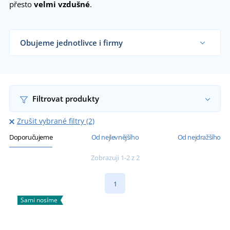
přesto
velmi vzdušné
.
Obujeme jednotlivce i firmy
Dodáváme sandály obchodníkům s obuví, firmám
i koncovým zákazníkům již od 1 kusu.
Chci vědět více
Filtrovat produkty
Zrušit vybrané filtry (2)
Doporučujeme
Od nejlevnějšího
Od nejdražšího
Zobrazuji 1-2 z 2
1
Sami nosíme