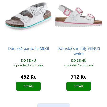
Dámské pantofle MEGI
Dámské sandály VENUS
white
DO 5 DNŮ
DO 5 DNŮ
v pondělí 17. 8.
u vás
v pondělí 17. 8.
u vás
452 Kč
712 Kč
DETAIL
DETAIL