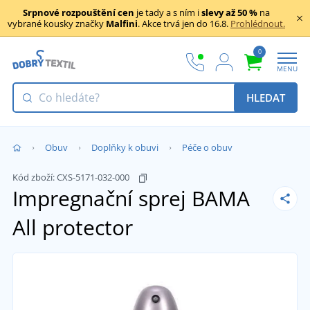
Srpnové rozpouštění cen
je tady a s ním i
slevy až 50 %
na
vybrané kousky značky
Malfini
. Akce trvá jen do 16.8.
Prohlédnout.
0
MENU
HLEDAT
Obuv
Doplňky k obuvi
Péče o obuv
Kód zboží:
CXS-5171-032-000
Impregnační sprej BAMA
All protector