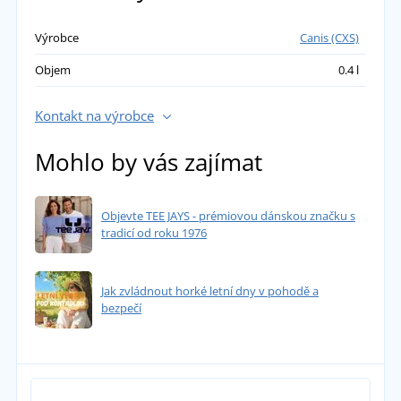
Výrobce
Canis (CXS)
Objem
0.4 l
Kontakt na výrobce
Mohlo by vás zajímat
Objevte TEE JAYS - prémiovou dánskou značku s
tradicí od roku 1976
Jak zvládnout horké letní dny v pohodě a
bezpečí