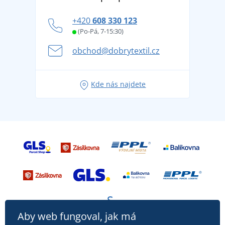
Blog
Zásady ochrany osobních údajů
Jak zvládnout horké letní dny v pohodě a bezpečí
+420
608 330 123
Affiliate
Věrnostní program BONTIS +
Letní dobrodružství začíná balením aneb připravte
(Po-Pá, 7-15:30)
Kariéra
se na dovolenou bez starostí
obchod@dobrytextil.cz
Tipy na svěží outfity pro pohodové léto
Oblíbené tričko City v hlavní roli: outfity pro každou
Kde nás najdete
příležitost!
Aby web fungoval, jak má