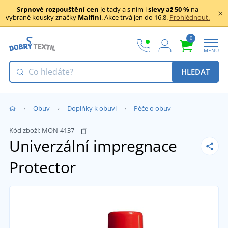
Srpnové rozpouštění cen
je tady a s ním i
slevy až 50 %
na
vybrané kousky značky
Malfini
. Akce trvá jen do 16.8.
Prohlédnout.
0
MENU
HLEDAT
Obuv
Doplňky k obuvi
Péče o obuv
Kód zboží:
MON-4137
Univerzální impregnace
Protector