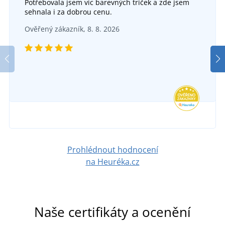
Potřebovala jsem víc barevných triček a zde jsem
Sprej na ošetření kůže
sehnala i za dobrou cenu.
Impregnace SIGAL Aquastop
SKLADEM
Ověřený zákazník, 8. 8. 2026
v úterý 11. 8.
u vás
SKLADEM
169 Kč
v úterý 11. 8.
u vás
DETAIL
132 Kč
DETAIL
Prohlédnout hodnocení
na Heuréka.cz
Naše certifikáty a ocenění