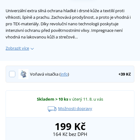
Univerzální extra silná ochrana hladké i drsné kůže a textilií proti
vlhkosti, špíně a prachu. Zachovává prodyšnost, a proto je vhodná i
pro TEX-materiály. Díky revoluční nano technologii poskytuje
intenzivní ochranu před povětrnostními vlivy. Impregnace není
vhodná na lakovanou kůži a strečové…
Zobrazit více
Voňavá visačka (
info
)
+39 Kč
Skladem
> 10 ks
v úterý 11. 8.
u vás
Možnosti dopravy
199 Kč
164 Kč
bez DPH