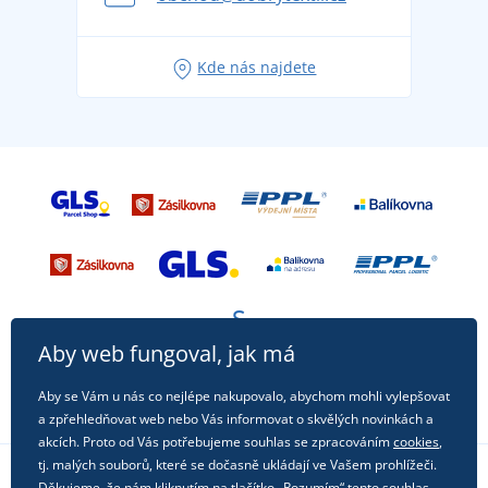
Tipy na svěží outfity pro pohodové léto
Oblíbené tričko City v hlavní roli: outfity pro každou
Kde nás najdete
příležitost!
Aby web fungoval, jak má
Aby se Vám u nás co nejlépe nakupovalo, abychom mohli vylepšovat
a zpřehledňovat web nebo Vás informovat o skvělých novinkách a
akcích. Proto od Vás potřebujeme souhlas se zpracováním
cookies
,
tj. malých souborů, které se dočasně ukládají ve Vašem prohlížeči.
Děkujeme, že nám kliknutím na tlačítko „Rozumím“ tento souhlas