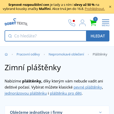
Srpnové rozpouštění cen
je tady a s ním i
slevy až 50 %
na
vybrané kousky značky
Malfini
. Akce trvá jen do 16.8.
Prohlédnout.
0
MENU
HLEDAT
Pracovní oděvy
Nepromokavé oblečení
Pláštěnky
Zimní pláštěnky
Nabízíme
pláštěnky,
díky kterým vám nebude vadit ani
deštivé počasí. Vybírat můžete klasické
pevné pláštěnky
,
jednorázovou pláštěnku
i
pláštěnku pro děti
.
Oblečeme jednotlivce i firmy