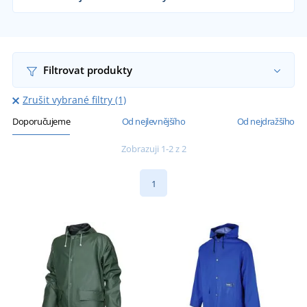
Dodáváme pláštěnky reklamním agenturám,
sportovním oddílům, obcím, pořadatelům i
koncovým zákazníkům již od 1 kusu.
Chci vědět více
Filtrovat produkty
Zrušit vybrané filtry (1)
Doporučujeme
Od nejlevnějšího
Od nejdražšího
Zobrazuji 1-2 z 2
1