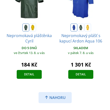
Nepromokavá pláštěnka
Nepromokavý plášť s
Cyril
kapucí Ardon Aqua 106
DO 5 DNŮ
SKLADEM
ve čtvrtek 13. 8.
u vás
v pátek 7. 8.
u vás
184 Kč
1 301 Kč
DETAIL
DETAIL
NAHORU