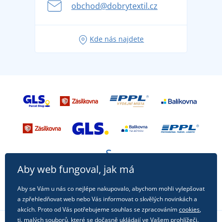
se na dovolenou bez starostí
obchod@dobrytextil.cz
Tipy na svěží outfity pro pohodové léto
Oblíbené tričko City v hlavní roli: outfity pro každou
Kde nás najdete
příležitost!
Aby web fungoval, jak má
Aby se Vám u nás co nejlépe nakupovalo, abychom mohli vylepšovat
a zpřehledňovat web nebo Vás informovat o skvělých novinkách a
akcích. Proto od Vás potřebujeme souhlas se zpracováním
cookies
,
tj. malých souborů, které se dočasně ukládají ve Vašem prohlížeči.