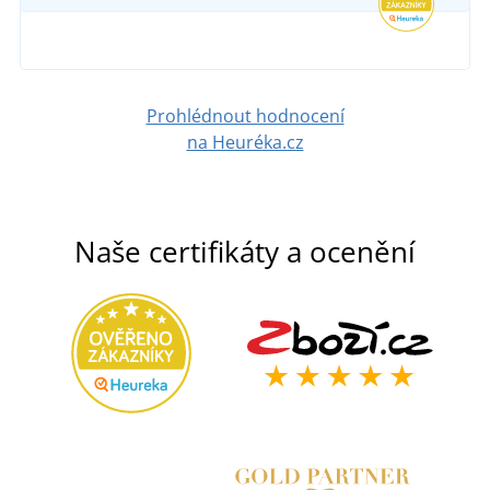
DETAIL
1 301 Kč
DETAIL
Prohlédnout hodnocení
na Heuréka.cz
Naše certifikáty a ocenění