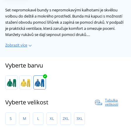
Set nepromokavé bundy s nepromokavými kalhotami je skvělou
volbou do deště a mokrého prostředí. Bunda má kapuci s možností
stažení obvodu pomocí šňůrek a zapíná se pomocí druků. V podpaží
je praktická ventilace, která zaručuje komfort a omezuje pocení.
Manžety rukávů se dají sepnout pomocí druků.…
Zobrazit více
Vyberte barvu
Tabulka
Vyberte velikost
velikostí
S
M
L
XL
2XL
3XL