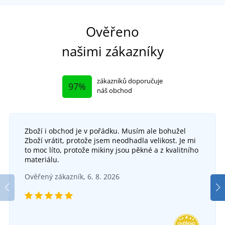
Ověřeno
našimi zákazníky
zákazníků doporučuje
97%
náš obchod
Zboží i obchod je v pořádku. Musím ale bohužel
Zboží vrátit, protože jsem neodhadla velikost. Je mi
Nepromokavý plášť MERRICA
to moc líto, protože mikiny jsou pěkné a z kvalitního
materiálu.
N
Nepromokavý plášť s kapucí Ardon Aqua 106
SKLADEM
Ověřený zákazník, 6. 8. 2026
v pondělí 10. 8.
u vás
SKLADEM
299 Kč
v pondělí 10. 8.
u vás