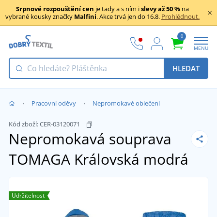
Srpnové rozpouštění cen
je tady a s ním i
slevy až 50 %
na
vybrané kousky značky
Malfini
. Akce trvá jen do 16.8.
Prohlédnout.
0
MENU
HLEDAT
Pracovní oděvy
Nepromokavé oblečení
Kód zboží:
CER-03120071
Nepromokavá souprava
TOMAGA
Královská modrá
Udržitelnost