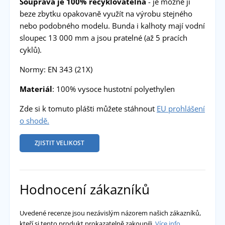
Souprava je 100% recyklovatelná
- je možné ji
beze zbytku opakovaně využít na výrobu stejného
nebo podobného modelu. Bunda i kalhoty mají vodní
sloupec 13 000 mm a jsou pratelné (až 5 pracích
cyklů).
Normy: EN 343 (21X)
Materiál
: 100% vysoce hustotní polyethylen
Zde si k tomuto plášti můžete stáhnout
EU prohlášení
o shodě.
ZJISTIT VELIKOST
Hodnocení zákazníků
Uvedené recenze jsou nezávislým názorem našich zákazníků,
kteří si tento produkt prokazatelně zakoupili.
Více info.