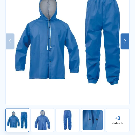
+3
dalších